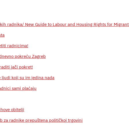
skih radnika/ New Guide to Labour and Housing Rights for Migran
sta
titi radnicima!
kodnevno pokreću Zagreb
aditi jači pokret!
ljudi koji su im jedina nada
radnici sami plaćaju
ihove obitelji
b za radnike prepuštena političkoj trgovini