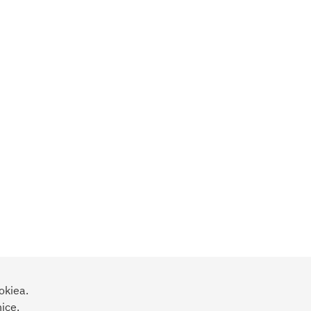
okiea.
ice.