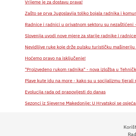
Vrijeme je za dostavu prava!
Zašto se prva Jugoslavija toliko bojala radnika i komun
Radnice i radnici u privatnom sektoru su nezaštićeni 
Slovenija uvodi nove mjere za starije radnike i radnice
Nevidljive ruke koje drže pulsku turističku mašineriju
Hoćemo pravo na isključenje!
"Proizvedeno rukom radnika" - nova izložba u Tehnič
Plave kute idu na more - kako su u socijalizmu tjerali
Evolucija rada od prapovijesti do danas
Sezonci iz Sjeverne Makedonije: U Hrvatskoj se osjeć
1
2
3
4
5
6
sljedeća
Koriš
Rad