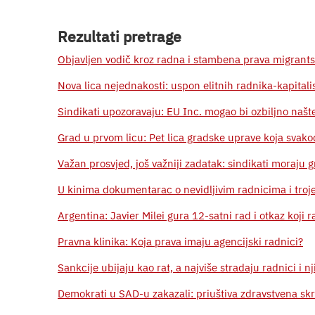
Rezultati pretrage
Objavljen vodič kroz radna i stambena prava migrant
Nova lica nejednakosti: uspon elitnih radnika-kapitali
Sindikati upozoravaju: EU Inc. mogao bi ozbiljno našte
Grad u prvom licu: Pet lica gradske uprave koja sva
Važan prosvjed, još važniji zadatak: sindikati moraju gr
U kinima dokumentarac o nevidljivim radnicima i troje 
Argentina: Javier Milei gura 12-satni rad i otkaz koji 
Pravna klinika: Koja prava imaju agencijski radnici?
Sankcije ubijaju kao rat, a najviše stradaju radnici i nj
Demokrati u SAD-u zakazali: priuštiva zdravstvena skr