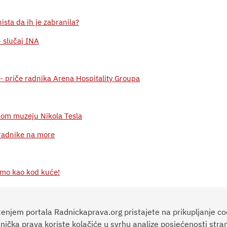
ista da ih je zabranila?
- slučaj INA
 - priče radnika Arena Hospitality Groupa
kom muzeju Nikola Tesla
 radnike na more
amo kao kod kuće!
tenjem portala Radnickaprava.org pristajete na prikupljanje co
nička prava koriste kolačiće u svrhu analize posjećenosti stran