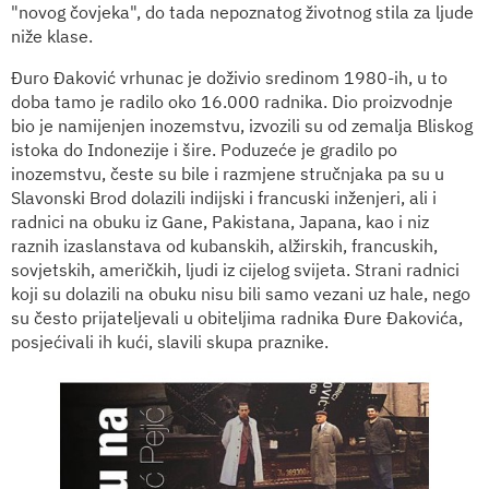
"novog čovjeka", do tada nepoznatog životnog stila za ljude
niže klase.
Đuro Đaković vrhunac je doživio sredinom 1980-ih, u to
doba tamo je radilo oko 16.000 radnika. Dio proizvodnje
bio je namijenjen inozemstvu, izvozili su od zemalja Bliskog
istoka do Indonezije i šire. Poduzeće je gradilo po
inozemstvu, česte su bile i razmjene stručnjaka pa su u
Slavonski Brod dolazili indijski i francuski inženjeri, ali i
radnici na obuku iz Gane, Pakistana, Japana, kao i niz
raznih izaslanstava od kubanskih, alžirskih, francuskih,
sovjetskih, američkih, ljudi iz cijelog svijeta. Strani radnici
koji su dolazili na obuku nisu bili samo vezani uz hale, nego
su često prijateljevali u obiteljima radnika Đure Đakovića,
posjećivali ih kući, slavili skupa praznike.