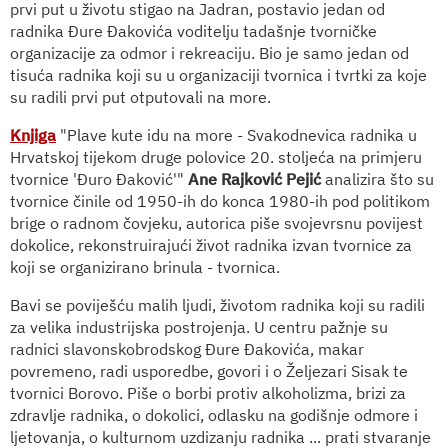
prvi put u životu stigao na Jadran, postavio jedan od
radnika Đure Đakovića voditelju tadašnje tvorničke
organizacije za odmor i rekreaciju. Bio je samo jedan od
tisuća radnika koji su u organizaciji tvornica i tvrtki za koje
su radili prvi put otputovali na more.
Knjiga
"Plave kute idu na more - Svakodnevica radnika u
Hrvatskoj tijekom druge polovice 20. stoljeća na primjeru
tvornice 'Đuro Đaković'"
Ane Rajković Pejić
analizira što su
tvornice činile od 1950-ih do konca 1980-ih pod politikom
brige o radnom čovjeku, autorica piše svojevrsnu povijest
dokolice, rekonstruirajući život radnika izvan tvornice za
koji se organizirano brinula - tvornica.
Bavi se poviješću malih ljudi, životom radnika koji su radili
za velika industrijska postrojenja. U centru pažnje su
radnici slavonskobrodskog Đure Đakovića, makar
povremeno, radi usporedbe, govori i o Željezari Sisak te
tvornici Borovo. Piše o borbi protiv alkoholizma, brizi za
zdravlje radnika, o dokolici, odlasku na godišnje odmore i
ljetovanja, o kulturnom uzdizanju radnika ... prati stvaranje