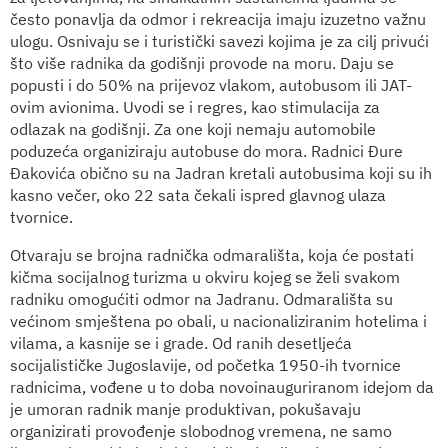
često ponavlja da odmor i rekreacija imaju izuzetno važnu
ulogu. Osnivaju se i turistički savezi kojima je za cilj privući
što više radnika da godišnji provode na moru. Daju se
popusti i do 50% na prijevoz vlakom, autobusom ili JAT-
ovim avionima. Uvodi se i regres, kao stimulacija za
odlazak na godišnji. Za one koji nemaju automobile
poduzeća organiziraju autobuse do mora. Radnici Đure
Đakovića obično su na Jadran kretali autobusima koji su ih
kasno večer, oko 22 sata čekali ispred glavnog ulaza
tvornice.
Otvaraju se brojna radnička odmarališta, koja će postati
kičma socijalnog turizma u okviru kojeg se želi svakom
radniku omogućiti odmor na Jadranu. Odmarališta su
većinom smještena po obali, u nacionaliziranim hotelima i
vilama, a kasnije se i grade. Od ranih desetljeća
socijalističke Jugoslavije, od početka 1950-ih tvornice
radnicima, vođene u to doba novoinauguriranom idejom da
je umoran radnik manje produktivan, pokušavaju
organizirati provođenje slobodnog vremena, ne samo