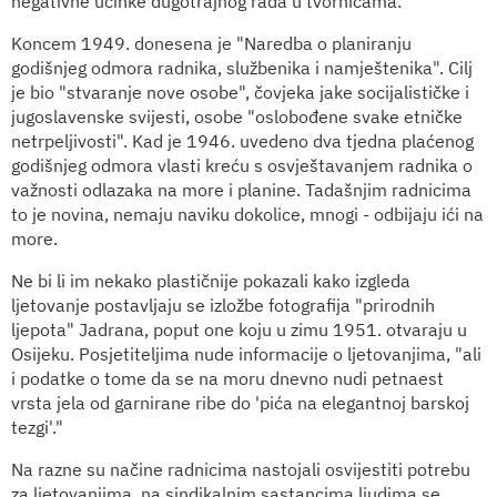
negativne učinke dugotrajnog rada u tvornicama.
Koncem 1949. donesena je "Naredba o planiranju
godišnjeg odmora radnika, službenika i namještenika". Cilj
je bio "stvaranje nove osobe", čovjeka jake socijalističke i
jugoslavenske svijesti, osobe "oslobođene svake etničke
netrpeljivosti". Kad je 1946. uvedeno dva tjedna plaćenog
godišnjeg odmora vlasti kreću s osvještavanjem radnika o
važnosti odlazaka na more i planine. Tadašnjim radnicima
to je novina, nemaju naviku dokolice, mnogi - odbijaju ići na
more.
Ne bi li im nekako plastičnije pokazali kako izgleda
ljetovanje postavljaju se izložbe fotografija "prirodnih
ljepota" Jadrana, poput one koju u zimu 1951. otvaraju u
Osijeku. Posjetiteljima nude informacije o ljetovanjima, "ali
i podatke o tome da se na moru dnevno nudi petnaest
vrsta jela od garnirane ribe do 'pića na elegantnoj barskoj
tezgi'."
Na razne su načine radnicima nastojali osvijestiti potrebu
za ljetovanjima, na sindikalnim sastancima ljudima se