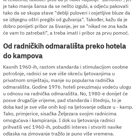
je tako manja šansa da se nešto izgubi, a odjeću pakovati
tako da se skupa stave "deblji puloveri i osjetljive bluze da
se izbjegnu oštri pregibi od gužvanja". Također, kažu da je
dobro ponijeti pribor za šivanje, jer se "nikad ne zna kada
će vam to zatrebati", a treba imati i pribor za prvu pomoć.
Od radničkih odmarališta preko hotela
do kampova
Kasnih 1960-ih, rastom standarda i stimulacijom osobne
potrošnje, radnici se sve više okreću ljetovanjima u
privatnom smještaju, manje su popularna radnička
odmarališta. Godine 1976. hoteli preuzimaju vodeću ulogu
u odnosu na radnička odmarališta. No, 1980-e donijet će
posve drugačije vrijeme, pad standarda i štednju, to je
doba kad je sve više onih koji na ljetovanje odlaze u - kamp.
Tako, primjerice, sisačka Željezara svojim radnicima
omogućava i kampiranja. I dok su ljetovanja radnici
prihvatili već 1960-ih, pobuditi interes i stvoriti navike
odlaska na zimovanje tražilo je puno više vremena.