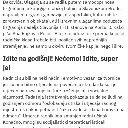
Đakovića. Ulaganja su se radila putem samodoprinosa
(izgrađena je kirurgija u općoj bolnici u Slavonskom Brodu,
napravljena zgrada gimnazije, niz sportskih, kulturnih te
zdravstvenih objekata), ali i izravnim ulaganjima poduzeća
(izgradnja naselja Slavonija I i II, stanova na Korzu...). Kako
piše Ana Rajković Pejić: "Bio je to odraz teze prema kojoj je
radnička klasa trebala biti 'nosilac svih naprednijih
stremljenja', ne samo u okviru tvorničke kapije, nego i šire."
Idite na godišnji! Nećemo! Idite, super
je!
Radnici su bili na neki način i emotivno vezani za tvornice
jer su one bitno utjecale na povećanje standarda koji je
utjecao na razvijanje kulture trošenja, ali i socijalne
sigurnosti. Tadašnja istraživanja pokazala su da se ljudi na
godišnjem odmoru "oslobađaju utiska i utjecaja radnog
mjesta tek nakon petnaest čak i dvadeset dana boravka na
odmoru". Umoran radnik ima smanjen radni učinak.
Konačno, mnogi su socijalistički teoretičari isticali