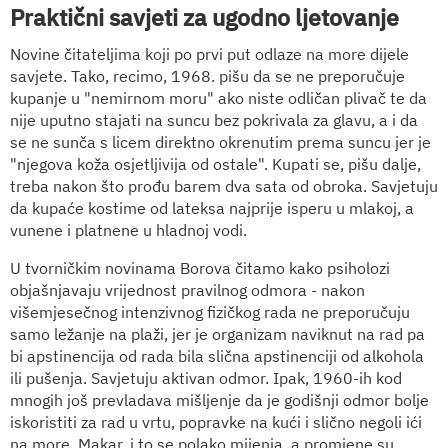
Praktični savjeti za ugodno ljetovanje
Novine čitateljima koji po prvi put odlaze na more dijele
savjete. Tako, recimo, 1968. pišu da se ne preporučuje
kupanje u "nemirnom moru" ako niste odličan plivač te da
nije uputno stajati na suncu bez pokrivala za glavu, a i da
se ne sunča s licem direktno okrenutim prema suncu jer je
"njegova koža osjetljivija od ostale". Kupati se, pišu dalje,
treba nakon što prođu barem dva sata od obroka. Savjetuju
da kupaće kostime od lateksa najprije isperu u mlakoj, a
vunene i platnene u hladnoj vodi.
U tvorničkim novinama Borova čitamo kako psiholozi
objašnjavaju vrijednost pravilnog odmora - nakon
višemjesečnog intenzivnog fizičkog rada ne preporučuju
samo ležanje na plaži, jer je organizam naviknut na rad pa
bi apstinencija od rada bila slična apstinenciji od alkohola
ili pušenja. Savjetuju aktivan odmor. Ipak, 1960-ih kod
mnogih još prevladava mišljenje da je godišnji odmor bolje
iskoristiti za rad u vrtu, popravke na kući i slično negoli ići
na more. Makar, i to se polako mijenja, a promjene su