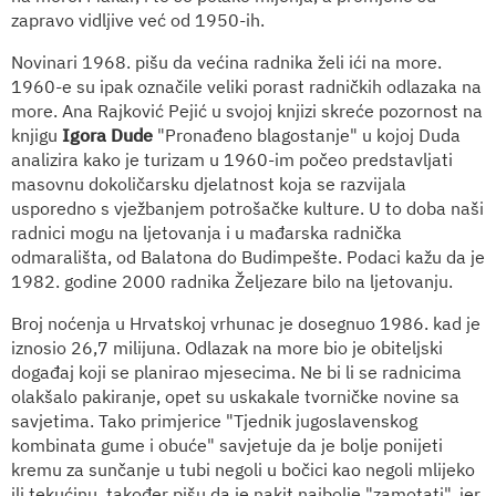
zapravo vidljive već od 1950-ih.
Novinari 1968. pišu da većina radnika želi ići na more.
1960-e su ipak označile veliki porast radničkih odlazaka na
more. Ana Rajković Pejić u svojoj knjizi skreće pozornost na
knjigu
Igora Dude
"Pronađeno blagostanje" u kojoj Duda
analizira kako je turizam u 1960-im počeo predstavljati
masovnu dokoličarsku djelatnost koja se razvijala
usporedno s vježbanjem potrošačke kulture. U to doba naši
radnici mogu na ljetovanja i u mađarska radnička
odmarališta, od Balatona do Budimpešte. Podaci kažu da je
1982. godine 2000 radnika Željezare bilo na ljetovanju.
Broj noćenja u Hrvatskoj vrhunac je dosegnuo 1986. kad je
iznosio 26,7 milijuna. Odlazak na more bio je obiteljski
događaj koji se planirao mjesecima. Ne bi li se radnicima
olakšalo pakiranje, opet su uskakale tvorničke novine sa
savjetima. Tako primjerice "Tjednik jugoslavenskog
kombinata gume i obuće" savjetuje da je bolje ponijeti
kremu za sunčanje u tubi negoli u bočici kao negoli mlijeko
ili tekućinu, također pišu da je nakit najbolje "zamotati", jer