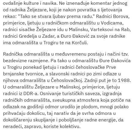
ovdašnje kulture i navika. Ne iznenađuje komentar jednog
od radnika Željezare, koji je nakon povratka s ljetovanja
rekao: "Tako se stvara ljubav prema radu." Radnici Borova,
primjerice, ljetuju u radničkom odmaralištu u Vodicama,
radnici sisačke Željezare idu u Malinsku, Varteksovi na Rab,
radnici Gredelja u Zadar, a Đuro Đaković za svoje radnike
ima odmarališta u Trogiru te na Korčuli.
Radnička odmarališta u međuvremenu postaju i načini tzv.
bezdevizne razmjene. Pa tako u odmaralištu Đure Đakovića
u Trogiru ponekad ljetuju i radnici čehoslovačke Prve
brnjanske tvornice, a slavonski radnici po zimi odlaze u
njihova odmarališta u Čehoslovačkoj. Zadnji put je to 1988.
U odmaralištu Željezare u Malinskoj, primjerice, ljetuju
radnici iz DDR-a. Osnivanje turističkih saveza, izgradnja
radničkih odmarališta, sveukupna atmosfera koja potiče na
odlazak na godišnji odmor urodilo je plodom, mnogi polako
prihvaćaju dokolicu, taj narativ da je svrha odmora u
dokoličarenju skupljanje i poboljšanje radne energije, da
neradeći, zapravo, koriste kolektivu.