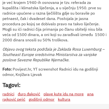
je već krajem 1940-ih osnovana je tzv. referada za
kupališta i klimatska liječenja, a u siječnju 1950. prve su
radnice upućene u razna lječilišta gdje su boravile po
petnaest, čak i dvadeset dana. Postojala je jasna
procedura po kojoj se dobivalo pravo na takvo liječenje.
Mogli su ići radnici čija primanja po članu obitelji nisu bila
veća od 1500 dinara, a oni koji su zarađivali između 1500 i
2000 dinara snosili su 50% troškova.
Objavu ovog teksta podržala je Zaklada Rosa Luxemburg –
Southeast Europe sredstvima Ministarstva za vanjske
poslove Savezne Republike Njemačke.
Foto:
Povijest.hr, YT screenshot Radnici idu na godišnji
odmor, Knjižara Ljevak
Tagovi:
radnici
đuro đaković
plave kute idu na more
ana
rajković pejić
godišnji odmor
kultura