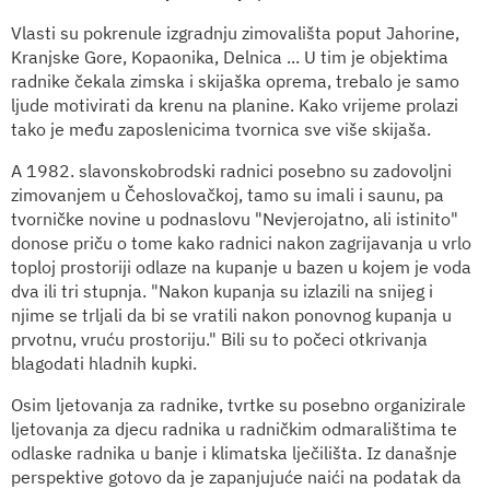
Vlasti su pokrenule izgradnju zimovališta poput Jahorine,
Kranjske Gore, Kopaonika, Delnica ... U tim je objektima
radnike čekala zimska i skijaška oprema, trebalo je samo
ljude motivirati da krenu na planine. Kako vrijeme prolazi
tako je među zaposlenicima tvornica sve više skijaša.
A 1982. slavonskobrodski radnici posebno su zadovoljni
zimovanjem u Čehoslovačkoj, tamo su imali i saunu, pa
tvorničke novine u podnaslovu "Nevjerojatno, ali istinito"
donose priču o tome kako radnici nakon zagrijavanja u vrlo
toploj prostoriji odlaze na kupanje u bazen u kojem je voda
dva ili tri stupnja. "Nakon kupanja su izlazili na snijeg i
njime se trljali da bi se vratili nakon ponovnog kupanja u
prvotnu, vruću prostoriju." Bili su to počeci otkrivanja
blagodati hladnih kupki.
Osim ljetovanja za radnike, tvrtke su posebno organizirale
ljetovanja za djecu radnika u radničkim odmaralištima te
odlaske radnika u banje i klimatska lječilišta. Iz današnje
perspektive gotovo da je zapanjujuće naići na podatak da