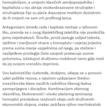
homoplutijom, a umjesto klasičnih zemljoposjednika i
kapitalista u nju ubraja visokoobrazovane stručnjake i
stručnjakinje čije su plaće dopunjene imetkom dostatnim
da ih smjesti na sam vrh profitnog lanca.
Antagonizam između rada i kapitala nestaje u njihovom
liku, premda se s ovog dijalektičkog zaletišta nije preskočila
jama nejednakosti. Štoviše, privid zasluge uslijed talenta,
vještine i marljivosti stvara u homoplutu i osjećaj prijezira
prema svima manje uspješnima od njega, pa stečene i
naslijeđene privilegije čiste savjesti prebacuje svome
potomstvu, istiskujući društvenu mobilnost tamo gdje misli
da joj svojom vrsnošću doprinosi.
Ovo kalvinističko ćudoređe, dodajmo, uklapa se u ponovni
uzlet politike rezova, s njezinim uzdizanjem štedno-
investitorske klase nauštrb radništva lišenog ikakva
samoprijegora i discipline. Kombinacijom obimnog
vlasništva, školovanosti i visoko plaćenog zanimanja
homoplut prevladava ranjivosti obaju ovih društvenih-
ekonomskih slojeva, makar zadržava njihov meritokratski