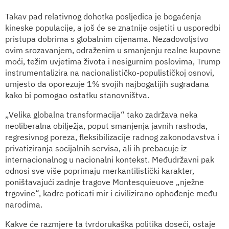
Takav pad relativnog dohotka posljedica je bogaćenja
kineske populacije, a još će se znatnije osjetiti u usporedbi
pristupa dobrima s globalnim cijenama. Nezadovoljstvo
ovim srozavanjem, odraženim u smanjenju realne kupovne
moći, težim uvjetima života i nesigurnim poslovima, Trump
instrumentalizira na nacionalističko-populističkoj osnovi,
umjesto da oporezuje 1% svojih najbogatijih sugrađana
kako bi pomogao ostatku stanovništva.
„Velika globalna transformacija“ tako zadržava neka
neoliberalna obilježja, poput smanjenja javnih rashoda,
regresivnog poreza, fleksibilizacije radnog zakonodavstva i
privatiziranja socijalnih servisa, ali ih prebacuje iz
internacionalnog u nacionalni kontekst. Međudržavni pak
odnosi sve više poprimaju merkantilistički karakter,
poništavajući zadnje tragove Montesquieuove „nježne
trgovine“, kadre poticati mir i civilizirano ophođenje među
narodima.
Kakve će razmjere ta tvrdorukaška politika doseći, ostaje