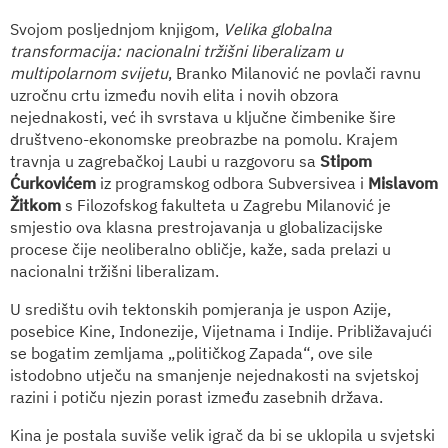
Svojom posljednjom knjigom,
Velika globalna
transformacija: nacionalni tržišni liberalizam u
multipolarnom svijetu
, Branko Milanović ne povlači ravnu
uzročnu crtu između novih elita i novih obzora
nejednakosti, već ih svrstava u ključne čimbenike šire
društveno-ekonomske preobrazbe na pomolu. Krajem
travnja u zagrebačkoj Laubi u razgovoru sa
Stipom
Ćurkovićem
iz programskog odbora Subversivea i
Mislavom
Žitkom
s Filozofskog fakulteta u Zagrebu Milanović je
smjestio ova klasna prestrojavanja u globalizacijske
procese čije neoliberalno obličje, kaže, sada prelazi u
nacionalni tržišni liberalizam.
U središtu ovih tektonskih pomjeranja je uspon Azije,
posebice Kine, Indonezije, Vijetnama i Indije. Približavajući
se bogatim zemljama „političkog Zapada“, ove sile
istodobno utječu na smanjenje nejednakosti na svjetskoj
razini i potiču njezin porast između zasebnih država.
Kina je postala suviše velik igrač da bi se uklopila u svjetski