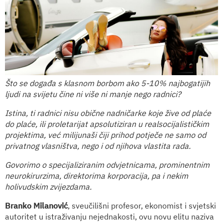
Što se događa s klasnom borbom ako 5-10% najbogatijih
ljudi na svijetu čine ni više ni manje nego radnici?
Istina, ti radnici nisu obične nadničarke koje žive od plaće
do plaće, ili proletarijat apsolutiziran u realsocijalističkim
projektima, već milijunaši čiji prihod potječe ne samo od
privatnog vlasništva, nego i od njihova vlastita rada.
Govorimo o specijaliziranim odvjetnicama, prominentnim
neurokirurzima, direktorima korporacija, pa i nekim
holivudskim zvijezdama.
Branko Milanović
, sveučilišni profesor, ekonomist i svjetski
autoritet u istraživanju nejednakosti, ovu novu elitu naziva