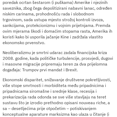
poredak ocrtan šestarom (i puškama) Amerike i njezinih
saveznika, zbog čega depolitizirani nabavni lanac, određen
niskim carinama, prohodnošću rada i slobodnom
trgovinom, sada ustupa mjesto strožoj kontroli izvoza,
sankcijama, protekcionizmu i vojnim prijetnjama. Premda
ovim mjerama škodi i domaćim stopama rasta, Amerika ih
koristi kako bi usporila jačanje Kine i zadržala vlastito
ekonomsko prvenstvo.
Neoliberalizmu je smrtni udarac zadala financijska kriza
2008. godine, kada političke turbulencije, prosvjedi, dugovi
i masovne migracije pripremaju teren za dva prijelomna
događaja: Trumpov prvi mandat i Brexit.
Ekonomski disparitet, snižavanje društvene pokretljivosti,
više stope smrtnosti i morbiditeta među pripadnicima i
pripadnicama siromašne i srednje klase, recesija i
prekarizacija rada odonda se sve više stavljaju na teret
sustavu što je izrodio prethodno opisani nouveau riche, a
sa – desetljećima prije otpočetim – potiskivanjem
konceptualne aparature marksizma kao ulaza u čitanje (i