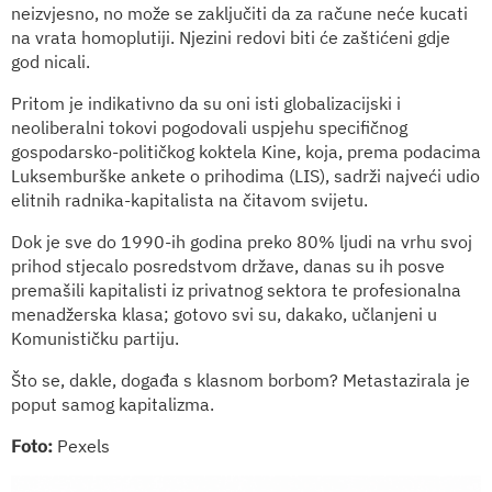
neizvjesno, no može se zaključiti da za račune neće kucati
na vrata homoplutiji. Njezini redovi biti će zaštićeni gdje
god nicali.
Pritom je indikativno da su oni isti globalizacijski i
neoliberalni tokovi pogodovali uspjehu specifičnog
gospodarsko-političkog koktela Kine, koja, prema podacima
Luksemburške ankete o prihodima (LIS), sadrži najveći udio
elitnih radnika-kapitalista na čitavom svijetu.
Dok je sve do 1990-ih godina preko 80% ljudi na vrhu svoj
prihod stjecalo posredstvom države, danas su ih posve
premašili kapitalisti iz privatnog sektora te profesionalna
menadžerska klasa; gotovo svi su, dakako, učlanjeni u
Komunističku partiju.
Što se, dakle, događa s klasnom borbom? Metastazirala je
poput samog kapitalizma.
Foto:
Pexels