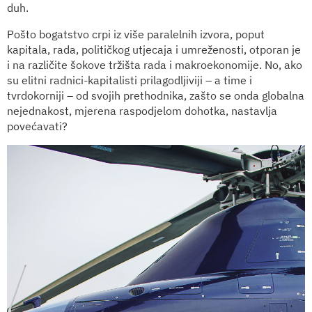
duh.
Pošto bogatstvo crpi iz više paralelnih izvora, poput
kapitala, rada, političkog utjecaja i umreženosti, otporan je
i na različite šokove tržišta rada i makroekonomije. No, ako
su elitni radnici-kapitalisti prilagodljiviji – a time i
tvrdokorniji – od svojih prethodnika, zašto se onda globalna
nejednakost, mjerena raspodjelom dohotka, nastavlja
povećavati?