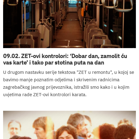
09.02. ZET-ovi kontrolori: ‘Dobar dan, zamolit ću
vas karte’ i tako par stotina puta na dan
U drugom nastavku serije tekstova "ZET u remontu", u kojoj se
bavimo manje poznatim odjelima i skrivenim radnicima
zagrebačkog javnog prijevoznika, istražili smo kako i u kojim
uvjetima rade ZET-ovi kontrolori karata.