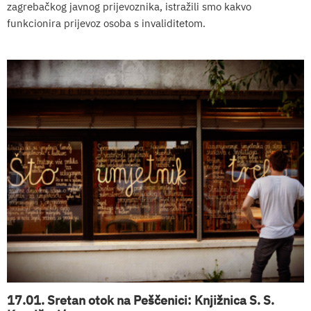
zagrebačkog javnog prijevoznika, istražili smo kakvo
funkcionira prijevoz osoba s invaliditetom.
17.01. Sretan otok na Peščenici: Knjižnica S. S.