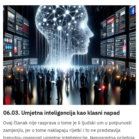
06.03. Umjetna inteligencija kao klasni napad
Ovaj članak nije rasprava o tome je li ljudski um u potpunosti
zamjenjiv, jer o tome naklapaju rijetki i to ne predstavlja
trenutnu opasnost umjetne inteligencije. Neposredna prijetnja