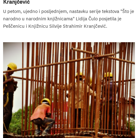
Kranjčević
U petom, ujedno i posljednjem, nastavku serije tekstova "Što je
narodno u narodnim knjižnicama" Lidija Čulo posjetila je
Peščenicu i Knjižnicu Silvije Strahimir Kranjčević.