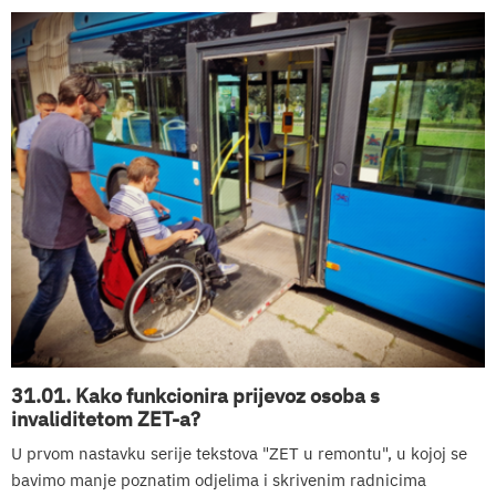
31.01. Kako funkcionira prijevoz osoba s
invaliditetom ZET-a?
U prvom nastavku serije tekstova "ZET u remontu", u kojoj se
bavimo manje poznatim odjelima i skrivenim radnicima