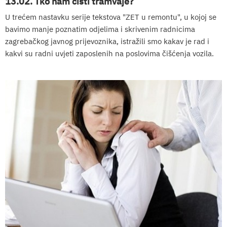
13.02. Tko nam čisti tramvaje?
U trećem nastavku serije tekstova "ZET u remontu", u kojoj se
bavimo manje poznatim odjelima i skrivenim radnicima
zagrebačkog javnog prijevoznika, istražili smo kakav je rad i
kakvi su radni uvjeti zaposlenih na poslovima čišćenja vozila.