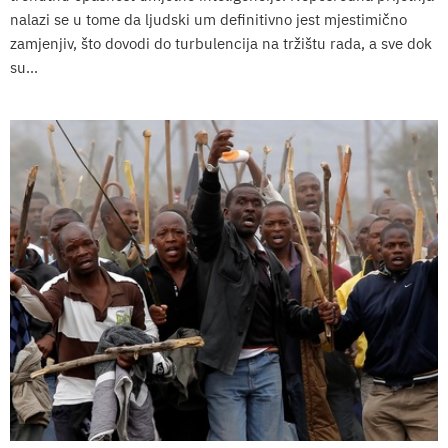
nalazi se u tome da ljudski um definitivno jest mjestimično
zamjenjiv, što dovodi do turbulencija na tržištu rada, a sve dok
su...