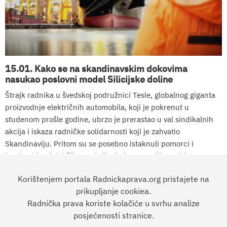
15.01. Kako se na skandinavskim dokovima
nasukao poslovni model Silicijske doline
Štrajk radnika u švedskoj podružnici Tesle, globalnog giganta
proizvodnje električnih automobila, koji je pokrenut u
studenom prošle godine, ubrzo je prerastao u val sindikalnih
akcija i iskaza radničke solidarnosti koji je zahvatio
Skandinaviju. Pritom su se posebno istaknuli pomorci i
brodarski radnici čije su akcije dodatno ogolile probleme
poslovnog modela...
Korištenjem portala Radnickaprava.org pristajete na
prikupljanje cookiea.
prethodna
…
6
7
8
9
10
11
Radnička prava koriste kolačiće u svrhu analize
12
13
14
…
sljedeća
posjećenosti stranice.