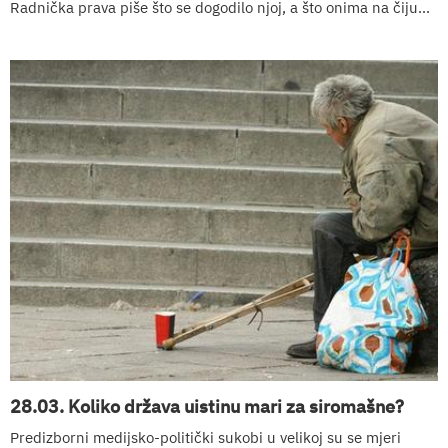
Radnička prava piše što se dogodilo njoj, a što onima na čiju...
28.03. Koliko država uistinu mari za siromašne?
Predizborni medijsko-politički sukobi u velikoj su se mjeri