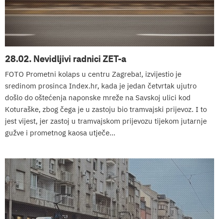
28.02. Nevidljivi radnici ZET-a
FOTO Prometni kolaps u centru Zagreba!, izvijestio je
sredinom prosinca Index.hr, kada je jedan četvrtak ujutro
došlo do oštećenja naponske mreže na Savskoj ulici kod
Koturaške, zbog čega je u zastoju bio tramvajski prijevoz. I to
jest vijest, jer zastoj u tramvajskom prijevozu tijekom jutarnje
gužve i prometnog kaosa utječe...