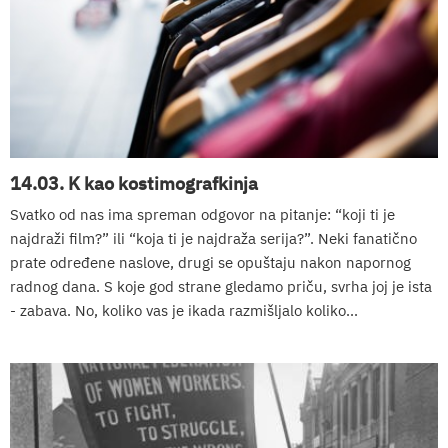
14.03. K kao kostimografkinja
Svatko od nas ima spreman odgovor na pitanje: “koji ti je
najdraži film?” ili “koja ti je najdraža serija?”. Neki fanatično
prate određene naslove, drugi se opuštaju nakon napornog
radnog dana. S koje god strane gledamo priču, svrha joj je ista
- zabava. No, koliko vas je ikada razmišljalo koliko...