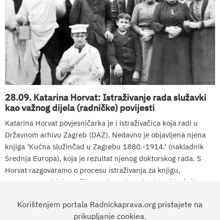
28.09. Katarina Horvat: Istraživanje rada služavki
kao važnog dijela (radničke) povijesti
Katarina Horvat povjesničarka je i istraživačica koja radi u
Državnom arhivu Zagreb (DAZ). Nedavno je objavljena njena
knjiga ‘Kućna služinčad u Zagrebu 1880.-1914.’ (nakladnik
Srednja Europa), koja je rezultat njenog doktorskog rada. S
Horvat razgovaramo o procesu istraživanja za knjigu,
zanemarenosti i drugačijem poimanju rada sluga i kućnih
pomoćnica kroz...
Korištenjem portala Radnickaprava.org pristajete na
prikupljanje cookiea.