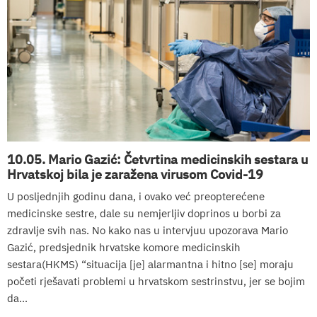
10.05. Mario Gazić: Četvrtina medicinskih sestara u
Hrvatskoj bila je zaražena virusom Covid-19
U posljednjih godinu dana, i ovako već preopterećene
medicinske sestre, dale su nemjerljiv doprinos u borbi za
zdravlje svih nas. No kako nas u intervjuu upozorava Mario
Gazić, predsjednik hrvatske komore medicinskih
sestara(HKMS) “situacija [je] alarmantna i hitno [se] moraju
početi rješavati problemi u hrvatskom sestrinstvu, jer se bojim
da...