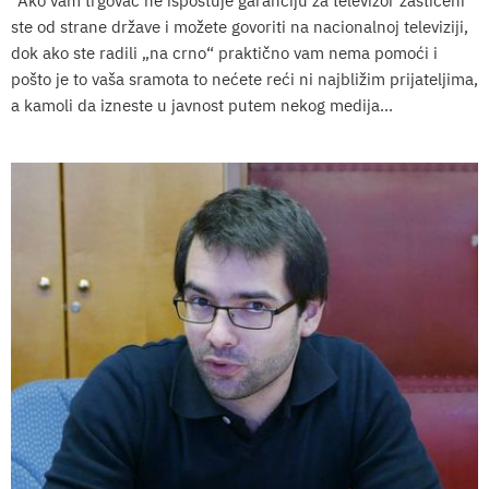
“Ako vam trgovac ne ispoštuje garanciju za televizor zaštićeni
ste od strane države i možete govoriti na nacionalnoj televiziji,
dok ako ste radili „na crno“ praktično vam nema pomoći i
pošto je to vaša sramota to nećete reći ni najbližim prijateljima,
a kamoli da izneste u javnost putem nekog medija...