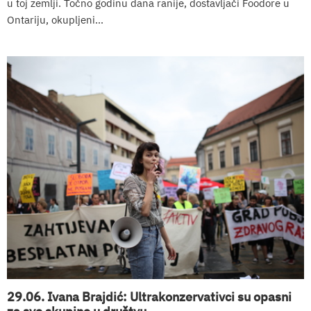
u toj zemlji. Točno godinu dana ranije, dostavljači Foodore u
Ontariju, okupljeni...
29.06. Ivana Brajdić: Ultrakonzervativci su opasni
za sve skupine u društvu