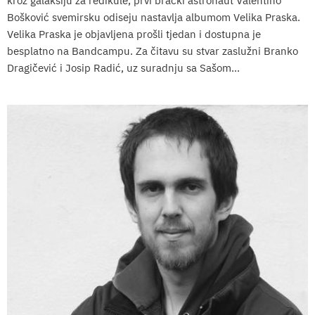
kroz galaksiju za redikule, prvi brački astronaut Valentino
Bošković svemirsku odiseju nastavlja albumom Velika Praska.
Velika Praska je objavljena prošli tjedan i dostupna je
besplatno na Bandcampu. Za čitavu su stvar zaslužni Branko
Dragičević i Josip Radić, uz suradnju sa Sašom...