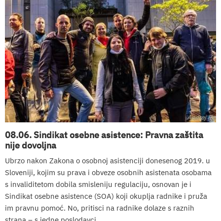
08.06. Sindikat osebne asistence: Pravna zaštita
nije dovoljna
Ubrzo nakon Zakona o osobnoj asistenciji donesenog 2019. u
Sloveniji, kojim su prava i obveze osobnih asistenata osobama
s invaliditetom dobila smisleniju regulaciju, osnovan je i
Sindikat osebne asistence (SOA) koji okuplja radnike i pruža
im pravnu pomoć. No, pritisci na radnike dolaze s raznih
strana – s jedne poslodavci...