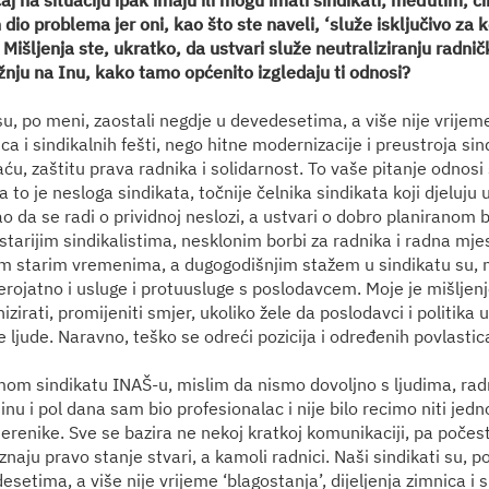
j na situaciju ipak imaju ili mogu imati sindikati; međutim, či
dio problema jer oni, kao što ste naveli, ‘služe isključivo za 
 Mišljenja ste, ukratko, da ustvari služe neutraliziranju radni
žnju na Inu, kako tamo općenito izgledaju ti odnosi?
su, po meni, zaostali negdje u devedesetima, a više nije vrijeme
ica i sindikalnih fešti, nego hitne modernizacije i preustroja si
ću, zaštitu prava radnika i solidarnost. To vaše pitanje odnosi 
 to je nesloga sindikata, točnije čelnika sindikata koji djeluju u
o da se radi o prividnoj neslozi, a ustvari o dobro planiranom
starijim sindikalistima, nesklonim borbi za radnika i radna mjes
im starim vremenima, a dugogodišnjim stažem u sindikatu su, n
erojatno i usluge i protuusluge s poslodavcem. Moje je mišljenj
irati, promijeniti smjer, ukoliko žele da poslodavci i politika uč
 ljude. Naravno, teško se odreći pozicija i određenih povlastic
mom sindikatu INAŠ-u, mislim da nismo dovoljno s ljudima, rad
nu i pol dana sam bio profesionalac i nije bilo recimo niti jed
erenike. Sve se bazira ne nekoj kratkoj komunikaciji, pa počest
znaju pravo stanje stvari, a kamoli radnici. Naši sindikati su, p
setima, a više nije vrijeme ‘blagostanja’, dijeljenja zimnica i si