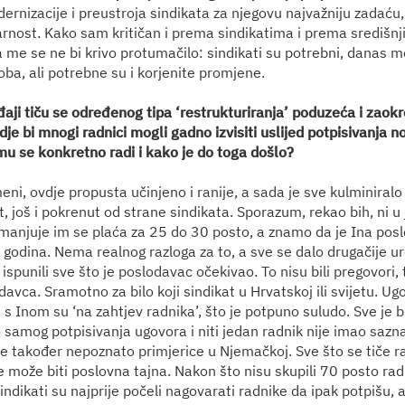
ernizacije i preustroja sindikata za njegovu najvažniju zadaću,
darnost. Kako sam kritičan i prema sindikatima i prema središ
me se ne bi krivo protumačilo: sindikati su potrebni, danas 
oba, ali potrebne su i korjenite promjene.
aji tiču se određenog tipa ‘restrukturiranja’ poduzeća i zaokr
je bi mnogi radnici mogli gadno izvisiti uslijed potpisivanja no
u se konkretno radi i kako je do toga došlo?
eni, ovdje propusta učinjeno i ranije, a sada je sve kulminira
st, još i pokrenut od strane sindikata. Sporazum, rekao bih, ni u
 Smanjuje im se plaća za 25 do 30 posto, a znamo da je Ina posl
 godina. Nema realnog razloga za to, a sve se dalo drugačije ur
spunili sve što je poslodavac očekivao. To nisu bili pregovori, 
avca. Sramotno za bilo koji sindikat u Hrvatskoj ili svijetu. Ugo
s Inom su ‘na zahtjev radnika’, što je potpuno suludo. Sve je b
 samog potpisivanja ugovora i niti jedan radnik nije imao sazn
je također nepoznato primjerice u Njemačkoj. Sve što se tiče r
 može biti poslovna tajna. Nakon što nisu skupili 70 posto rad
indikati su najprije počeli nagovarati radnike da ipak potpišu, 