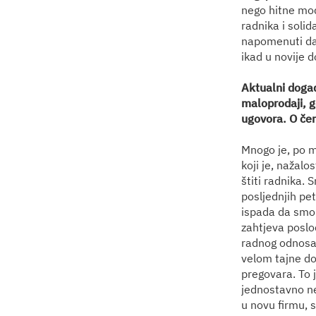
nego hitne mod
radnika i soli
napomenuti da 
ikad u novije d
Aktualni događ
maloprodaji, gd
ugovora. O čem
Mnogo je, po m
koji je, nažalo
štiti radnika.
posljednjih pet
ispada da smo i
zahtjeva poslod
radnog odnosa 
velom tajne do
pregovara. To 
jednostavno ne
u novu firmu, s