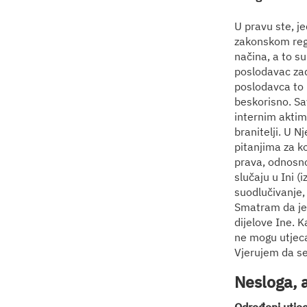
U pravu ste, j
zakonskom reg
načina, a to su
poslodavac zad
poslodavca to n
beskorisno. Sa
internim aktima
branitelji. U N
pitanjima za ko
prava, odnosno
slučaju u Ini (
suodlučivanje,
Smatram da je 
dijelove Ine. K
ne mogu utjecat
Vjerujem da se
Nesloga, a