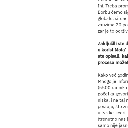
Ini. Treba prom
Borbu ćemo sigu
globalu, situa
zauzima 20 pos
zar je to održi
Zaključili ste
u korist Mola’
ste opisali, k
procesa možet
Kako već godin
Mnogo je infor
(5500 radnika 
početka govorimo
niska, i na taj
postaje, što zn
u tvrtke-kćeri,
(trenutno nas 
samo nije jasno