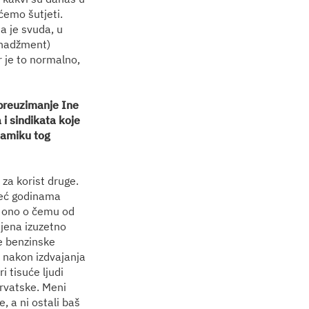
ećemo šutjeti.
a je svuda, u
menadžment)
r je to normalno,
 preuzimanje Ine
i sindikata koje
namiku tog
za korist druge.
već godinama
 i ono o čemu od
cijena izuzetno
ne benzinske
, nakon izdvajanja
i tisuće ljudi
Hrvatske. Meni
, a ni ostali baš