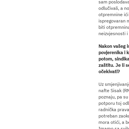
sam poslodavac
odlučivali, a 
otpremnine ići
ispregovaran n
biti otpremnina
neizvjesnosti 
Nakon vašeg is
povjerenika i 
potom, sindikat
zaštitu. Je li
očekivati?
Uz smjenjivanje
nafte Sisak (R
poznaju, pa su 
potporu toj od
radnička prava
potreban zaokr
mora otići, a b
Imamo sa svih s