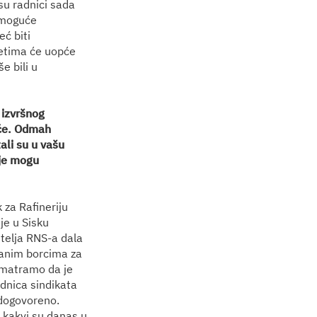
su radnici sada
i moguće
ć biti
jetima će uopće
e bili u
 izvršnog
opće. Odmah
ali su u vašu
ije mogu
 za Rafineriju
je u Sisku
itelja RNS-a dala
zanim borcima za
 smatramo da je
ednica sindikata
 dogovoreno.
’ kakvi su danas u