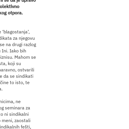
ni se da je upravo
kolektivno
čkog otpora.
 ‘blagostanja’,
ndikata za njegovu
se na drugi razlog
 Ini. Iako bih
 biznisu. Mahom se
ta, koji su
aravno, ostvarili
e da se sindikati
ine to isto, te
a.
nicima, ne
nog seminara za
o ni sindikalni
o meni, zaostali
ndikalnih fešti,