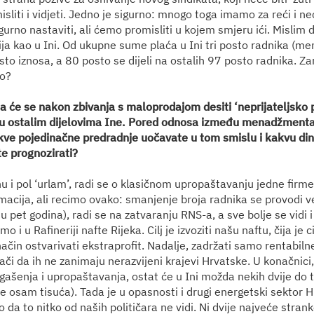
isliti i vidjeti. Jedno je sigurno: mnogo toga imamo za reći i n
rno nastaviti, ali ćemo promisliti u kojem smjeru ići. Mislim d
cija kao u Ini. Od ukupne sume plaća u Ini tri posto radnika (
to iznosa, a 80 posto se dijeli na ostalih 97 posto radnika. Za
vo?
 da će se nakon zbivanja s maloprodajom desiti ‘neprijateljsko
 u ostalim dijelovima Ine. Pored odnosa između menadžmenta 
akve pojedinačne predradnje uočavate u tom smislu i kakvu di
e prognozirati?
u i pol ‘urlam’, radi se o klasičnom upropaštavanju jedne firme 
macija, ali recimo ovako: smanjenje broja radnika se provodi 
u pet godina), radi se na zatvaranju RNS-a, a sve bolje se vidi
 i u Rafineriji nafte Rijeka. Cilj je izvoziti našu naftu, čija je 
 način ostvarivati ekstraprofit. Nadalje, zadržati samo rentabil
ači da ih ne zanimaju nerazvijeni krajevi Hrvatske. U konačnici
 gašenja i upropaštavanja, ostat će u Ini možda nekih dvije do tr
je osam tisuća). Tada je u opasnosti i drugi energetski sektor 
 da to nitko od naših političara ne vidi. Ni dvije najveće stranke