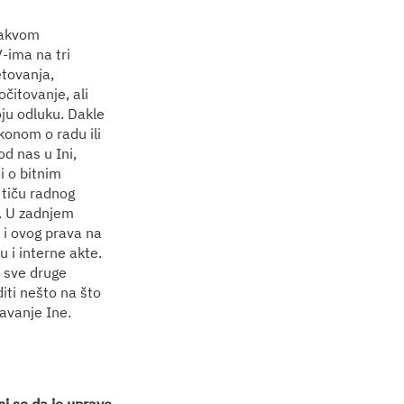
ovakvom
-ima na tri
etovanja,
čitovanje, ali
oju odluku. Dakle
konom o radu ili
od nas u Ini,
i o bitnim
 tiču radnog
r. U zadnjem
i i ovog prava na
 i interne akte.
a sve druge
iti nešto na što
tavanje Ine.