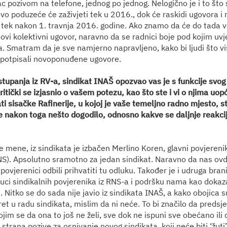
 pozivom na telefone, jednog po jednog. Nelogično je i to što 
novo poduzeće će zaživjeti tek u 2016., dok će raskidi ugovora 
 tek nakon 1. travnja 2016. godine. Ako znamo da će do tada ve
ovi kolektivni ugovor, naravno da se radnici boje pod kojim uv
. Smatram da je sve namjerno napravljeno, kako bi ljudi što viš
i potpisali novoponuđene ugovore.
tupanja iz RV-a, sindikat INAŠ opozvao vas je s funkcije svog
kritički se izjasnio o vašem potezu, kao što ste i vi o njima u
i sisačke Rafinerije, u kojoj je vaše temeljno radno mjesto, st
 se nakon toga nešto dogodilo, odnosno kakve se daljnje reakc
 mene, iz sindikata je izbačen Merlino Koren, glavni povjerenik
NS). Apsolutno sramotno za jedan sindikat. Naravno da nas ovd
povjerenici odbili prihvatiti tu odluku. Također je i udruga bran
luci sindikalnih povjerenika iz RNS-a i podršku nama kao doka
. Nitko se do sada nije javio iz sindikata INAŠ, a kako obojica
et u radu sindikata, mislim da ni neće. To bi značilo da predsj
ojim se da ona to još ne želi, sve dok ne ispuni sve obećano ili
trana pozive za osnivanje novog sindikata, koji neće biti ‘žuti