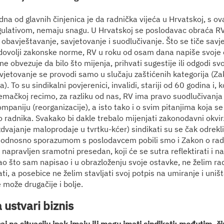
edna od glavnih činjenica je da radnička vijeća u Hrvatskoj, s 
ulativom, nemaju snagu. U Hrvatskoj se poslodavac obraća RV
 obavještavanje, savjetovanje i suodlučivanje. Što se tiče savj
ovolji zakonske norme, RV u roku od osam dana napiše svoje o
e obvezuje da bilo što mijenja, prihvati sugestije ili odgodi sv
vjetovanje se provodi samo u slučaju zaštićenih kategorija (Za
). To su sindikalni povjerenici, invalidi, stariji od 60 godina i, k
jemačkoj recimo, za razliku od nas, RV ima pravo suodlučivanja 
mpaniju (reorganizacije), a isto tako i o svim pitanjima koja se
 radnika. Svakako bi dakle trebalo mijenjati zakonodavni okvi
izdvajanje maloprodaje u tvrtku-kćer) sindikati su se čak odrekl
 odnosno sporazumom s poslodavcem pobili smo i Zakon o radu
napravljen sramotni presedan, koji će se sutra reflektirati i n
ao što sam napisao i u obrazloženju svoje ostavke, ne želim rad
i, a posebice ne želim stavljati svoj potpis na umiranje i uniš
 može drugačije i bolje.
 ustvari biznis