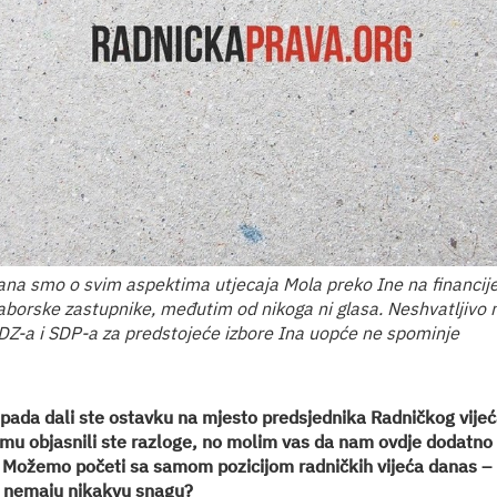
ana smo o svim aspektima utjecaja Mola preko Ine na financij
saborske zastupnike, međutim od nikoga ni glasa. Neshvatljivo m
Z-a i SDP-a za predstojeće izbore Ina uopće ne spominje
pada dali ste ostavku na mjesto predsjednika Radničkog vijeć
mu objasnili ste razloge, no molim vas da nam ovdje dodatno
Možemo početi sa samom pozicijom radničkih vijeća danas – u
 nemaju nikakvu snagu?