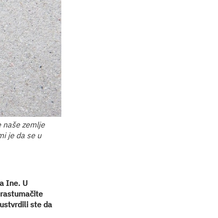
e naše zemlje
i je da se u
a Ine. U
 rastumačite
stvrdili ste da