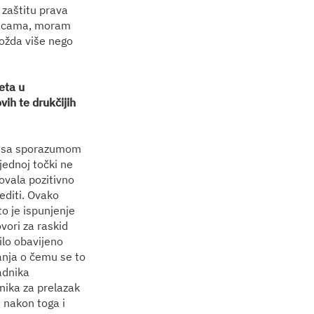
 zaštitu prava
njicama, moram
možda više nego
eta u
vih te drukčijih
lo sa sporazumom
 jednoj točki ne
ovala pozitivno
editi. Ovako
to je ispunjenje
vori za raskid
ilo obavijeno
anja o čemu se to
adnika
nika za prelazak
a nakon toga i