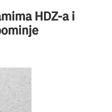
amima HDZ-a i
pominje