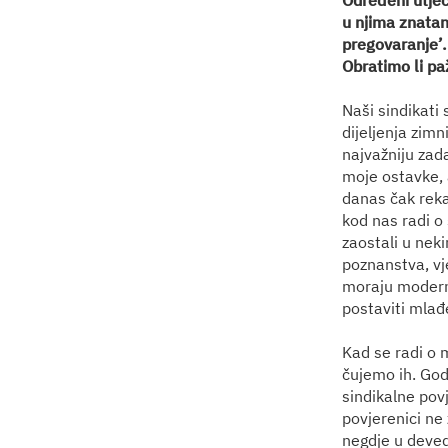
Određeni utjeca
u njima znatan 
pregovaranje’.
Obratimo li pa
Naši sindikati 
dijeljenja zimn
najvažniju zada
moje ostavke, a
danas čak reka
kod nas radi o 
zaostali u nek
poznanstva, vj
moraju moderniz
postaviti mlađe
Kad se radi o 
čujemo ih. Godi
sindikalne povj
povjerenici ne 
negdje u devede