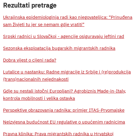
Rezultati pretrage
Ukrajinska epidemiologinja radi kao njegovateljica: “Prinuđena
sam živjeti tu jer se nemam gdje vratiti”
Srpski radnici u Slovačkoj - agencije osiguravaju jeftini rad
Sezonska eksploatacija bugarskih migrantskih radnika
Dobra vijest o cijeni rada?
Lutalice u nastanku: Radne migracije iz Srbije i (re)produkcija
(trans)nacionalnih nejednakosti
Gdje su nestali istočni Europljani? Agrobiznis Made-in-Italy,
kontrola mobilnosti i velika ostavka
Perspektive obrazovanja radnika: primjer ITAS-Prvomajske
Neizvjesna budućnost EU regulative o upućenim radnicima
Pravna klinika: Prava migrantskih radnika u Hrvatskoj