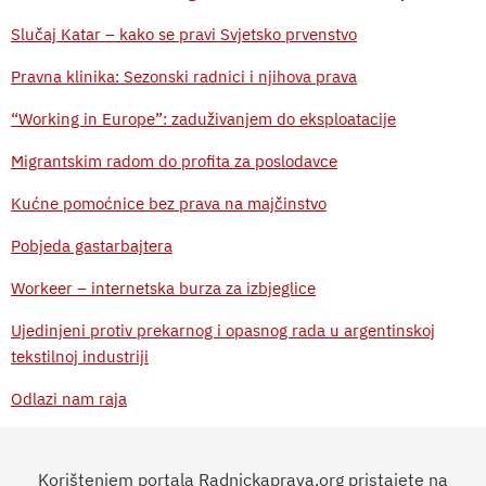
Slučaj Katar – kako se pravi Svjetsko prvenstvo
Pravna klinika: Sezonski radnici i njihova prava
“Working in Europe”: zaduživanjem do eksploatacije
Migrantskim radom do profita za poslodavce
Kućne pomoćnice bez prava na majčinstvo
Pobjeda gastarbajtera
Workeer – internetska burza za izbjeglice
Ujedinjeni protiv prekarnog i opasnog rada u argentinskoj
tekstilnoj industriji
Odlazi nam raja
Poljoprivredna industrija i rad iza hrane
Korištenjem portala Radnickaprava.org pristajete na
Saudijska Arabija: nepotpuni paket izmjena Zakona o radu