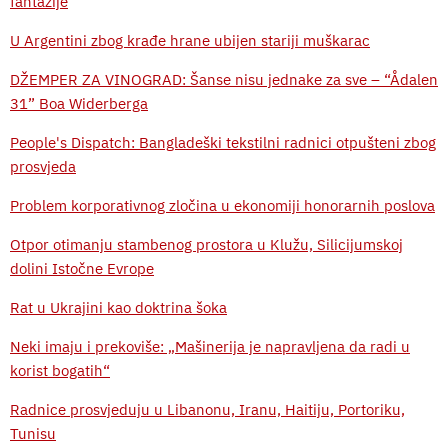
fantazije
U Argentini zbog krađe hrane ubijen stariji muškarac
DŽEMPER ZA VINOGRAD: Šanse nisu jednake za sve – “Ådalen
31” Boa Widerberga
People's Dispatch: Bangladeški tekstilni radnici otpušteni zbog
prosvjeda
Problem korporativnog zločina u ekonomiji honorarnih poslova
Otpor otimanju stambenog prostora u Klužu, Silicijumskoj
dolini Istočne Evrope
Rat u Ukrajini kao doktrina šoka
Neki imaju i prekoviše: „Mašinerija je napravljena da radi u
korist bogatih“
Radnice prosvjeduju u Libanonu, Iranu, Haitiju, Portoriku,
Tunisu