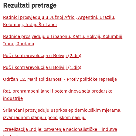
Rezultati pretrage
Radnici prosvjeduju u Južnoj Africi, Argentini, Brazilu,
Kolumbiji, Indiji, Šri Lanci
Radnice prosjveduju u Libanonu, Katru, Boliviji, Kolumbiji,
Iranu, Jordanu
Puč i kontrarevolucija u Boliviji (2.dio)
Puč i kontrarevolucija u Boliviji (1.dio)
Održan 12. Marš solidarnosti - Protiv političke represije
Rat, prehrambeni lanci i potemkinova sela brodarske
industrije
Šrilančani prosvjeduju usprkos epidemiološkim mjerama,
izvanrednom stanju i policijskom nasilju
Izraelizacija Indije: ostvarenje nacionalističke Hindutva