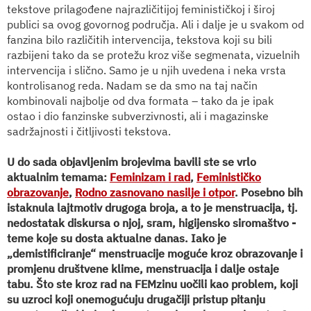
tekstove prilagođene najrazličitijoj feminističkoj i široj
publici sa ovog govornog područja. Ali i dalje je u svakom od
fanzina bilo različitih intervencija, tekstova koji su bili
razbijeni tako da se protežu kroz više segmenata, vizuelnih
intervencija i slično. Samo je u njih uvedena i neka vrsta
kontrolisanog reda. Nadam se da smo na taj način
kombinovali najbolje od dva formata – tako da je ipak
ostao i dio fanzinske subverzivnosti, ali i magazinske
sadržajnosti i čitljivosti tekstova.
U do sada objavljenim brojevima bavili ste se vrlo
aktualnim temama:
Feminizam i rad
,
Feminističko
obrazovanje
,
Rodno zasnovano nasilje i otpor
. Posebno bih
istaknula lajtmotiv drugoga broja, a to je menstruacija, tj.
nedostatak diskursa o njoj, sram, higijensko siromaštvo -
teme koje su dosta aktualne danas. Iako je
„demistificiranje“ menstruacije moguće kroz obrazovanje i
promjenu društvene klime, menstruacija i dalje ostaje
tabu. Što ste kroz rad na FEMzinu uočili kao problem, koji
su uzroci koji onemogućuju drugačiji pristup pitanju