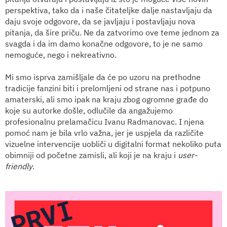
perspektiva, tako da i naše čitateljke dalje nastavljaju da
daju svoje odgovore, da se javljaju i postavljaju nova
pitanja, da šire priču. Ne da zatvorimo ove teme jednom za
svagda i da im damo konačne odgovore, to je ne samo
nemoguće, nego i nekreativno.
Mi smo isprva zamišljale da će po uzoru na prethodne
tradicije fanzini biti i prelomljeni od strane nas i potpuno
amaterski, ali smo ipak na kraju zbog ogromne građe do
koje su autorke došle, odlučile da angažujemo
profesionalnu prelamačicu Ivanu Radmanovac. I njena
pomoć nam je bila vrlo važna, jer je uspjela da različite
vizuelne intervencije uobliči u digitalni format nekoliko puta
obimniji od početne zamisli, ali koji je na kraju i
user-
friendly
.