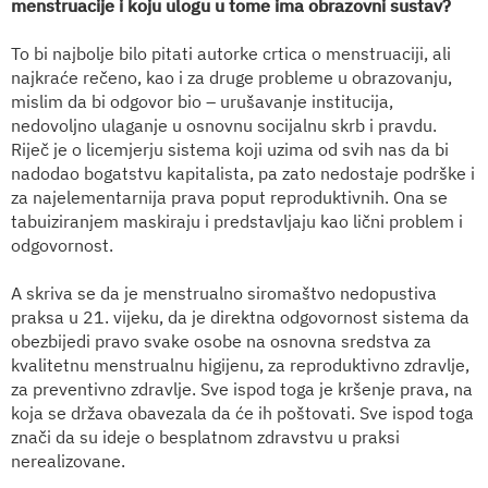
menstruacije i koju ulogu u tome ima obrazovni sustav?
To bi najbolje bilo pitati autorke crtica o menstruaciji, ali
najkraće rečeno, kao i za druge probleme u obrazovanju,
mislim da bi odgovor bio – urušavanje institucija,
nedovoljno ulaganje u osnovnu socijalnu skrb i pravdu.
Riječ je o licemjerju sistema koji uzima od svih nas da bi
nadodao bogatstvu kapitalista, pa zato nedostaje podrške i
za najelementarnija prava poput reproduktivnih. Ona se
tabuiziranjem maskiraju i predstavljaju kao lični problem i
odgovornost.
A skriva se da je menstrualno siromaštvo nedopustiva
praksa u 21. vijeku, da je direktna odgovornost sistema da
obezbijedi pravo svake osobe na osnovna sredstva za
kvalitetnu menstrualnu higijenu, za reproduktivno zdravlje,
za preventivno zdravlje. Sve ispod toga je kršenje prava, na
koja se država obavezala da će ih poštovati. Sve ispod toga
znači da su ideje o besplatnom zdravstvu u praksi
nerealizovane.