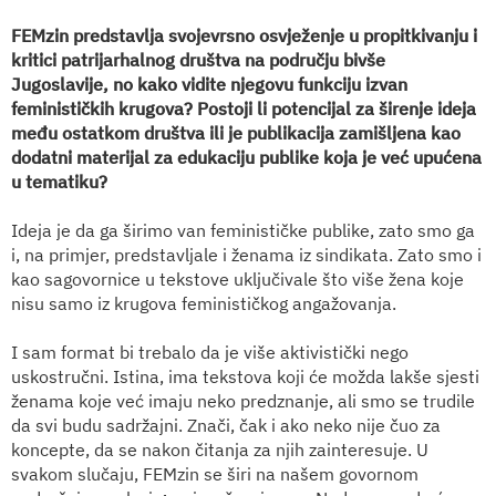
FEMzin predstavlja svojevrsno osvježenje u propitkivanju i
kritici patrijarhalnog društva na području bivše
Jugoslavije, no kako vidite njegovu funkciju izvan
feminističkih krugova? Postoji li potencijal za širenje ideja
među ostatkom društva ili je publikacija zamišljena kao
dodatni materijal za edukaciju publike koja je već upućena
u tematiku?
Ideja je da ga širimo van feminističke publike, zato smo ga
i, na primjer, predstavljale i ženama iz sindikata. Zato smo i
kao sagovornice u tekstove uključivale što više žena koje
nisu samo iz krugova feminističkog angažovanja.
I sam format bi trebalo da je više aktivistički nego
uskostručni. Istina, ima tekstova koji će možda lakše sjesti
ženama koje već imaju neko predznanje, ali smo se trudile
da svi budu sadržajni. Znači, čak i ako neko nije čuo za
koncepte, da se nakon čitanja za njih zainteresuje. U
svakom slučaju, FEMzin se širi na našem govornom