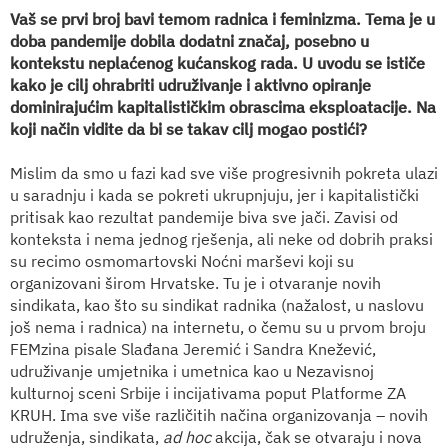
Vaš se prvi broj bavi temom radnica i feminizma. Tema je u
doba pandemije dobila dodatni značaj, posebno u
kontekstu neplaćenog kućanskog rada. U uvodu se ističe
kako je cilj ohrabriti udruživanje i aktivno opiranje
dominirajućim kapitalističkim obrascima eksploatacije. Na
koji način vidite da bi se takav cilj mogao postići?
Mislim da smo u fazi kad sve više progresivnih pokreta ulazi
u saradnju i kada se pokreti ukrupnjuju, jer i kapitalistički
pritisak kao rezultat pandemije biva sve jači. Zavisi od
konteksta i nema jednog rješenja, ali neke od dobrih praksi
su recimo osmomartovski Noćni marševi koji su
organizovani širom Hrvatske. Tu je i otvaranje novih
sindikata, kao što su sindikat radnika (nažalost, u naslovu
još nema i radnica) na internetu, o čemu su u prvom broju
FEMzina pisale Slađana Jeremić i Sandra Knežević,
udruživanje umjetnika i umetnica kao u Nezavisnoj
kulturnoj sceni Srbije i incijativama poput Platforme ZA
KRUH. Ima sve više različitih načina organizovanja – novih
udruženja, sindikata,
ad hoc
akcija, čak se otvaraju i nova