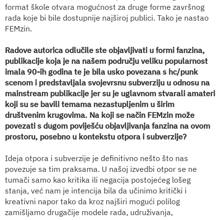
format škole otvara mogućnost za druge forme završnog
rada koje bi bile dostupnije najširoj publici. Tako je nastao
FEMzin.
Radove autorica odlučil
e ste objavljivati u formi fanzina,
publikacije koja je na našem području veliku popularnost
imala 90-ih godina te je bila usko povezana s hc/punk
scenom i predstavljala svojevrsnu subverziju u odnosu na
mainstream publikacije jer su je uglavnom stvarali amateri
koji su se bavili temama nezastupljenim u širim
društvenim krugovima. Na koji se način FEMzin može
povezati s dugom poviješću objavljivanja fanzina na ovom
prostoru, posebno u kontekstu otpora i subverzije?
Ideja otpora i subverzije je definitivno nešto što nas
povezuje sa tim praksama. U našoj izvedbi otpor se ne
tumači samo kao kritika ili negacija postojećeg lošeg
stanja, već nam je intencija bila da učinimo kritički i
kreativni napor tako da kroz najširi mogući polilog
zamišljamo drugačije modele rada, udruživanja,