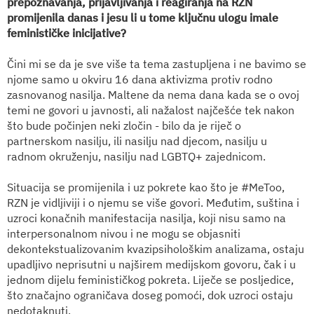
prepoznavanja, prijavljivanja i reagiranja na RZN
promijenila danas i jesu li u tome ključnu ulogu imale
feminističke inicijative?
Čini mi se da je sve više ta tema zastupljena i ne bavimo se
njome samo u okviru 16 dana aktivizma protiv rodno
zasnovanog nasilja. Maltene da nema dana kada se o ovoj
temi ne govori u javnosti, ali nažalost najčešće tek nakon
što bude počinjen neki zločin - bilo da je riječ o
partnerskom nasilju, ili nasilju nad djecom, nasilju u
radnom okruženju, nasilju nad LGBTQ+ zajednicom.
Situacija se promijenila i uz pokrete kao što je #MeToo,
RZN je vidljiviji i o njemu se više govori. Međutim, suština i
uzroci konačnih manifestacija nasilja, koji nisu samo na
interpersonalnom nivou i ne mogu se objasniti
dekontekstualizovanim kvazipsihološkim analizama, ostaju
upadljivo neprisutni u najširem medijskom govoru, čak i u
jednom dijelu feminističkog pokreta. Liječe se posljedice,
što značajno ograničava doseg pomoći, dok uzroci ostaju
nedotaknuti.