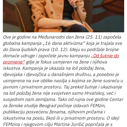
Ove je godine na Međunarodni dan žena (25. 11) započela
globalna kampanja „16 dana aktivizma“ koja je trajala sve
do Dana ljudskih prava (10. 12). Ideju su podržale brojne
domaće udruge i započele javnu kampanju
„Od šutnje do
promjene“
gdje je fokus usmjeren na žene i njihova
iskustva. Kampanja je ukazala na loš položaj žena,
djevojaka i djevojčica u današnjem društvu, a posebno je
usmjerena na sve oblike nasilja s kojima se žene susreću u
javnom i privatnom prostoru. Taj prekid šutnje i ukazivanje
na loš položaj žena nije svojstven samo Hrvatskoj, već i
susjednim nam zemljama. Tako od rujna ove godine Centar
za ženske studije Beograd počinje izdavati FEMzin,
publikaciju posvećenu ženama, njihovim pričama i
iskustvima na poslu, školi ili u privatnom prostoru. O ideji
FEMzina i njegovom cilju Martina Jurišić popričala je s