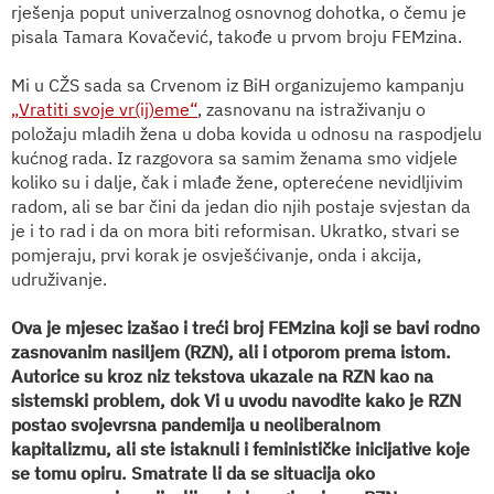
rješenja poput univerzalnog osnovnog dohotka, o čemu je
pisala Tamara Kovačević, takođe u prvom broju FEMzina.
Mi u CŽS sada sa Crvenom iz BiH organizujemo kampanju
„Vratiti svoje vr(ij)eme“
, zasnovanu na istraživanju o
položaju mladih žena u doba kovida u odnosu na raspodjelu
kućnog rada. Iz razgovora sa samim ženama smo vidjele
koliko su i dalje, čak i mlađe žene, opterećene nevidljivim
radom, ali se bar čini da jedan dio njih postaje svjestan da
je i to rad i da on mora biti reformisan. Ukratko, stvari se
pomjeraju, prvi korak je osvješćivanje, onda i akcija,
udruživanje.
Ova je mjesec izašao i treći broj FEMzina koji se bavi rodno
zasnovanim nasiljem (RZN), ali i otporom prema istom.
Autorice su kroz niz tekstova ukazale na RZN kao na
sistemski problem, dok Vi u uvodu navodite kako je RZN
postao svojevrsna pandemija u neoliberalnom
kapitalizmu, ali ste istaknuli i feminističke inicijative koje
se tomu opiru. Smatrate li da se situacija oko