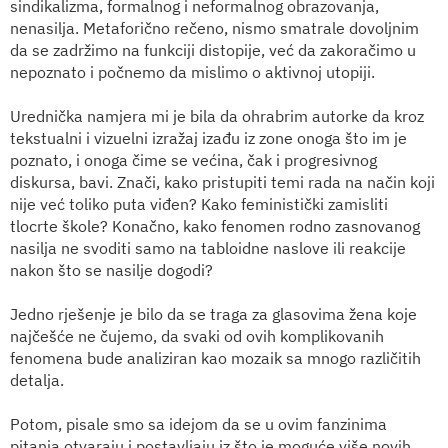
sindikalizma, formalnog i neformalnog obrazovanja,
nenasilja. Metaforično rečeno, nismo smatrale dovoljnim
da se zadržimo na funkciji distopije, već da zakoračimo u
nepoznato i počnemo da mislimo o aktivnoj utopiji.
Urednička namjera mi je bila da ohrabrim autorke da kroz
tekstualni i vizuelni izražaj izađu iz zone onoga što im je
poznato, i onoga čime se većina, čak i progresivnog
diskursa, bavi. Znači, kako pristupiti temi rada na način koji
nije već toliko puta viđen? Kako feministički zamisliti
tlocrte škole? Konačno, kako fenomen rodno zasnovanog
nasilja ne svoditi samo na tabloidne naslove ili reakcije
nakon što se nasilje dogodi?
Jedno rješenje je bilo da se traga za glasovima žena koje
najčešće ne čujemo, da svaki od ovih komplikovanih
fenomena bude analiziran kao mozaik sa mnogo različitih
detalja.
Potom, pisale smo sa idejom da se u ovim fanzinima
pitanja otvaraju i postavljaju iz što je moguće više novih