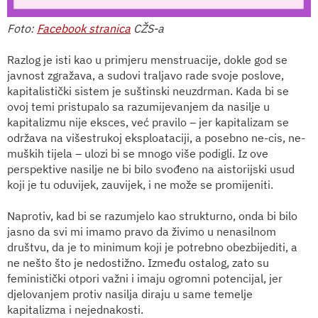
Foto:
Facebook stranica
CŽS-a
Razlog je isti kao u primjeru menstruacije, dokle god se
javnost zgražava, a sudovi traljavo rade svoje poslove,
kapitalistički sistem je suštinski neuzdrman. Kada bi se
ovoj temi pristupalo sa razumijevanjem da nasilje u
kapitalizmu nije eksces, već pravilo – jer kapitalizam se
održava na višestrukoj eksploataciji, a posebno ne-cis, ne-
muških tijela – ulozi bi se mnogo više podigli. Iz ove
perspektive nasilje ne bi bilo svođeno na aistorijski usud
koji je tu oduvijek, zauvijek, i ne može se promijeniti.
Naprotiv, kad bi se razumjelo kao strukturno, onda bi bilo
jasno da svi mi imamo pravo da živimo u nenasilnom
društvu, da je to minimum koji je potrebno obezbijediti, a
ne nešto što je nedostižno. Između ostalog, zato su
feministički otpori važni i imaju ogromni potencijal, jer
djelovanjem protiv nasilja diraju u same temelje
kapitalizma i nejednakosti.