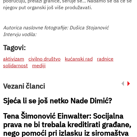
područuju, prelazi granice, šeruje se... Nadamo se da će se
njegov put organski još više produžavati.
Autorica naslovne fotografije: Dušica Stojanović
Intervju vodila:
Tagovi:
aktivizam
civilno društvo
kućanski rad
radnice
solidarnost
mediji
Vezani članci
Sjeća li se još netko Nade Dimić?
Tena Šimonović Einwalter: Socijalna
prava ne bi trebala kreditirati građane,
nego pomoći pri izlasku iz siromaštva