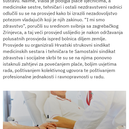
sustavu. Naime, Vlada je podigla plaće liječnicima, a
medicinske sestre, tehničari i ostali nezdravstveni radnici
odlučili su se na prosvjed kako bi izrazili nezadovoljstvo
potezom vladajućih koji je njih zakinuo. “I mi smo
zdravstvo”, poručili su sredinom svibnja sa zagrebačkog
Zrinjevca, a taj veći prosvjed uslijedio je nakon održavanja
polusatnih prosvjeda ispred bolnica diljem zemlje.
Prosvjede su organizirali Hrvatski strukovni sindikat
medicinskih sestara i tehničara te Samostalni sindikat
zdravstva i socijalne skrbi te su se na njima ponovno
istaknuli zahtjevi za povećanjem plaće, boljim uvjetima
rada, poštivanjem kolektivnog ugovora te poštivanjem
profesionalne jednakosti i ravnopravnosti u radu.