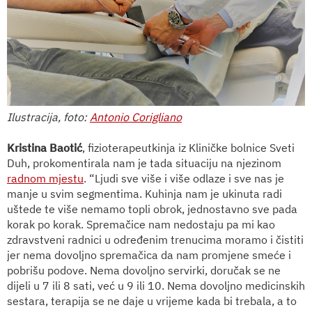
Ilustracija, foto:
Antonio Corigliano
Kristina Baotić
, fizioterapeutkinja iz Kliničke bolnice Sveti
Duh, prokomentirala nam je tada situaciju na njezinom
radnom mjestu
. “Ljudi sve više i više odlaze i sve nas je
manje u svim segmentima. Kuhinja nam je ukinuta radi
uštede te više nemamo topli obrok, jednostavno sve pada
korak po korak. Spremačice nam nedostaju pa mi kao
zdravstveni radnici u određenim trenucima moramo i čistiti
jer nema dovoljno spremačica da nam promjene smeće i
pobrišu podove. Nema dovoljno servirki, doručak se ne
dijeli u 7 ili 8 sati, već u 9 ili 10. Nema dovoljno medicinskih
sestara, terapija se ne daje u vrijeme kada bi trebala, a to