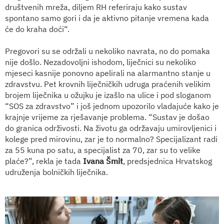
društvenih mreža, diljem RH referiraju kako sustav
spontano samo gori i da je aktivno pitanje vremena kada
će do kraha doći“.
Pregovori su se održali u nekoliko navrata, no do pomaka
nije došlo. Nezadovoljni ishodom, liječnici su nekoliko
mjeseci kasnije ponovno apelirali na alarmantno stanje u
zdravstvu. Pet krovnih liječničkih udruga praćenih velikim
brojem liječnika u ožujku je izašlo na ulice i pod sloganom
“SOS za zdravstvo” i još jednom upozorilo vladajuće kako je
krajnje vrijeme za rješavanje problema. “Sustav je došao
do granica održivosti. Na životu ga održavaju umirovljenici i
kolege pred mirovinu, zar je to normalno? Specijalizant radi
za 55 kuna po satu, a specijalist za 70, zar su to velike
plaće?”, rekla je tada
Ivana Šmit
, predsjednica Hrvatskog
udruženja bolničkih liječnika.