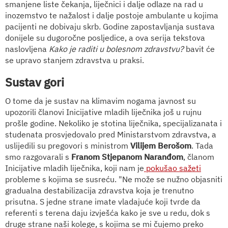
smanjene liste čekanja, liječnici i dalje odlaze na rad u
inozemstvo te nažalost i dalje postoje ambulante u kojima
pacijenti ne dobivaju skrb. Godine zapostavljanja sustava
donijele su dugoročne posljedice, a ova serija tekstova
naslovljena
Kako je raditi u bolesnom zdravstvu?
bavit će
se upravo stanjem zdravstva u praksi.
Sustav gori
O tome da je sustav na klimavim nogama javnost su
upozorili članovi Inicijative mladih liječnika još u rujnu
prošle godine. Nekoliko je stotina liječnika, specijalizanata i
studenata prosvjedovalo pred Ministarstvom zdravstva, a
uslijedili su pregovori s ministrom
Vilijem Berošom
. Tada
smo razgovarali s
Franom Stjepanom Naranđom
, članom
Inicijative mladih liječnika, koji nam je
pokušao sažeti
probleme s kojima se susreću. "Ne može se nužno objasniti
gradualna destabilizacija zdravstva koja je trenutno
prisutna. S jedne strane imate vladajuće koji tvrde da
referenti s terena daju izvješća kako je sve u redu, dok s
druge strane naši kolege, s kojima se mi čujemo preko