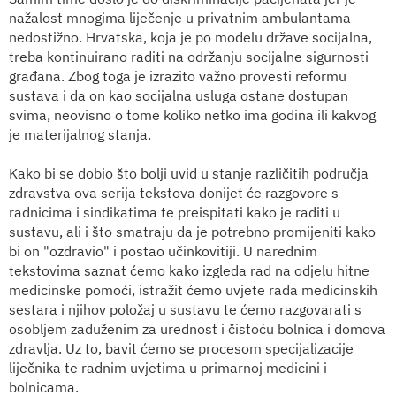
nažalost mnogima liječenje u privatnim ambulantama
nedostižno. Hrvatska, koja je po modelu države socijalna,
treba kontinuirano raditi na održanju socijalne sigurnosti
građana. Zbog toga je izrazito važno provesti reformu
sustava i da on kao socijalna usluga ostane dostupan
svima, neovisno o tome koliko netko ima godina ili kakvog
je materijalnog stanja.
Kako bi se dobio što bolji uvid u stanje različitih područja
zdravstva ova serija tekstova donijet će razgovore s
radnicima i sindikatima te preispitati kako je raditi u
sustavu, ali i što smatraju da je potrebno promijeniti kako
bi on "ozdravio" i postao učinkovitiji. U narednim
tekstovima saznat ćemo kako izgleda rad na odjelu hitne
medicinske pomoći, istražit ćemo uvjete rada medicinskih
sestara i njihov položaj u sustavu te ćemo razgovarati s
osobljem zaduženim za urednost i čistoću bolnica i domova
zdravlja. Uz to, bavit ćemo se procesom specijalizacije
liječnika te radnim uvjetima u primarnoj medicini i
bolnicama.