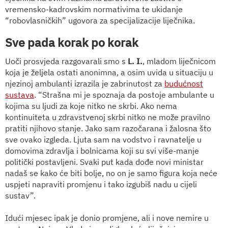
vremensko-kadrovskim normativima te ukidanje
“robovlasničkih” ugovora za specijalizacije liječnika.
Sve pada korak po korak
Uoči prosvjeda razgovarali smo s
L. I.
, mladom liječnicom
koja je željela ostati anonimna, a osim uvida u situaciju u
njezinoj ambulanti izrazila je zabrinutost za
budućnost
sustava
. “Strašna mi je spoznaja da postoje ambulante u
kojima su ljudi za koje nitko ne skrbi. Ako nema
kontinuiteta u zdravstvenoj skrbi nitko ne može pravilno
pratiti njihovo stanje. Jako sam razočarana i žalosna što
sve ovako izgleda. Ljuta sam na vodstvo i ravnatelje u
domovima zdravlja i bolnicama koji su svi više-manje
politički postavljeni. Svaki put kada dođe novi ministar
nadaš se kako će biti bolje, no on je samo figura koja neće
uspjeti napraviti promjenu i tako izgubiš nadu u cijeli
sustav”.
Idući mjesec ipak je donio promjene, ali i nove nemire u