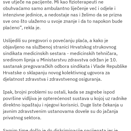
sve utječe na pacijente. Mi kao fizioterapeuti ne
obuhvaćamo samo ambulantno liječenje već i odjele i
intenzivne jedinice, a nedostaje nas i želimo da se prizna
sve ono što ulažemo u svoje znanje i da to napokon bude
plaćeno”, rekla je.
Uslijedili su pregovori o povećanju plaća, a kako je
objavljeno na službenoj stranici Hrvatskog strukovnog
sindikata medicinskih sestara - medicinskih tehničara,
sredinom lipnja u Ministarstvu zdravstva održan je 10.
sastanak pregovaračkih odbora sindikata i Vlade Republike
Hrvatske o sklapanju novog kolektivnog ugovora za
djelatnost zdravstva i zdravstvenog osiguranja.
Ipak, brojni problemi su ostali, kada se zagrebe ispod
površine vidljiva je opterećenost sustava u kojoj uz radnike
direktno ispaštaju i njegovi korisnici. Duge liste čekanja u
javnim zdravstvenim ustanovama dovele su do jačanja
privatnog sektora.
Samim time došlo je do diskriminacije pacijenata jer je