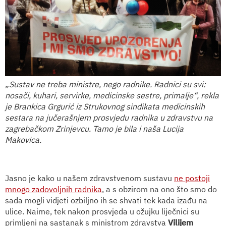
„Sustav ne treba ministre, nego radnike. Radnici su svi:
nosači, kuhari, servirke, medicinske sestre, primalje“, rekla
je Brankica Grgurić iz Strukovnog sindikata medicinskih
sestara na jučerašnjem prosvjedu radnika u zdravstvu na
zagrebačkom Zrinjevcu. Tamo je bila i naša Lucija
Makovica.
Jasno je kako u našem zdravstvenom sustavu
ne postoji
mnogo zadovoljnih radnika
, a s obzirom na ono što smo do
sada mogli vidjeti ozbiljno ih se shvati tek kada izađu na
ulice. Naime, tek nakon prosvjeda u ožujku liječnici su
primljeni na sastanak s ministrom zdravstva
Vilijem