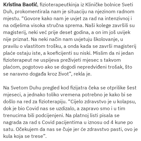
Kristina Baotić
, fizioterapeutkinja iz Kliničke bolnice Sveti
Duh, prokomentirala nam je situaciju na njezinom radnom
mjestu. “Govore kako nam je uvjet za rad na intenzivnoj i
na odjelima visoka stručna sprema. Naši kolege završili su
magisterij, neki već prije deset godina, a on im još uvijek
nije priznat. Na neki način nam uvjetuju školovanje, u
pravilu o vlastitom trošku, a onda kada se završi magisterij
plaće ostaju iste, a koeficijenti su niski. Mislim da ni jedan
fizioterapeut ne uspijeva preživjeti mjesec s takvom
plaćom, pogotovo ako se dogodi nepredviđeni trošak, što
se naravno događa kroz život”, rekla je.
Na Svetom Duhu pregled kod fizijatra čeka se otprilike šest
mjeseci, a jednako toliko vremena potrebno je kako bi se
došlo na red za fizioterapiju. “Cijelo zdravstvo je u kolapsu,
dok je bio Covid nas se uzdizalo, a zapravo smo i u tim
trenucima bili podcijenjeni. Na platnoj listi pisala se
nagrada za rad s Covid pacijentima u iznosu od 4 kune po
satu. Očekujem da nas se čuje jer će zdravstvo pasti, ovo je
kula koja se trese”.