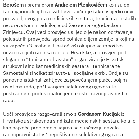
Berošem
i premijerom
Andrejem Plenkovićem
koji su do
tada ignorirali njihove zahtjeve. Jučer je tako uslijedio novi
prosvjed, ovog puta medicinskih sestara, tehničara i ostalih
nezdravstvenih radnika, a održao se na zagrebačkom
Zrinjevcu. Ovaj veći prosvjed uslijedio je nakon održavanja
polusatnih prosvjeda ispred bolnica diljem zemlje, s kojima
su započeli 3. svibnja. Unatoč kiši okupilo se mnoštvo
nezadovoljnih radnika iz cijele Hrvatske, a prosvjed pod
sloganom “I mi smo zdravstvo” organizirao je Hrvatski
strukovni sindikat medicinskih sestara i tehničara te
Samostalni sindikat zdravstva i socijalne skrbi. Ondje su
ponovno istaknuli zahtjeve za povećanjem plaće, boljim
uvjetima rada, poštivanjem kolektivnog ugovora te
poštivanjem profesionalne jednakosti i ravnopravnosti u
radu.
Uoči prosvjeda razgovarali smo s
Gordanom Kucljak
iz
Hrvatskog strukovnog sindikata medicinskih sestara koja je
kao najveće probleme s kojima se suočavaju navela
radnopravni status: nepoštivanje kolektivnog ugovora