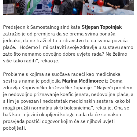
Predsjednik Samostalnog sindikata
Stjepan Topolnjak
zatražio je od premijera da se prema svima ponaša
jednako, da ne traži elitu u zdravstvu te da svima poveća
plaće. "Hoćemo li mi ostaviti svoje zdravlje u sustavu samo
zato što nemamo dovoljno dobre uvjete rada? Ne želimo
više tako raditi”, rekao je.
Probleme s kojima se suočava radeći kao medicinska
sestra s nama je podijelila
Marina Međimorec
iz Doma
zdravlja Koprivničko-križevačke županije. “Najveći problem
je nedovoljno priznavanje koeficijenata, nedovoljne plaće, a
s tim je povezan i nedostatak medicinskih sestara kako bi
mogli pružiti normalnu skrb bolesnicima”, rekla je. Ona se
baš kao i njezini okupljeni kolege nada da će se nakon
prosvjeda postići dogovor kojim će se njihovi uvjeti
poboljšati.