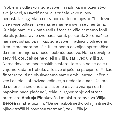
Problem s odlaskom zdravstvenih radnika u inozemstvo
sve je veći, a Baotić nam je ispričala kako njihov
nedostatak izgleda na njezinom radnom mjestu. “Ljudi sve
više i više odlaze i sve nas je manje u svim segmentima.
Kuhinja nam je ukinuta radi uštede te više nemamo topli
obrok, jednostavno sve pada korak po korak. Spremačice
nam nedostaju pa mi kao zdravstveni radnici u određenim
trenucima moramo i čistiti jer nema dovoljno spremačica
da nam promjene smeće i pobrišu podove. Nema dovoljno
servirki, doručak se ne dijeli u 7 ili 8 sati, već u 9 ili 10.
Nema dovoljno medicinskih sestara, terapija se ne daje u
vrijeme kada bi trebala, a to sve utječe na pacijente. Mi kao
fizioterapeuti ne obuhvaćamo samo ambulantno liječenje
već i odjele i intenzivne jedinice, a nedostaje nas i želimo
da se prizna sve ono što ulažemo u svoje znanje i da to
napokon bude plaćeno”, rekla je. Ignoriranje od strane
premijera
Andreja Plenkovića
i ministra zdravstva
Vilija
Beroša
smatra tužnim. “Da se razboli netko od njih ili netko
njihov tražili bi poseban tretman”, zaključila je.