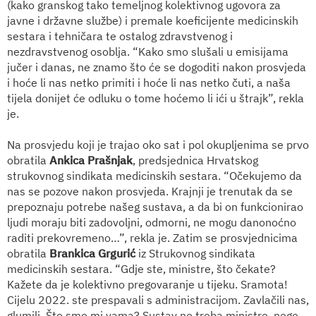
(kako granskog tako temeljnog kolektivnog ugovora za
javne i državne službe) i premale koeficijente medicinskih
sestara i tehničara te ostalog zdravstvenog i
nezdravstvenog osoblja. “Kako smo slušali u emisijama
jučer i danas, ne znamo što će se dogoditi nakon prosvjeda
i hoće li nas netko primiti i hoće li nas netko čuti, a naša
tijela donijet će odluku o tome hoćemo li ići u štrajk”, rekla
je.
Na prosvjedu koji je trajao oko sat i pol okupljenima se prvo
obratila
Ankica Prašnjak
, predsjednica Hrvatskog
strukovnog sindikata medicinskih sestara. “Očekujemo da
nas se pozove nakon prosvjeda. Krajnji je trenutak da se
prepoznaju potrebe našeg sustava, a da bi on funkcionirao
ljudi moraju biti zadovoljni, odmorni, ne mogu danonoćno
raditi prekovremeno…”, rekla je. Zatim se prosvjednicima
obratila
Brankica Grgurić
iz Strukovnog sindikata
medicinskih sestara. “Gdje ste, ministre, što čekate?
Kažete da je kolektivno pregovaranje u tijeku. Sramota!
Cijelu 2022. ste prespavali s administracijom. Zavlačili nas,
glumili. Što smo mi vama? Sustav ne treba ministre, nego