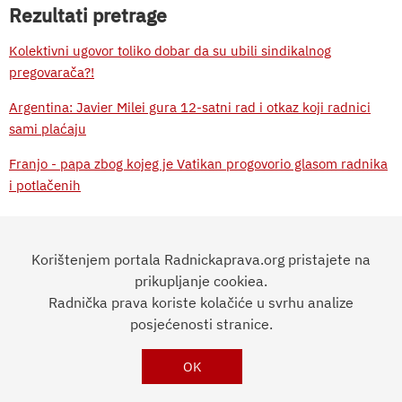
Rezultati pretrage
Kolektivni ugovor toliko dobar da su ubili sindikalnog
pregovarača?!
Argentina: Javier Milei gura 12-satni rad i otkaz koji radnici
sami plaćaju
Franjo - papa zbog kojeg je Vatikan progovorio glasom radnika
i potlačenih
Iz Argentine za RP: Vlast želi uništiti radničke zadruge!
Zadruge u Argentini na udaru suspenzija i zatvaranja
Korištenjem portala Radnickaprava.org pristajete na
prikupljanje cookiea.
Radnička prava koriste kolačiće u svrhu analize
RADNIČKA
PRAVA
Impressum
posjećenosti stranice.
OK