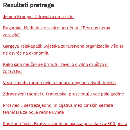
Rezultati pretrage
Jelena Kranjec: Zdravstvo na tržištu
Bugarska: Medicinske sestre poručuju: “Bez nas nema
zdravlja”
Gargeya Telakapalli: Svjetska zdravstvena organizacija više se
ne osvrće na ekonomiju
Kako sam naučio ne brinuti i zavolio civilno društvo u
zdravstvu
Veza između radnih uvjeta i neuro-degenerativnih bolesti
Zdravstveni radnici u Francuskoj prosvjeduju već pola godine
Prosvjed #sestrezajedno: inicijativa medicinskih sestara i
tehničara za bolje radne uvjete
Snježana Ivčić: Broj zaraženih od ospica porastao za 300 posto