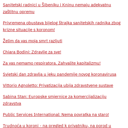
Sanitetski radnici u Šibeniku i Kninu nemaju adekvatnu
zaštitnu opremu
Privremena obustava bijelog štrajka sanitetskih radnika zbog
krizne situacije s koronom!
Želim da vas moja smrt razljuti
Chiara Bodini: Zdravlje za sve!
Za vas nemamo respiratora. Zahvalite kapitalizmu!
Svjetski dan zdravlja u jeku pandemije novog koronavirusa
Vittorio Agnoletto: Privatizacija ubija zdravstvene sustave
Sabina Stan: Europske smjernice za komercijalizaciju
zdravstva
Public Services International: Nema povratka na staro!
Trudnoća u koroni - na pregled k privatniku, na porod u