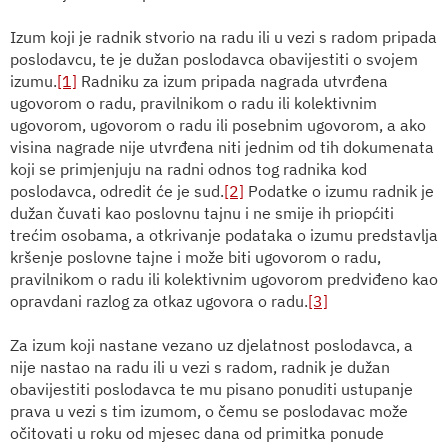
Izum koji je radnik
stvorio na radu ili u vezi s radom pripada
poslodavcu, te je dužan poslodavca obavijestiti o svojem
izumu.
[1]
Radniku za izum pripada nagrada utvrđena
ugovorom o radu, pravilnikom o radu ili kolektivnim
ugovorom,
ugovorom o radu ili posebnim ugovorom
, a ako
visina nagrade nije utvrđena niti jednim od tih dokumenata
koji se primjenjuju na radni odnos tog radnika kod
poslodavca, odredit će je sud.
[2]
Podatke o izumu radnik je
dužan čuvati kao poslovnu tajnu i ne smije ih priopćiti
trećim osobama, a otkrivanje podataka o izumu predstavlja
kršenje poslovne tajne i može biti ugovorom o radu,
pravilnikom o radu ili kolektivnim ugovorom predviđeno kao
opravdani razlog za otkaz ugovora o radu.
[3]
Za i
zum koji nastane vezano uz djelatnost poslodavca, a
nije nastao na radu ili u vezi s radom, radnik je dužan
obavijestiti poslodavca te mu pisano ponuditi ustupanje
prava u vezi s tim izumom, o čemu se poslodavac može
očitovati u roku od mjesec dana od primitka ponude