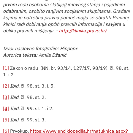
prvom redu osobama slabijeg imovnog stanja i pojedinim
odabranim, osobito ranjivim socijalnim skupinama. Građani
kojima je potrebna pravna pomoć mogu se obratiti Pravnoj
klinici radi dobivanja općih pravnih informacija i savjeta u
obliku pravnih mišljenja. -
http://klinika.pravo.hr/
Izvor naslovne fotografije: Hippopx
Autorica teksta: Amila Džanić
--------------------------------------------------------------------
[1]
Zakon o radu
(NN, br. 93/14, 127/17, 98/19)
čl. 98. st.
1. i 2.
[2]
Ibid.
čl. 98. st. 3. i. 5.
[3]
Ibid
. čl. 98. st. 2.
[4]
Ibid.
čl. 99. st. 1. i 2.
[5]
Ibid
. čl. 99. st. 3.
[6]
Prvokup,
https://www.enciklopedija.hr/natuknica.aspx?