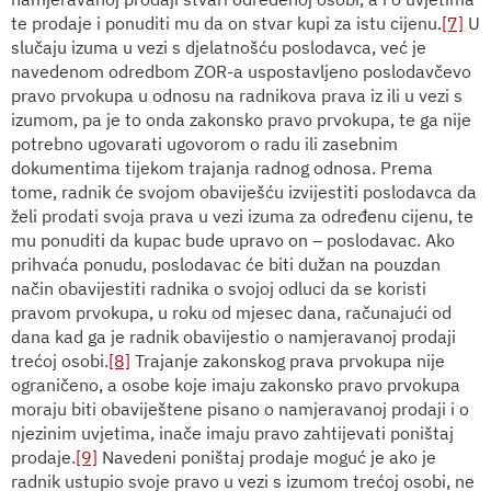
te prodaje i ponuditi mu da on stvar kupi za istu cijenu.
[7]
U
slučaju izuma u vezi s djelatnošću poslodavca, već je
navedenom odredbom ZOR-a uspostavljeno poslodavčevo
pravo prvokupa u odnosu na radnikova prava iz ili u vezi s
izumom, pa je to onda zakonsko pravo prvokupa, te ga nije
potrebno ugovarati ugovorom o radu ili zasebnim
dokumentima tijekom trajanja radnog odnosa. Prema
tome, radnik će svojom obaviješću izvijestiti poslodavca da
želi prodati svoja prava u vezi izuma za određenu cijenu, te
mu ponuditi da kupac bude upravo on – poslodavac. Ako
prihvaća ponudu, poslodavac će biti dužan na pouzdan
način obavijestiti radnika o svojoj odluci da se koristi
pravom prvokupa, u roku od mjesec dana, računajući od
dana kad ga je radnik obavijestio o namjeravanoj prodaji
trećoj osobi.
[8]
Trajanje zakonskog prava prvokupa nije
ograničeno, a osobe koje imaju zakonsko pravo prvokupa
moraju biti obaviještene pisano o namjeravanoj prodaji i o
njezinim uvjetima, inače imaju pravo zahtijevati poništaj
prodaje.
[9]
Navedeni poništaj prodaje moguć je ako je
radnik ustupio svoje pravo u vezi s izumom trećoj osobi, ne