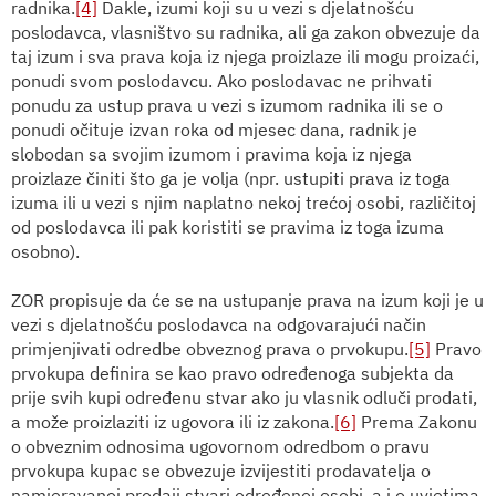
radnika.
[4]
Dakle, izumi koji su u vezi s djelatnošću
poslodavca, vlasništvo su radnika, ali ga zakon obvezuje da
taj izum i sva prava koja iz njega proizlaze ili mogu proizaći,
ponudi svom poslodavcu. Ako poslodavac ne prihvati
ponudu za ustup prava u vezi s izumom radnika ili se o
ponudi očituje izvan roka od mjesec dana, radnik je
slobodan sa svojim izumom i pravima koja iz njega
proizlaze činiti što ga je volja (npr. ustupiti prava iz toga
izuma ili u vezi s njim naplatno nekoj trećoj osobi, različitoj
od poslodavca ili pak koristiti se pravima iz toga izuma
osobno).
ZOR propisuje da će se
na ustupanje prava na izum koji je u
vezi s djelatnošću poslodavca na odgovarajući način
primjenjivati odredbe obveznog prava o prvokupu.
[5]
Pravo
prvokupa definira se kao
pravo određenoga subjekta da
prije svih kupi određenu stvar ako ju vlasnik odluči prodati,
a može proizlaziti iz ugovora ili iz zakona.
[6]
Prema
Zakonu
o obveznim odnosima
ugovornom odredbom o pravu
prvokupa kupac se obvezuje izvijestiti prodavatelja o
namjeravanoj prodaji stvari određenoj osobi, a i o uvjetima