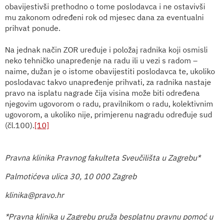
obavijestivši prethodno o tome poslodavca i ne ostavivši
mu zakonom određeni rok od mjesec dana za eventualni
prihvat ponude.
Na jednak način ZOR uređuje i položaj radnika koji osmisli
neko tehničko unapređenje na radu ili u vezi s radom –
naime, dužan je o istome obavijestiti poslodavca te, ukoliko
poslodavac takvo unapređenje prihvati, za radnika nastaje
pravo na isplatu nagrade čija visina može biti određena
njegovim ugovorom o radu, pravilnikom o radu, kolektivnim
ugovorom, a ukoliko nije, primjerenu nagradu određuje sud
(čl.100).
[10]
Pravna klinika Pravnog fakulteta Sveučilišta u Zagrebu*
Palmotićeva ulica 30, 10 000 Zagreb
klinika@pravo.hr
*Pravna klinika u Zagrebu pruža besplatnu pravnu pomoć u