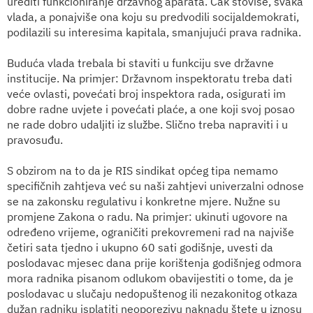
urediti funkcioniranje državnog aparata. Čak štoviše, svaka
vlada, a ponajviše ona koju su predvodili socijaldemokrati,
podilazili su interesima kapitala, smanjujući prava radnika.
Buduća vlada trebala bi staviti u funkciju sve državne
institucije. Na primjer: Državnom inspektoratu treba dati
veće ovlasti, povećati broj inspektora rada, osigurati im
dobre radne uvjete i povećati plaće, a one koji svoj posao
ne rade dobro udaljiti iz službe. Slično treba napraviti i u
pravosuđu.
S obzirom na to da je RIS sindikat općeg tipa nemamo
specifičnih zahtjeva već su naši zahtjevi univerzalni odnose
se na zakonsku regulativu i konkretne mjere. Nužne su
promjene Zakona o radu. Na primjer: ukinuti ugovore na
određeno vrijeme, ograničiti prekovremeni rad na najviše
četiri sata tjedno i ukupno 60 sati godišnje, uvesti da
poslodavac mjesec dana prije korištenja godišnjeg odmora
mora radnika pisanom odlukom obavijestiti o tome, da je
poslodavac u slučaju nedopuštenog ili nezakonitog otkaza
dužan radniku isplatiti neoporezivu naknadu štete u iznosu