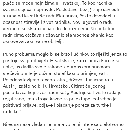
plaće su među najnižima u Hrvatskoj. To kod radnika
izaziva osjećaj nepravde. Poslodavci bez grižnje savjesti i
straha od kazni krše radnička prava, često dovodeći u
opasnost zdravlje i život radnika. Novi ugovori o radu
većinom se sklapaju na određeno vrijeme što mladim
radnicima otežava rješavanje stambenog pitanja kao
osnove za zasnivanje obitelji.
Puno problema moglo bi se brzo i učinkovito riješiti jer za to
postoje svi preduvjeti. Hrvatska je, kao članica Europske
unije, uskladila svoje zakone s europskom pravnom
stečevinom te je dužna istu efikasno primjenjivati.
Pojednostavljeno rečeno: ako „država“ funkcionira u
Austriji zašto ne bi i u Hrvatskoj. Citirat ću jednog
poslodavca koji izvozi radnike: „ Austrijsko tržište rada je
regulirano, ima stroge kazne za prijestupe, potrebno je
poštivati prijave, odjave i plaćanje poreza za tvrtke i
radnike“.
Nijedna naša vlada nije imala volje ni interesa djelotvorno