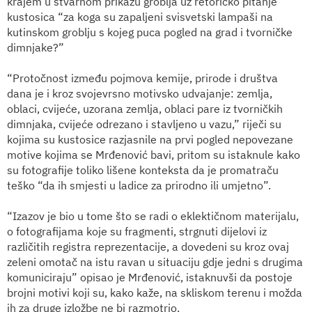
krajem u stvarnom prikazu groblja uz retoričko pitanje
kustosica “za koga su zapaljeni svisvetski lampaši na
kutinskom groblju s kojeg puca pogled na grad i tvorničke
dimnjake?”
“Protočnost između pojmova kemije, prirode i društva
dana je i kroz svojevrsno motivsko udvajanje: zemlja,
oblaci, cvijeće, uzorana zemlja, oblaci pare iz tvorničkih
dimnjaka, cvijeće odrezano i stavljeno u vazu,” riječi su
kojima su kustosice
razjasnile na prvi pogled nepovezane
motive kojima se Mrđenović bavi, pritom su istaknule kako
su fotografije toliko lišene konteksta da je promatraču
teško “da ih smjesti u ladice za prirodno ili umjetno”.
“Izazov je bio u tome što se radi o eklektičnom materijalu,
o fotografijama koje su fragmenti, strgnuti dijelovi iz
različitih registra reprezentacije, a dovedeni su kroz ovaj
zeleni omotač na istu ravan u situaciju gdje jedni s drugima
komuniciraju” opisao je Mrđenović, istaknuvši da postoje
brojni motivi koji su, kako kaže, na skliskom terenu i možda
ih za druge izložbe ne bi razmotrio.