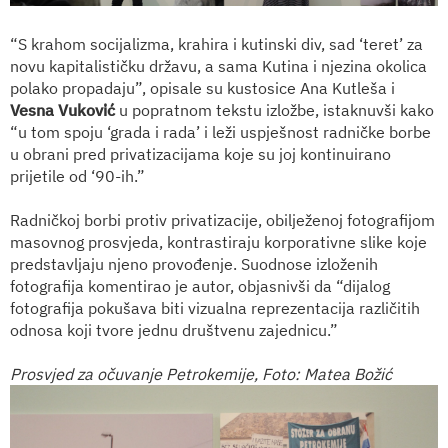
“S krahom socijalizma, krahira i kutinski div, sad ‘teret’ za
novu kapitalističku državu, a sama Kutina i njezina okolica
polako propadaju”, opisale su kustosice Ana Kutleša i
Vesna Vuković
u popratnom tekstu izložbe, istaknuvši kako
“u tom spoju ‘grada i rada’ i leži uspješnost radničke borbe
u obrani pred privatizacijama koje su joj kontinuirano
prijetile od ‘90-ih.”
Radničkoj borbi protiv privatizacije, obilježenoj fotografijom
masovnog prosvjeda, kontrastiraju korporativne slike koje
predstavljaju njeno provođenje. Suodnose izloženih
fotografija komentirao je autor, objasnivši da “dijalog
fotografija pokušava biti vizualna reprezentacija različitih
odnosa koji tvore jednu društvenu zajednicu.”
Prosvjed za očuvanje Petrokemije, Foto: Matea Božić