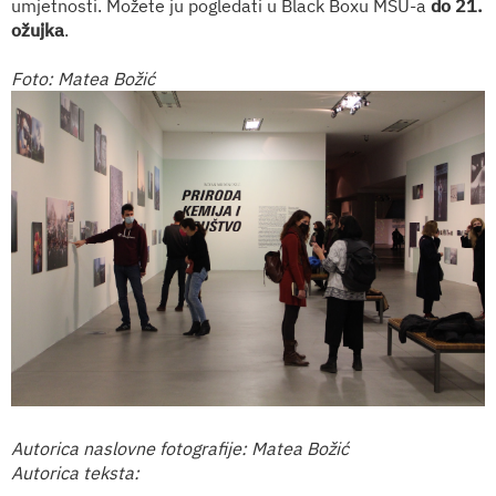
umjetnosti. Možete ju pogledati u Black Boxu MSU-a
do 21.
ožujka
.
Foto: Matea Božić
Autorica naslovne fotografije: Matea Božić
Autorica teksta: