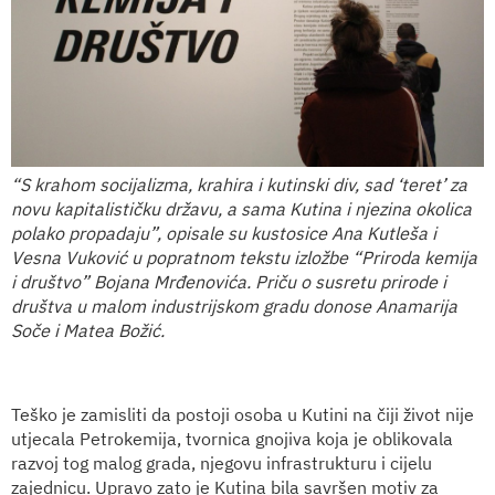
“S krahom socijalizma, krahira i kutinski div, sad ‘teret’ za
novu kapitalističku državu, a sama Kutina i njezina okolica
polako propadaju”, opisale su kustosice Ana Kutleša i
Vesna Vuković u popratnom tekstu izložbe “Priroda kemija
i društvo” Bojana Mrđenovića. Priču o susretu prirode i
društva u malom industrijskom gradu donose Anamarija
Soče i Matea Božić.
Teško je zamisliti da postoji osoba u Kutini na čiji život nije
utjecala Petrokemija, tvornica gnojiva koja je oblikovala
razvoj tog malog grada, njegovu infrastrukturu i cijelu
zajednicu. Upravo zato je Kutina bila savršen motiv za