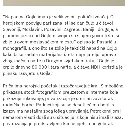
“Napad na Gojlo imao je velik vojni i politički značaj. O
herojskom podvigu partizana isti se dan čulo u čitavoj
Slavoniji, Moslavini, Posavini, Zagrebu, Baniji i drugdje, a
plameni jezici nad Gojlom svojim su sjajem govorili što se
zbilo u ovom moslavačkom mjestu” opisao je Pasarić u
monografiji, a ono što se zbilo je taktički napad na Gojlo
kako bi se zadala materijalna šteta neprijatelju, upravo
zbog značaja nafte u Drugom svjetskom ratu, “Gojlo je
crpilo dnevno 80.000 litara nafte, a čitava NDH koristila je
plinsku rasvjetu s Gojla.”
Priča ima herojski početak i razočaravajuć kraj. Simbolično
prikazana stock fotografijom preuzetom s interneta koja
prikazuje rukovanje, privatizacija je sterilan završetak
radničke borbe. Radnici koji su se desetljećima borili s
izazovima nastalim zbog lošeg upravljanja Petrokemijom i
nemarom vlasti došli su u situaciju iz koje nisu imali izlaza,
privatizacija je predstavljena kao uspjeh, a ne gubitak