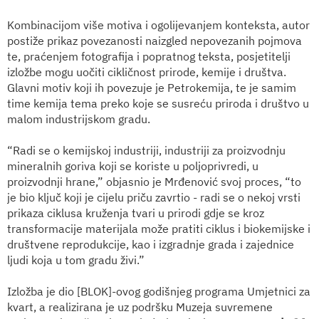
Kombinacijom više motiva i ogolijevanjem konteksta, autor
postiže prikaz povezanosti naizgled nepovezanih pojmova
te, praćenjem fotografija i popratnog teksta, posjetitelji
izložbe mogu uočiti cikličnost prirode, kemije i društva.
Glavni motiv koji ih povezuje je Petrokemija, te je samim
time kemija tema preko koje se susreću priroda i društvo u
malom industrijskom gradu.
“Radi se o kemijskoj industriji, industriji za proizvodnju
mineralnih goriva koji se koriste u poljoprivredi, u
proizvodnji hrane,” objasnio je Mrđenović svoj proces, “to
je bio ključ koji je cijelu priču zavrtio - radi se o nekoj vrsti
prikaza ciklusa kruženja tvari u prirodi gdje se kroz
transformacije materijala može pratiti ciklus i biokemijske i
društvene reprodukcije, kao i izgradnje grada i zajednice
ljudi koja u tom gradu živi.”
Izložba je dio [BLOK]-ovog godišnjeg programa Umjetnici za
kvart, a realizirana je uz podršku Muzeja suvremene