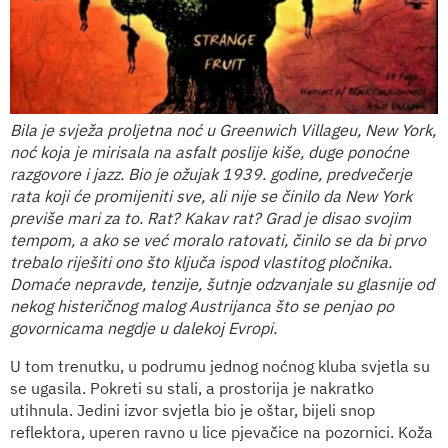
Bila je svježa proljetna noć u Greenwich Villageu, New York,
noć koja je mirisala na asfalt poslije kiše, duge ponoćne
razgovore i jazz. Bio je ožujak 1939. godine, predvečerje
rata koji će promijeniti sve, ali nije se činilo da New York
previše mari za to. Rat? Kakav rat? Grad je disao svojim
tempom, a ako se već moralo ratovati, činilo se da bi prvo
trebalo riješiti ono što ključa ispod vlastitog pločnika.
Domaće nepravde, tenzije, šutnje odzvanjale su glasnije od
nekog histeričnog malog Austrijanca što se penjao po
govornicama negdje u dalekoj Evropi.
U tom trenutku, u podrumu jednog noćnog kluba svjetla su
se ugasila. Pokreti su stali, a prostorija je nakratko
utihnula. Jedini izvor svjetla bio je oštar, bijeli snop
reflektora, uperen ravno u lice pjevačice na pozornici. Koža