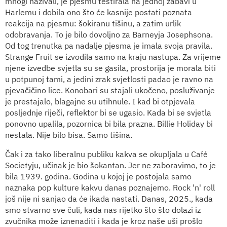
mnogi nazivali, je pjesmu testirala na jednoj zabavi u
Harlemu i dobila ono što će kasnije postati poznata
reakcija na pjesmu: šokiranu tišinu, a zatim urlik
odobravanja. To je bilo dovoljno za Barneyja Josephsona.
Od tog trenutka pa nadalje pjesma je imala svoja pravila.
Strange Fruit se izvodila samo na kraju nastupa. Za vrijeme
njene izvedbe svjetla su se gasila, prostorija je morala biti
u potpunoj tami, a jedini zrak svjetlosti padao je ravno na
pjevačičino lice. Konobari su stajali ukočeno, posluživanje
je prestajalo, blagajne su utihnule. I kad bi otpjevala
posljednje riječi, reflektor bi se ugasio. Kada bi se svjetla
ponovno upalila, pozornica bi bila prazna. Billie Holiday bi
nestala. Nije bilo bisa. Samo tišina.
Čak i za tako liberalnu publiku kakva se okupljala u Café
Societyju, učinak je bio šokantan. Jer ne zaboravimo, to je
bila 1939. godina. Godina u kojoj je postojala samo
naznaka pop kulture kakvu danas poznajemo. Rock 'n' roll
još nije ni sanjao da će ikada nastati. Danas, 2025., kada
smo stvarno sve čuli, kada nas rijetko što što dolazi iz
zvučnika može iznenaditi i kada je kroz naše uši prošlo