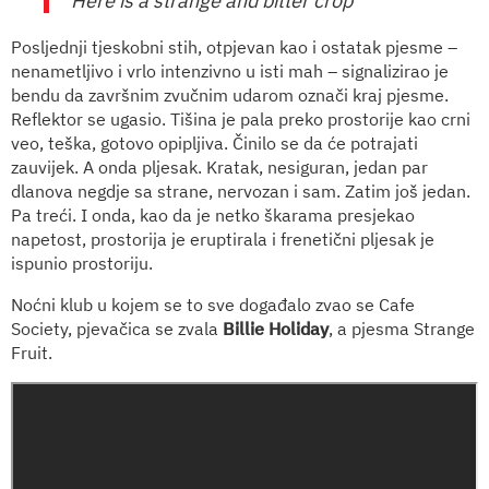
Here is a strange and bitter crop
Posljednji tjeskobni stih, otpjevan kao i ostatak pjesme –
nenametljivo i vrlo intenzivno u isti mah – signalizirao je
bendu da završnim zvučnim udarom označi kraj pjesme.
Reflektor se ugasio. Tišina je pala preko prostorije kao crni
veo, teška, gotovo opipljiva. Činilo se da će potrajati
zauvijek. A onda pljesak. Kratak, nesiguran, jedan par
dlanova negdje sa strane, nervozan i sam. Zatim još jedan.
Pa treći. I onda, kao da je netko škarama presjekao
napetost, prostorija je eruptirala i frenetični pljesak je
ispunio prostoriju.
Noćni klub u kojem se to sve događalo zvao se Cafe
Society, pjevačica se zvala
Billie Holiday
, a pjesma Strange
Fruit.