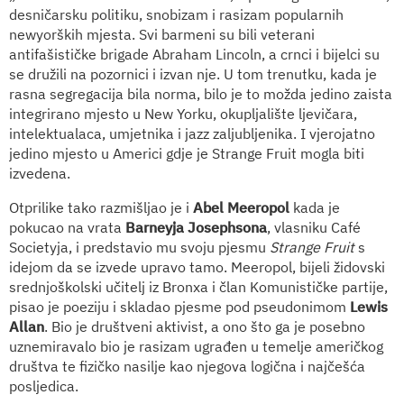
desničarsku politiku, snobizam i rasizam popularnih
newyorških mjesta. Svi barmeni su bili veterani
antifašističke brigade Abraham Lincoln, a crnci i bijelci su
se družili na pozornici i izvan nje. U tom trenutku, kada je
rasna segregacija bila norma, bilo je to možda jedino zaista
integrirano mjesto u New Yorku, okupljalište ljevičara,
intelektualaca, umjetnika i jazz zaljubljenika. I vjerojatno
jedino mjesto u Americi gdje je Strange Fruit mogla biti
izvedena.
Otprilike tako razmišljao je i
Abel Meeropol
kada je
pokucao na vrata
Barneyja Josephsona
, vlasniku Café
Societyja, i predstavio mu svoju pjesmu
Strange Fruit
s
idejom da se izvede upravo tamo. Meeropol, bijeli židovski
srednjoškolski učitelj iz Bronxa i član Komunističke partije,
pisao je poeziju i skladao pjesme pod pseudonimom
Lewis
Allan
. Bio je društveni aktivist, a ono što ga je posebno
uznemiravalo bio je rasizam ugrađen u temelje američkog
društva te fizičko nasilje kao njegova logična i najčešća
posljedica.