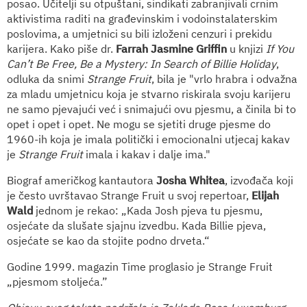
posao. Učitelji su otpuštani, sindikati zabranjivali crnim
aktivistima raditi na građevinskim i vodoinstalaterskim
poslovima, a umjetnici su bili izloženi cenzuri i prekidu
karijera. Kako piše dr.
Farrah Jasmine Griffin
u knjizi
If You
Can’t Be Free, Be a Mystery: In Search of Billie Holiday
,
odluka da snimi
Strange Fruit
, bila je "vrlo hrabra i odvažna
za mladu umjetnicu koja je stvarno riskirala svoju karijeru
ne samo pjevajući već i snimajući ovu pjesmu, a činila bi to
opet i opet i opet. Ne mogu se sjetiti druge pjesme do
1960-ih koja je imala politički i emocionalni utjecaj kakav
je
Strange Fruit
imala i kakav i dalje ima."
Biograf američkog kantautora
Josha Whitea
, izvođača koji
je često uvrštavao Strange Fruit u svoj repertoar,
Elijah
Wald
jednom je rekao: „Kada Josh pjeva tu pjesmu,
osjećate da slušate sjajnu izvedbu. Kada Billie pjeva,
osjećate se kao da stojite podno drveta.“
Godine 1999. magazin Time proglasio je Strange Fruit
„pjesmom stoljeća.”