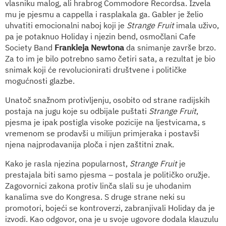
vlasniku malog, ali hrabrog Commodore Recordsa. Izvela
mu je pjesmu a cappella i rasplakala ga. Gabler je želio
uhvatiti emocionalni naboj koji je
Strange Fruit
imala uživo,
pa je potaknuo Holiday i njezin bend, osmočlani Cafe
Society Band
Frankieja Newtona
da snimanje završe brzo.
Za to im je bilo potrebno samo četiri sata, a rezultat je bio
snimak koji će revolucionirati društvene i političke
mogućnosti glazbe.
Unatoč snažnom protivljenju, osobito od strane radijskih
postaja na jugu koje su odbijale puštati
Strange Fruit
,
pjesma je ipak postigla visoke pozicije na ljestvicama, s
vremenom se prodavši u milijun primjeraka i postavši
njena najprodavanija ploča i njen zaštitni znak.
Kako je rasla njezina popularnost,
Strange Fruit
je
prestajala biti samo pjesma – postala je političko oružje.
Zagovornici zakona protiv linča slali su je uhodanim
kanalima sve do Kongresa. S druge strane neki su
promotori, bojeći se kontroverzi, zabranjivali Holiday da je
izvodi. Kao odgovor, ona je u svoje ugovore dodala klauzulu