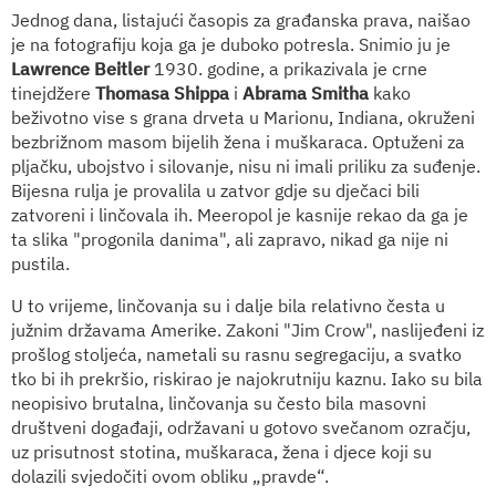
Jednog dana, listajući časopis za građanska prava, naišao
je na fotografiju koja ga je duboko potresla. Snimio ju je
Lawrence Beitler
1930. godine, a prikazivala je crne
tinejdžere
Thomasa Shippa
i
Abrama Smitha
kako
beživotno vise s grana drveta u Marionu, Indiana, okruženi
bezbrižnom masom bijelih žena i muškaraca. Optuženi za
pljačku, ubojstvo i silovanje, nisu ni imali priliku za suđenje.
Bijesna rulja je provalila u zatvor gdje su dječaci bili
zatvoreni i linčovala ih. Meeropol je kasnije rekao da ga je
ta slika "progonila danima", ali zapravo, nikad ga nije ni
pustila.
U to vrijeme, linčovanja su i dalje bila relativno česta u
južnim državama Amerike. Zakoni "Jim Crow", naslijeđeni iz
prošlog stoljeća, nametali su rasnu segregaciju, a svatko
tko bi ih prekršio, riskirao je najokrutniju kaznu. Iako su bila
neopisivo brutalna, linčovanja su često bila masovni
društveni događaji, održavani u gotovo svečanom ozračju,
uz prisutnost stotina, muškaraca, žena i djece koji su
dolazili svjedočiti ovom obliku „pravde“.