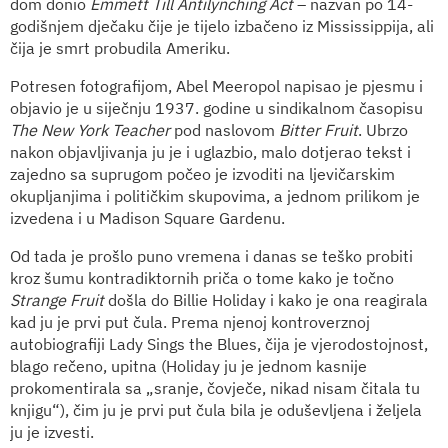
dom donio
Emmett Till Antilynching Act
– nazvan po 14-
godišnjem dječaku čije je tijelo izbačeno iz Mississippija, ali
čija je smrt probudila Ameriku.
Potresen fotografijom, Abel Meeropol napisao je pjesmu i
objavio je u siječnju 1937. godine u sindikalnom časopisu
The New York Teacher
pod naslovom
Bitter Fruit
. Ubrzo
nakon objavljivanja ju je i uglazbio, malo dotjerao tekst i
zajedno sa suprugom počeo je izvoditi na ljevičarskim
okupljanjima i političkim skupovima, a jednom prilikom je
izvedena i u Madison Square Gardenu.
Od tada je prošlo puno vremena i danas se teško probiti
kroz šumu kontradiktornih priča o tome kako je točno
Strange Fruit
došla do Billie Holiday i kako je ona reagirala
kad ju je prvi put čula. Prema njenoj kontroverznoj
autobiografiji Lady Sings the Blues, čija je vjerodostojnost,
blago rečeno, upitna (Holiday ju je jednom kasnije
prokomentirala sa „sranje, čovječe, nikad nisam čitala tu
knjigu“), čim ju je prvi put čula bila je oduševljena i željela
ju je izvesti.