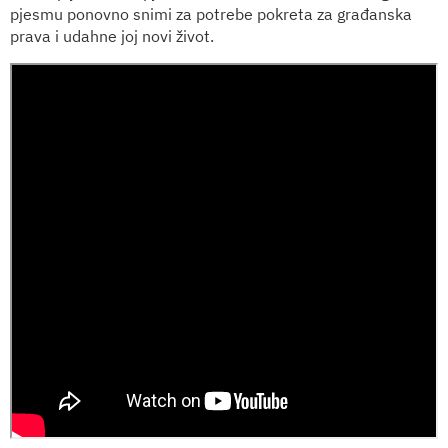
pjesmu ponovno snimi za potrebe pokreta za građanska
prava i udahne joj novi život.