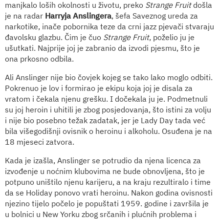
manjkalo loših okolnosti u životu, preko
Strange Fruit
došla
je na radar
Harryja Anslingera
, šefa Saveznog ureda za
narkotike, inače pobornika teze da crni jazz pjevači stvaraju
đavolsku glazbu. Čim je čuo
Strange Fruit
, poželio ju je
ušutkati. Najprije joj je zabranio da izvodi pjesmu, što je
ona prkosno odbila.
Ali Anslinger nije bio čovjek kojeg se tako lako moglo odbiti.
Pokrenuo je lov i formirao je ekipu koja joj je disala za
vratom i čekala njenu grešku. I dočekala ju je. Podmetnuli
su joj heroin i uhitili je zbog posjedovanja, što istini za volju
i nije bio posebno težak zadatak, jer je Lady Day tada već
bila višegodišnji ovisnik o heroinu i alkoholu. Osuđena je na
18 mjeseci zatvora.
Kada je izašla, Anslinger se potrudio da njena licenca za
izvođenje u noćnim klubovima ne bude obnovljena, što je
potpuno uništilo njenu karijeru, a na kraju rezultiralo i time
da se Holiday ponovo vrati heroinu. Nakon godina ovisnosti
njezino tijelo počelo je popuštati 1959. godine i završila je
u bolnici u New Yorku zbog srčanih i plućnih problema i