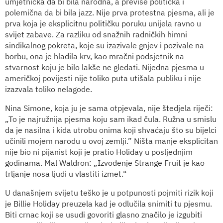
umjetnička da bi bila narodna, a previše politička i
polemična da bi bila jazz. Nije prva protestna pjesma, ali je
prva koja je eksplicitnu političku poruku unijela ravno u
svijet zabave. Za razliku od snažnih radničkih himni
sindikalnog pokreta, koje su izazivale gnjev i pozivale na
borbu, ona je hladila krv, kao mračni podsjetnik na
stvarnost koju je bilo lakše ne gledati. Nijedna pjesma u
američkoj povijesti nije toliko puta utišala publiku i nije
izazvala toliko nelagode.
Nina Simone, koja ju je sama otpjevala, nije štedjela riječi:
„To je najružnija pjesma koju sam ikad čula. Ružna u smislu
da je nasilna i kida utrobu onima koji shvaćaju što su bijelci
učinili mojem narodu u ovoj zemlji.” Ništa manje eksplicitan
nije bio ni pijanist koji je pratio Holiday u posljednjim
godinama. Mal Waldron: „Izvođenje Strange Fruit je kao
trljanje nosa ljudi u vlastiti izmet.“
U današnjem svijetu teško je u potpunosti pojmiti rizik koji
je Billie Holiday preuzela kad je odlučila snimiti tu pjesmu.
Biti crnac koji se usudi govoriti glasno značilo je izgubiti