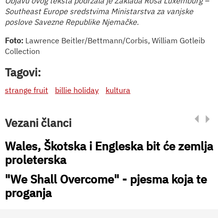
Objavu ovog teksta podržala je Zaklada Rosa Luxemburg –
Southeast Europe sredstvima Ministarstva za vanjske
poslove Savezne Republike Njemačke.
Foto:
Lawrence Beitler/Bettmann/Corbis, William Gotleib
Collection
Tagovi:
strange fruit
billie holiday
kultura
Vezani članci
Wales, Škotska i Engleska bit će zemlja
proleterska
"We Shall Overcome" - pjesma koja te
proganja