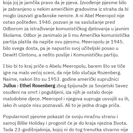
koja joj je jamčila pravo da je pjeva. Izvođenje pjesme bilo
je zabranjeno u nekim američkim gradovima iz straha da bi
moglo izazvati građanske nemire. A ni Abel Meeropol nije
ostao pošteđen. 1940. pozvan je na saslušanje pred
Odborom za istraživanje komunističkog djelovanja u javnim
školama. Odbor je zanimalo je li mu Američka komunistička
partija platila da napiše ovu pjesmu. Meeropolu je 1945.
bilo svega dosta, pa je napustio svoj učiteljski posao u
Dewitt Clintonu, a nešto poslije i Komunističku partiju.
I bio bi to kraj priče o Abelu Meeropolu, barem što se tiče
igre na malo većoj sceni, da nije bilo slučaja Rozenberg.
Naime, nakon što su 1953. godine američki supružnici
Julius
i
Ethel Rosenberg
zbog špijunaže za Sovjetski Savez
osuđeni na smrt i pogubljeni, iza njih je ostalo dvoje
malodobne djece. Meeropol i njegova supruga usvojili su ih,
iako ih uopće nisu poznavali. Ali to je jedna druga priča.
Popularnost pjesme pokazat će svoju mračnu stranu i
samoj Billie Holiday i progonit će je do kraja njezina života.
Tada 23-godišnjakinja, kojoj ni do tog trenutka stvarno nije