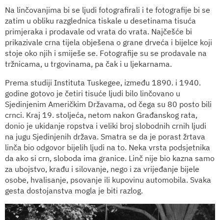
Na linčovanjima bi se ljudi fotografirali i te fotografije bi se
zatim u obliku razglednica tiskale u desetinama tisuća
primjeraka i prodavale od vrata do vrata. Najčešće bi
prikazivale crna tijela obješena o grane drveća i bijelce koji
stoje oko njih i smiješe se. Fotografije su se prodavale na
tržnicama, u trgovinama, pa čak i u ljekarnama.
Prema studiji Instituta Tuskegee, između 1890. i 1940.
godine gotovo je četiri tisuće ljudi bilo linčovano u
Sjedinjenim Američkim Državama, od čega su 80 posto bili
crnci. Kraj 19. stoljeća, netom nakon Građanskog rata,
donio je ukidanje ropstva i veliki broj slobodnih crnih ljudi
na jugu Sjedinjenih država. Smatra se da je porast žrtava
linča bio odgovor bijelih ljudi na to. Neka vrsta podsjetnika
da ako si crn, sloboda ima granice. Linč nije bio kazna samo
za ubojstvo, krađu i silovanje, nego i za vrijeđanje bijele
osobe, hvalisanje, psovanje ili kupovinu automobila. Svaka
gesta dostojanstva mogla je biti razlog.