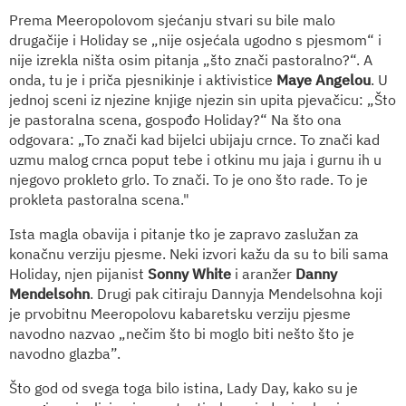
Prema Meeropolovom sjećanju stvari su bile malo
drugačije i Holiday se „nije osjećala ugodno s pjesmom“ i
nije izrekla ništa osim pitanja „što znači pastoralno?“. A
onda, tu je i priča pjesnikinje i aktivistice
Maye Angelou
. U
jednoj sceni iz njezine knjige njezin sin upita pjevačicu: „Što
je pastoralna scena, gospođo Holiday?“ Na što ona
odgovara: „To znači kad bijelci ubijaju crnce. To znači kad
uzmu malog crnca poput tebe i otkinu mu jaja i gurnu ih u
njegovo prokleto grlo. To znači. To je ono što rade. To je
prokleta pastoralna scena."
Ista magla obavija i pitanje tko je zapravo zaslužan za
konačnu verziju pjesme. Neki izvori kažu da su to bili sama
Holiday, njen pijanist
Sonny White
i aranžer
Danny
Mendelsohn
. Drugi pak citiraju Dannyja Mendelsohna koji
je prvobitnu Meeropolovu kabaretsku verziju pjesme
navodno nazvao „nečim što bi moglo biti nešto što je
navodno glazba”.
Što god od svega toga bilo istina, Lady Day, kako su je