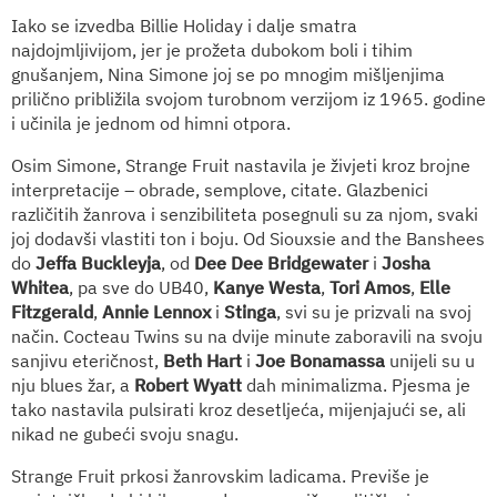
Iako se izvedba Billie Holiday i dalje smatra
najdojmljivijom, jer je prožeta dubokom boli i tihim
gnušanjem, Nina Simone joj se po mnogim mišljenjima
prilično približila svojom turobnom verzijom iz 1965. godine
i učinila je jednom od himni otpora.
Osim Simone, Strange Fruit nastavila je živjeti kroz brojne
interpretacije – obrade, semplove, citate. Glazbenici
različitih žanrova i senzibiliteta posegnuli su za njom, svaki
joj dodavši vlastiti ton i boju. Od Siouxsie and the Banshees
do
Jeffa Buckleyja
, od
Dee Dee Bridgewater
i
Josha
Whitea
, pa sve do UB40,
Kanye Westa
,
Tori Amos
,
Elle
Fitzgerald
,
Annie Lennox
i
Stinga
, svi su je prizvali na svoj
način. Cocteau Twins su na dvije minute zaboravili na svoju
sanjivu eteričnost,
Beth Hart
i
Joe Bonamassa
unijeli su u
nju blues žar, a
Robert Wyatt
dah minimalizma. Pjesma je
tako nastavila pulsirati kroz desetljeća, mijenjajući se, ali
nikad ne gubeći svoju snagu.
Strange Fruit prkosi žanrovskim ladicama. Previše je