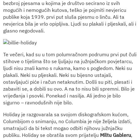
bezbroj pjesama u kojima je društvo secirano iz svih
mogućih i nemogućih kutova, teško je pojmiti nevjericu
publike koja 1939. prvi put sluša pjesmu o linču. Ali ta
nevjerica bila je vrlo opipljiva. Ljudi su plakali i pljeskali, ali i
glasno negodovali.
Te večeri, kad su u tom polumračnom podrumu prvi put čuli
stihove o tijelima što se ljuljaju na južnjačkom povjetarcu,
ljudi nisu znali kamo s rukama, kamo s pogledom. Neki su
plakali. Neki su pljeskali. Neki su bijesno ustajali,
ostavljajući piće i račun netaknutim. Došli su piti, plesati i
zabaviti se, a dobili su ovo. A na to nisu bili spremni. Bilo je
vrijeđanja i psovki. Ponekad i nasilja. Ali jedno je bilo
sigurno – ravnodušnih nije bilo.
Holiday je razgovarala sa svojom diskografskom kućom,
Columbijom o snimanju, no Columbia je nije željela izdati,
smatrajući da bi tekst mogao odbiti njihovu južnjačku
publiku. Holiday se obratila svom prijatelju
Miltu Gableru
,