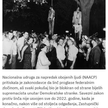
Nacionalna udruga za napredak obojenih ljudi (NAACP)
pritiskala je zakonodavce da linč proglase federalnim
zločinom, ali svaki pokušaj bio je blokiran od strane bijelih
supremacista unutar Demokratske stranke. Savezni zakon
protiv linča nije usvojen sve do 2022. godine, kada je
konačno, nakon više od stoljeća odgađanja, Zastupnički