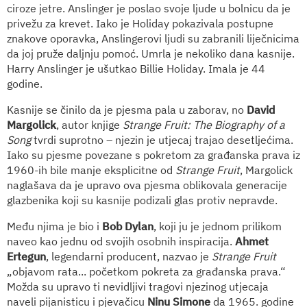
ciroze jetre. Anslinger je poslao svoje ljude u bolnicu da je
privežu za krevet. Iako je Holiday pokazivala postupne
znakove oporavka, Anslingerovi ljudi su zabranili liječnicima
da joj pruže daljnju pomoć. Umrla je nekoliko dana kasnije.
Harry Anslinger je ušutkao Billie Holiday. Imala je 44
godine.
Kasnije se činilo da je pjesma pala u zaborav, no
David
Margolick
, autor knjige
Strange Fruit: The Biography of a
Song
tvrdi suprotno – njezin je utjecaj trajao desetljećima.
Iako su pjesme povezane s pokretom za građanska prava iz
1960-ih bile manje eksplicitne od
Strange Fruit
, Margolick
naglašava da je upravo ova pjesma oblikovala generacije
glazbenika koji su kasnije podizali glas protiv nepravde.
Među njima je bio i
Bob Dylan
, koji ju je jednom prilikom
naveo kao jednu od svojih osobnih inspiracija.
Ahmet
Ertegun
, legendarni producent, nazvao je
Strange Fruit
„objavom rata... početkom pokreta za građanska prava.“
Možda su upravo ti nevidljivi tragovi njezinog utjecaja
naveli pijanisticu i pjevačicu
Ninu Simone
da 1965. godine