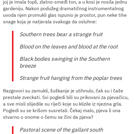
joj je imala topli, zlatno-smeđi ton, a u kosi je nosila jednu
gardeniju. Nakon podužeg dramatičnog instrumentalnog
uvoda njen promukli glas ispunio je prostor, pun neke tihe
snage koja je natjerala svakoga da osluhne:
Southern trees bear a strange fruit
Blood on the leaves and blood at the root
Black bodies swinging in the Southern
breeze
Strange fruit hanging from the poplar trees
Razgovori su zamukli, šuškanje je utihnulo, čak su i čaše
prestale zveckati. Svi pogledi bili su prikovani za pjevačicu,
a sve misli slijedile su riječi koje su klizile iz njezina grla.
Pogledi su se krišom susretali. Čekaj malo, pjeva li ona
stvarno o onome o čemu se čini da pjeva?
Pastoral scene of the gallant south