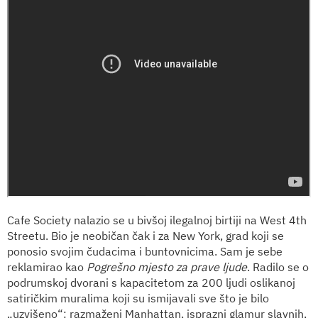
Cafe Society nalazio se u bivšoj ilegalnoj birtiji na West 4th
Streetu. Bio je neobičan čak i za New York, grad koji se
ponosio svojim čudacima i buntovnicima. Sam je sebe
reklamirao kao
Pogrešno mjesto za prave ljude
. Radilo se o
podrumskoj dvorani s kapacitetom za 200 ljudi oslikanoj
satiričkim muralima koji su ismijavali sve što je bilo
„uzvišeno“: razmaženi Manhattan, isprazni glamur slavnih,