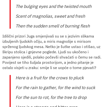
The bulging eyes and the twisted mouth
Scent of magnolias, sweet and fresh
Then the sudden smell of burning flesh
Idilični prizori Juga smjenjivali su se s jezivim slikama
izbuljenih ljudskih očiju, a miris magnolije s mirisom
sprženog ljudskog mesa. Netko je šutke ustao i otišao, uz
škripu stolica i gnjevne poglede. Ljudi su ukočeno i
zapanjeno sjedili, polako počevši shvaćati o čemu se radi.
Povijest se tiho šuljala prostorijom, a jedno pitanje je
ostalo visjeti u zraku: smije li se uopće o tome pjevati?
Here is a fruit for the crows to pluck
For the rain to gather, for the wind to suck
For the sun to rot, for the tree to drop