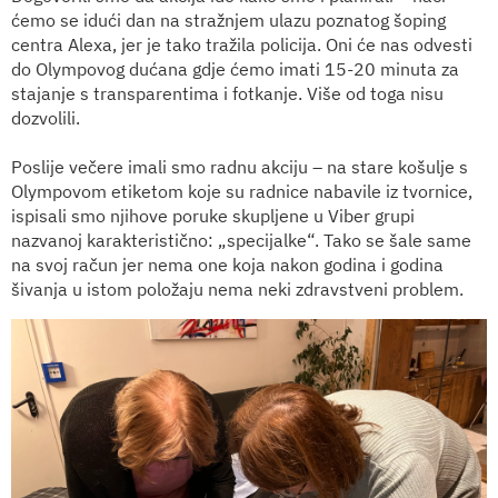
ćemo se idući dan na stražnjem ulazu poznatog šoping
centra Alexa, jer je tako tražila policija. Oni će nas odvesti
do Olympovog dućana gdje ćemo imati 15-20 minuta za
stajanje s transparentima i fotkanje. Više od toga nisu
dozvolili.
Poslije večere imali smo radnu akciju – na stare košulje s
Olympovom etiketom koje su radnice nabavile iz tvornice,
ispisali smo njihove poruke skupljene u Viber grupi
nazvanoj karakteristično: „specijalke“. Tako se šale same
na svoj račun jer nema one koja nakon godina i godina
šivanja u istom položaju nema neki zdravstveni problem.