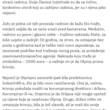
strani radnica. Dvije članice inzistirale su da se točno,
konkretno utvrdi koji su zahtjevi radnica, jer su i njima jako
nejasni.
Zato je jedna od njih prozvala radnice da kažu što traže,
misleći valjda da se neće snaći pred kamerama. Međutim,
radnice su jasno i glasno rekle – tražimo naknadu štete, za
loše uvjete u zadnjih 30 godina, za stres, za ostajanje bez
posla u godinama kad je teško naći novo zaposlenje, za
izostanak podrške kod traženja novog posla, za prolaženje
osamnaestomjesečne agonije. Naknada koju traže je
simbolična – 1000 eura – a važnije im je da Olymp prizna
krivnju.
Najveći je Olympov saveznik ipak bila predstavnica
IndustriAll-a, što je bilo novo razočaranje. Ona je, naime,
krivnju pokušala svaliti na korumpiranog direktora i državu.
Korumpiran ili ne, činjenica je da Orljava nije mogla opstati
uz cijene koje je uvjetovao Olymp. Drugo, državi nitko ne
umanjuje krivnju, bila je loš vlasnik, ali je mali dio svoje
odgovornosti ispunila kad je isplatila otpremnine. Jasno da