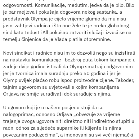
odgovornosti. Komunikacije, međutim, jedva da je bilo. Bilo
je par mejlova i pokušaja dogovora nekog sastanka, a
predstavnik Olympa je cijelo vrijeme glumio da mu nisu
jasni zahtjevi radnica i što one žele te je preko globalnog
sindikata IndustriAll pokušao zatvoriti slučaj i izvući se na
temelju činjenice da je Vlada platila otpremnine.
Novi sindikat i radnice nisu im to dozvolili nego su inzistirali
na nastavku komunikacije i bezbroj puta tokom kampanje u
zadnje dvije godine isticali da Olymp smatraju odgovornim
jer je tvornica imala suradnju preko 50 godina i jer je
Olymp uvijek plaćao robu ispod proizvodne cijene. Također,
tajnim ugovorom su uvjetovali s kojim kompanijama
Orljava ne smije surađivati dok surađuje s njima.
U ugovoru koji je u našem posjedu stoji da se
nalogoprimac, odnosno Orljava „obvezuje za vrijeme
trajanja ovoga ugovora niti direktno niti indirektno stupiti u
radni odnos za sljedeće suparnike ili klijente i s njima
povezanim poduzećima“, a imenovani su svi veći njemački