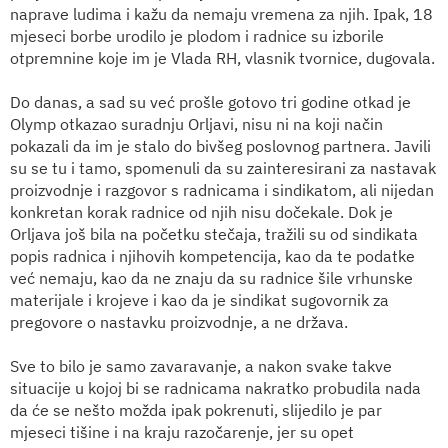
naprave ludima i kažu da nemaju vremena za njih. Ipak, 18
mjeseci borbe urodilo je plodom i radnice su izborile
otpremnine koje im je Vlada RH, vlasnik tvornice, dugovala.
Do danas, a sad su već prošle gotovo tri godine otkad je
Olymp otkazao suradnju Orljavi, nisu ni na koji način
pokazali da im je stalo do bivšeg poslovnog partnera. Javili
su se tu i tamo, spomenuli da su zainteresirani za nastavak
proizvodnje i razgovor s radnicama i sindikatom, ali nijedan
konkretan korak radnice od njih nisu dočekale. Dok je
Orljava još bila na početku stečaja, tražili su od sindikata
popis radnica i njihovih kompetencija, kao da te podatke
već nemaju, kao da ne znaju da su radnice šile vrhunske
materijale i krojeve i kao da je sindikat sugovornik za
pregovore o nastavku proizvodnje, a ne država.
Sve to bilo je samo zavaravanje, a nakon svake takve
situacije u kojoj bi se radnicama nakratko probudila nada
da će se nešto možda ipak pokrenuti, slijedilo je par
mjeseci tišine i na kraju razočarenje, jer su opet