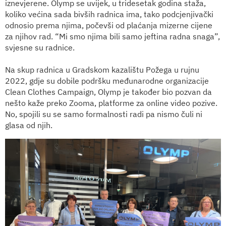
iznevjerene. Olymp se uvijek, u tridesetak godina staža,
koliko većina sada bivših radnica ima, tako podcjenjivački
odnosio prema njima, počevši od plaćanja mizerne cijene
za njihov rad. “Mi smo njima bili samo jeftina radna snaga”,
svjesne su radnice.
Na skup radnica u Gradskom kazalištu Požega u rujnu
2022, gdje su dobile podršku međunarodne organizacije
Clean Clothes Campaign, Olymp je također bio pozvan da
nešto kaže preko Zooma, platforme za online video pozive.
No, spojili su se samo formalnosti radi pa nismo čuli ni
glasa od njih.