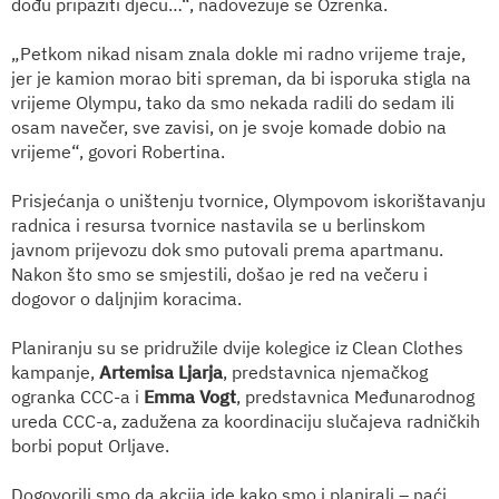
dođu pripaziti djecu…“, nadovezuje se Ozrenka.
„Petkom nikad nisam znala dokle mi radno vrijeme traje,
jer je kamion morao biti spreman, da bi isporuka stigla na
vrijeme Olympu, tako da smo nekada radili do sedam ili
osam navečer, sve zavisi, on je svoje komade dobio na
vrijeme“, govori Robertina.
Prisjećanja o uništenju tvornice, Olympovom iskorištavanju
radnica i resursa tvornice nastavila se u berlinskom
javnom prijevozu dok smo putovali prema apartmanu.
Nakon što smo se smjestili, došao je red na večeru i
dogovor o daljnjim koracima.
Planiranju su se pridružile dvije kolegice iz Clean Clothes
kampanje,
Artemisa Ljarja
, predstavnica njemačkog
ogranka CCC-a i
Emma Vogt
, predstavnica Međunarodnog
ureda CCC-a, zadužena za koordinaciju slučajeva radničkih
borbi poput Orljave.
Dogovorili smo da akcija ide kako smo i planirali – naći