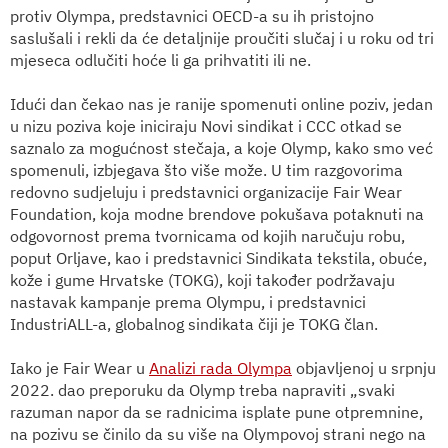
protiv Olympa, predstavnici OECD-a su ih pristojno
saslušali i rekli da će detaljnije proučiti slučaj i u roku od tri
mjeseca odlučiti hoće li ga prihvatiti ili ne.
Idući dan čekao nas je ranije spomenuti online poziv, jedan
u nizu poziva koje iniciraju Novi sindikat i CCC otkad se
saznalo za mogućnost stečaja, a koje Olymp, kako smo već
spomenuli, izbjegava što više može. U tim razgovorima
redovno sudjeluju i predstavnici organizacije Fair Wear
Foundation, koja modne brendove pokušava potaknuti na
odgovornost prema tvornicama od kojih naručuju robu,
poput Orljave, kao i predstavnici Sindikata tekstila, obuće,
kože i gume Hrvatske (TOKG), koji također podržavaju
nastavak kampanje prema Olympu, i predstavnici
IndustriALL-a, globalnog sindikata čiji je TOKG član.
Iako je Fair Wear u
Analizi rada Olympa
objavljenoj u srpnju
2022. dao preporuku da Olymp treba napraviti „svaki
razuman napor da se radnicima isplate pune otpremnine,
na pozivu se činilo da su više na Olympovoj strani nego na