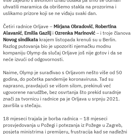
uhvatili maramica da obrišemo stakla na prozorima i
uslikamo prizore koji se ne viđaju svaki dan.
Četiri radnice Orljave –
Mirjana Obradović
,
Robertina
Alavanić
,
Emilia Gazilj
i
Ozrenka Marinović
– i troje članova
Novog sindikata
krajem listopada krenuli su u Berlin.
Razlog putovanja bio je upozoriti njemačku modnu
kompaniju Olymp
da slučaj Orljave još nije gotov i da se
neće izvući od odgovornosti.
Naime, Olymp je surađivao s Orljavom nešto više od 50
godina, do početka pandemije koronavirusa. Tad su
naprasno, pravdajući se višom silom, prekinuli već
ugovorene narudžbe, bez osvrtanja što prekid suradnje
znači za tvornicu i radnice pa je Orljava u srpnju 2021.
završila u stečaju.
18 mjeseci trajala je borba radnica – 18 mjeseci
prosvjedovanja u Požegi i potezanja iz Požege u Zagreb,
posjeta ministrima i premijeru, frustracija kad se nadležni