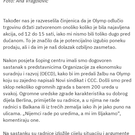
Foto: Ana Vragolović
Također nas je razveselila činjenica da je Olymp odlučio
trgovinu držati zatvorenom onoliko koliko je bila najavljena
akcija, od 12 do 15 sati, iako mi nismo bili toliko dugo pred
dućanom. To je značilo da je potencijalno izgubio poneku
prodaju, ali i da im je naš dolazak ozbiljno zasmetao.
Nakon posjeta šoping centru imali smo dogovoren
sastanak s predstavnicima Organizacije za ekonomsku
suradnju i razvoj (OECD), kako bi im predali žalbu na Olymp
koju su zajedno napisali Novi sindikat i CCC. Došli smo pred
sklop nekoliko ogromnih zgrada s barem 200 ureda u
svakoj. Ogromne uredske zgrade karakteristika su dobrog
dijela Berlina, primijetile su radnice, a u njima ne rade
radnici s Balkana ili iz trećih zemalja iako ih je jako puno na
ulicama. „Nijemci rade po uredima, a mi im šljakamo“,
komentiraju one.
Na sastanku su radnice izložile cijelu situaciju i argumente