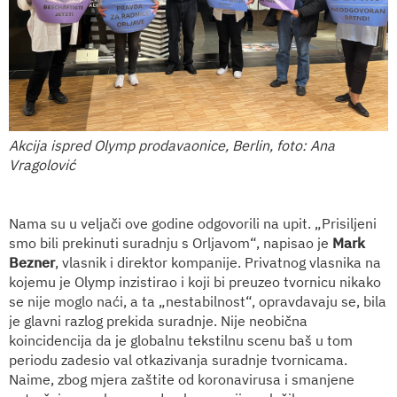
Akcija ispred Olymp prodavaonice, Berlin, foto: Ana
Vragolović
Nama su u veljači ove godine odgovorili na upit. „Prisiljeni
smo bili prekinuti suradnju s Orljavom“, napisao je
Mark
Bezner
, vlasnik i direktor kompanije. Privatnog vlasnika na
kojemu je Olymp inzistirao i koji bi preuzeo tvornicu nikako
se nije moglo naći, a ta „nestabilnost“, opravdavaju se, bila
je glavni razlog prekida suradnje. Nije neobična
koincidencija da je globalnu tekstilnu scenu baš u tom
periodu zadesio val otkazivanja suradnje tvornicama.
Naime, zbog mjera zaštite od koronavirusa i smanjene