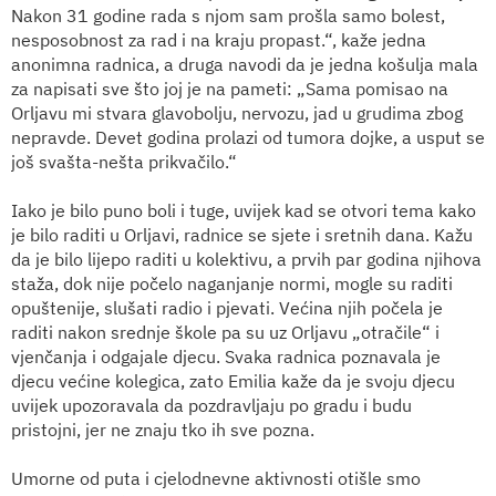
Nakon 31 godine rada s njom sam prošla samo bolest,
nesposobnost za rad i na kraju propast.“, kaže jedna
anonimna radnica, a druga navodi da je jedna košulja mala
za napisati sve što joj je na pameti: „Sama pomisao na
Orljavu mi stvara glavobolju, nervozu, jad u grudima zbog
nepravde. Devet godina prolazi od tumora dojke, a usput se
još svašta-nešta prikvačilo.“
Iako je bilo puno boli i tuge, uvijek kad se otvori tema kako
je bilo raditi u Orljavi, radnice se sjete i sretnih dana. Kažu
da je bilo lijepo raditi u kolektivu, a prvih par godina njihova
staža, dok nije počelo naganjanje normi, mogle su raditi
opuštenije, slušati radio i pjevati. Većina njih počela je
raditi nakon srednje škole pa su uz Orljavu „otračile“ i
vjenčanja i odgajale djecu. Svaka radnica poznavala je
djecu većine kolegica, zato Emilia kaže da je svoju djecu
uvijek upozoravala da pozdravljaju po gradu i budu
pristojni, jer ne znaju tko ih sve pozna.
Umorne od puta i cjelodnevne aktivnosti otišle smo