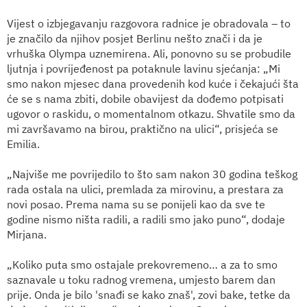
Vijest o izbjegavanju razgovora radnice je obradovala – to
je značilo da njihov posjet Berlinu nešto znači i da je
vrhuška Olympa uznemirena. Ali, ponovno su se probudile
ljutnja i povrijeđenost pa potaknule lavinu sjećanja: „Mi
smo nakon mjesec dana provedenih kod kuće i čekajući šta
će se s nama zbiti, dobile obavijest da dođemo potpisati
ugovor o raskidu, o momentalnom otkazu. Shvatile smo da
mi završavamo na birou, praktično na ulici“, prisjeća se
Emilia.
„Najviše me povrijedilo to što sam nakon 30 godina teškog
rada ostala na ulici, premlada za mirovinu, a prestara za
novi posao. Prema nama su se ponijeli kao da sve te
godine nismo ništa radili, a radili smo jako puno“, dodaje
Mirjana.
„Koliko puta smo ostajale prekovremeno… a za to smo
saznavale u toku radnog vremena, umjesto barem dan
prije. Onda je bilo 'snađi se kako znaš', zovi bake, tetke da