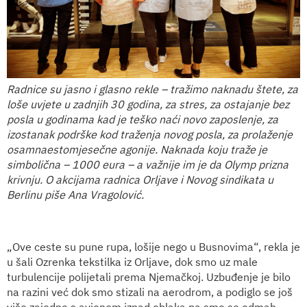
Radnice su jasno i glasno rekle – tražimo naknadu štete, za
loše uvjete u zadnjih 30 godina, za stres, za ostajanje bez
posla u godinama kad je teško naći novo zaposlenje, za
izostanak podrške kod traženja novog posla, za prolaženje
osamnaestomjesečne agonije. Naknada koju traže je
simbolična – 1000 eura – a važnije im je da Olymp prizna
krivnju. O akcijama radnica Orljave i Novog sindikata u
Berlinu piše Ana Vragolović.
„Ove ceste su pune rupa, lošije nego u Busnovima“, rekla je
u šali Ozrenka tekstilka iz Orljave, dok smo uz male
turbulencije polijetali prema Njemačkoj. Uzbuđenje je bilo
na razini već dok smo stizali na aerodrom, a podiglo se još
više zajedno s avionom iznad oblaka pa smo se odmah