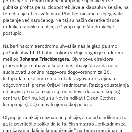
potražnje za robom modne kompanije uplašile su se
gubitka profita pa su zloupotrebljavale klauzulu više sile, na
temelju nje otkazivale narudžbe tvornicama i izbjegavale
plaćanje već naručenog. Na taj su način desetke tisuća
radnika ostavile na ulici, a Olymp nije ništa drugačije
postupio.
Na berlinskom aerodromu uhvatila nas je glad pa smo
požurili uhvatiti U-bahn. Tokom vožnje stigao je nadureni
mejl od
Johanna Trischbergera,
Olympova direktora
proizvodnje i nabave u kojem nas obavještava da neće
sudjelovati u online razgovoru dogovorenom za 26.
listopada na kojemu smo trebali razgovarati s njima o
odgovornosti prema Orljavi i radnicama. Razlog odustajanja
od poziva je naša akcija ispred njihova dućana u šoping
centru u Berlinu, koju su Novi sindikat i Clean Clothes
kampanja (CCC) najavili njemačkoj policiji.
Olymp je za akciju saznao od policije, a ne od sindikata i to
ga je povrijedilo toliko da je taj čin smatrao „prikladnim za
narušavanje daljnje komunikacije“ na temu preuzimanja