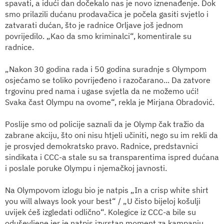
spavati, a idući dan dočekalo nas je novo iznenađenje. Dok
smo prilazili dućanu prodavačica je počela gasiti svjetlo i
zatvarati dućan, što je radnice Orljave još jednom
povrijedilo. „Kao da smo kriminalci“, komentirale su
radnice.
„Nakon 30 godina rada i 50 godina suradnje s Olympom
osjećamo se toliko povrijeđeno i razočarano... Da zatvore
trgovinu pred nama i ugase svjetla da ne možemo ući!
Svaka čast Olympu na ovome“, rekla je Mirjana Obradović.
Poslije smo od policije saznali da je Olymp čak tražio da
zabrane akciju, što oni nisu htjeli učiniti, nego su im rekli da
je prosvjed demokratsko pravo. Radnice, predstavnici
sindikata i CCC-a stale su sa transparentima ispred dućana
i poslale poruke Olympu i njemačkoj javnosti.
Na Olympovom izlogu bio je natpis „In a crisp white shirt
you will always look your best“ / „U čisto bijeloj košulji
uvijek ćeš izgledati odlično“. Kolegice iz CCC-a bile su
oduševljene jer je natpis izvrstan moment za kampanju,