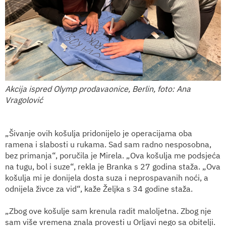
Akcija ispred Olymp prodavaonice, Berlin, foto: Ana
Vragolović
„Šivanje ovih košulja pridonijelo je operacijama oba
ramena i slabosti u rukama. Sad sam radno nesposobna,
bez primanja“, poručila je Mirela. „Ova košulja me podsjeća
na tugu, bol i suze“, rekla je Branka s 27 godina staža. „Ova
košulja mi je donijela dosta suza i neprospavanih noći, a
odnijela živce za vid“, kaže Željka s 34 godine staža.
„Zbog ove košulje sam krenula radit maloljetna. Zbog nje
sam više vremena znala provesti u Orljavi nego sa obitelji.