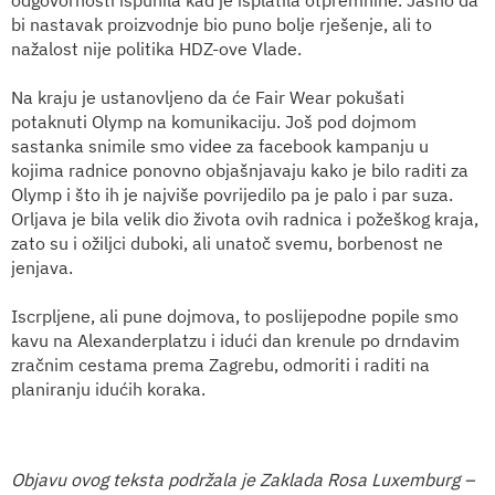
bi nastavak proizvodnje bio puno bolje rješenje, ali to
nažalost nije politika HDZ-ove Vlade.
Na kraju je ustanovljeno da će Fair Wear pokušati
potaknuti Olymp na komunikaciju. Još pod dojmom
sastanka snimile smo videe za facebook kampanju u
kojima radnice ponovno objašnjavaju kako je bilo raditi za
Olymp i što ih je najviše povrijedilo pa je palo i par suza.
Orljava je bila velik dio života ovih radnica i požeškog kraja,
zato su i ožiljci duboki, ali unatoč svemu, borbenost ne
jenjava.
Iscrpljene, ali pune dojmova, to poslijepodne popile smo
kavu na Alexanderplatzu i idući dan krenule po drndavim
zračnim cestama prema Zagrebu, odmoriti i raditi na
planiranju idućih koraka.
Objavu ovog teksta podržala je Zaklada Rosa Luxemburg –