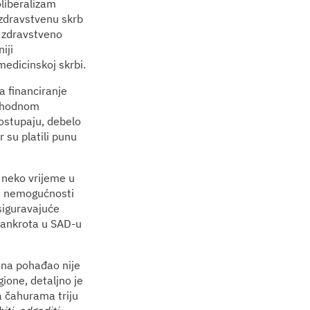
oliberalizam
 zdravstvenu skrb
i zdravstveno
iji
medicinskoj skrbi.
a financiranje
ethodnom
postupaju, debelo
r su platili punu
e neko vrijeme u
 od nemogućnosti
siguravajuće
 bankrota u SAD-u
ana pohađao nije
gione, detaljno je
a čahurama triju