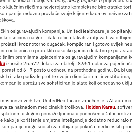
nih na lokaciji ubojstva:
deny, delay, depose
. U prijevodu:
odb
e o ključnim riječima nevjerojatno kompleksne birokratske tort
kompanije redovno provlače svoje klijente kada ovi naivno zat
oškova.
čkih osiguravajućih kompanija, UnitedHealthcare je po pitanju
m korisnicima najgori - čak trećina takvih zahtjeva biva odbije
i prolaziti kroz notorno dugačak, kompliciran i gotovo uvijek n
anih odbijenica u proteklih nekoliko godina dodatno je porastao
godišnjim premijama uplaćenima osiguravajućim kompanijama k
eku
iznosile 25.572 dolara za obitelj i 8.951 dolar za pojedinač
a porast od 6 i 7 posto u odnosu na prethodnu godinu. Da bi usp
skrb i tako podizale profite svojim dioničarima i investitorima
kompanije uprežu sve sofisticiranije alate koji odnedavno uklj
ompsonova vodstva, UnitedHealthcare započeo je s AI automa
tjeva za naknadom medicinskih troškova.
Holden Karau
, softve
splatnom uslugom pomaže ljudima u podnošenju žalbi protiv o
e kako je korištenje umjetne inteligencije dodatno reduciralo 
e kompanije mogu snositi za odbijanje pokrića medicinskih pr