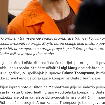
fski problem tramvaja ide ovako: promatrate tramvaj koji juri 
oba svezanih za prugu. Stojite pored poluge koju možete povu
aj će biti preusmjeren na drugu prugu i spasit ćete petero sret
akođer leži zavezana jedna osoba.
ije: ne učiniti ništa, što znači da će umrijeti petero ljudi, ili po
biti jednu osobu. Što ćete učiniti?
Luigi Mangione
odabrao je 
2024. godine, 26-godišnjak je upucao
Briana Thompsona
, izvr
čke zdravstveno osiguravajuće kompanije UnitedHealthcare.
ijen ispred hotela Hilton na Manhattanu gdje se nalazio pov
 sastanka za UnitedHealth grupu – roditeljsku kompaniju Unit
ajzloglasnije od privatnih osiguravajućih firmi s praktičnim mo
žište, u očima brojnih Amerikanaca Thompson je bio odgovora