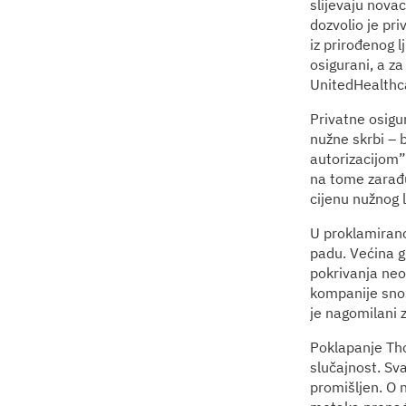
slijevaju novac
dozvolio je pr
iz prirođenog l
osigurani, a za
UnitedHealthca
Privatne osigu
nužne skrbi – 
autorizacijom” 
na tome zarađuj
cijenu nužnog l
U proklamirano 
padu. Većina gr
pokrivanja neo
kompanije snos
je nagomilani 
Poklapanje Tho
slučajnost. Sva
promišljen. O 