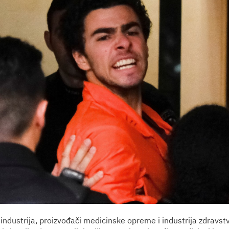
ndustrija, proizvođači medicinske opreme i industrija zdravst