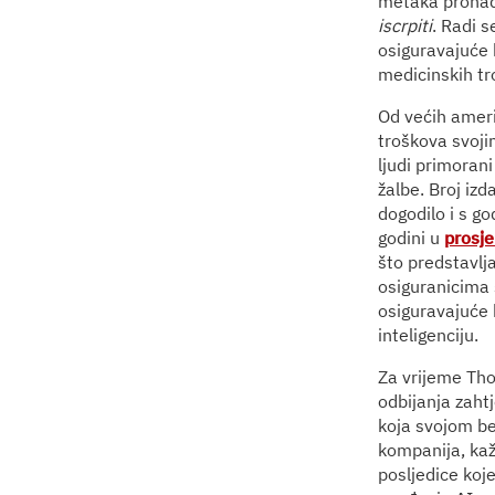
metaka pronađe
iscrpiti
. Radi s
osiguravajuće 
medicinskih tr
Od većih ameri
troškova svoji
ljudi primoran
žalbe. Broj izd
dogodilo i s 
godini u
prosj
što predstavlj
osiguranicima 
osiguravajuće 
inteligenciju.
Za vrijeme Th
odbijanja zah
koja svojom be
kompanija, kaž
posljedice koj