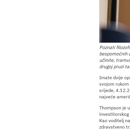
Poznati filozo
bespomoćnih os
učinite, tramv
drugoj pruzi t
Imate dvije opc
svojom rukom u
srijede, 4.12.
najveće ameri
Thompson je ub
investitorskog
Kao voditelj n
zdravstveno tr