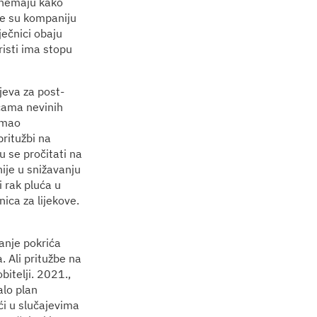
i nemaju kako
ile su kompaniju
ječnici obaju
isti ima stopu
jeva za post-
ćama nevinih
zimao
ritužbi na
 se pročitati na
ije u snižavanju
i rak pluća u
ica za lijekove.
anje pokrića
. Ali pritužbe na
itelji. 2021.,
alo plan
ći u slučajevima