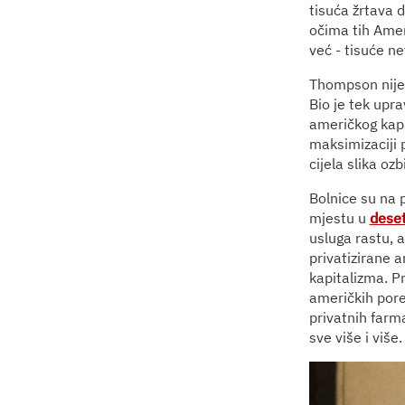
tisuća žrtava 
očima tih Amer
već - tisuće ne
Thompson nije b
Bio je tek upr
američkog kapi
maksimizaciji p
cijela slika ozb
Bolnice su na 
mjestu u
deset
usluga rastu, 
privatizirane 
kapitalizma. P
američkih porez
privatnih farm
sve više i više.