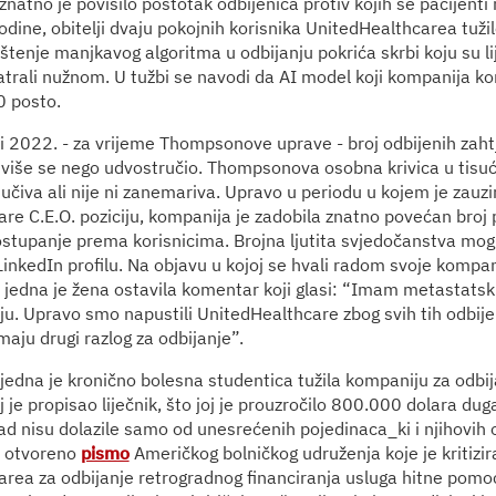
znatno je povisilo postotak odbijenica protiv kojih se pacijent
godine, obitelji dvaju pokojnih korisnika UnitedHealthcarea tuž
štenje manjkavog algoritma u odbijanju pokrića skrbi koju su li
trali nužnom. U tužbi se navodi da AI model koji kompanija kor
0 posto.
 2022. - za vrijeme Thompsonove uprave - broj odbijenih zaht
više se nego udvostručio. Thompsonova osobna krivica u tisu
ljučiva ali nije ni zanemariva. Upravo u periodu u kojem je zau
re C.E.O. poziciju, kompanija je zadobila znatno povećan broj p
tupanje prema korisnicima. Brojna ljutita svjedočanstva mogu
inkedIn profilu. Na objavu u kojoj se hvali radom svoje kompan
a, jedna je žena ostavila komentar koji glasi: “Imam metastatsk
ju. Upravo smo napustili UnitedHealthcare zbog svih tih odbijen
aju drugi razlog za odbijanje”.
 jedna je kronično bolesna studentica tužila kompaniju za odbij
oj je propisao liječnik, što joj je prouzročilo 800.000 dolara duga
 nisu dolazile samo od unesrećenih pojedinaca_ki i njihovih ob
 otvoreno
pismo
Američkog bolničkog udruženja koje je kritizir
rea za odbijanje retrogradnog financiranja usluga hitne pomo