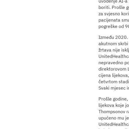
uvođenje AI-a 
boriti. Prošle 
za svjesno kori
pacijenata sma
pogreške od 9
Između 2020. i
akutnom skrbi 
žrtava nije isk
UnitedHealthca
nepravedno pos
direktorovom L
cijena lijekov
četvrtom stadi
Svaki mjesec im
Prošle godine,
lijekova koje j
Thompsonov rad
upućeno mu je
UnitedHealthca