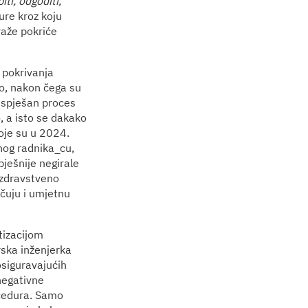
iti, odgoditi,
ure kroz koju
raže pokriće
 pokrivanja
no, nakon čega su
euspješan proces
, a isto se dakako
oje su u 2024.
nog radnika_cu,
ješnije negirale
, zdravstveno
učuju i umjetnu
tizacijom
rska inženjerka
siguravajućih
negativne
ocedura. Samo