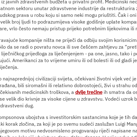
 iz javnih zdravstvenih budžeta u privatni profit. Medicinski ne
ivatnom sektoru unutar zdravstvene industrije da restrukturira
judskog prava u robu koju si samo neki mogu priuštiti. Čak i on
 velik broj ljudi to podrazumijeva visoke godišnje uplate kompan
re, vrlo često nemaju pristup prijeko potrebnim lijekovima ili 
ravajuće kompanije ništa ne priječi da odbiju svojim korisnicim
bilo da se radi o povratu novca ili sve češćem zahtjevu za “pr
liječničkog prijedloga za liječenjenjem - pa one, jasno, tako i 
ući. Amerikanci za to vrijeme umiru ili od bolesti ili od gladi je
iječenja.
najnaprednijoj civilizaciji svijeta, očekivani životni vijek već j
ađana, bili siromašni ili relativno dobrostojeći, živi u strahu
čekivanih medicinskih troškova, a
dvije trećine
ih smatra da o
e velik dio krivnje za visoke cijene u zdravstvu. Vodeći uzrok
zdravstveni dug.
mpsonova ubojstva s investitorskim sastancima koje je tih d
ki korak zločina, za koji je po svemu sudeći zaslužan Luigi Man
njegovom motivu nedvosmisleno progovaraju riječi napisane n