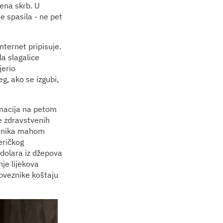
ena skrb. U
e spasila - ne pet
nternet pripisuje.
la slagalice
jerio
eg, ako se izgubi,
macija na petom
e zdravstvenih
lasnika mahom
eričkog
 dolara iz džepova
nje lijekova
bveznike koštaju