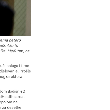
prema petero
ći. Ako to
nika. Međutim, na
vući polugu i time
djelovanje. Prošle
šnog direktora
odom godišnjeg
edHealthcarea.
nopolom na
n za desetke