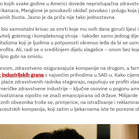
do kojih svake godine u Americi dovede nepristupačna zdravstv
ikanaca, Mangione je povukavši okidač povukao i polugu koja j
vinih života. Jasno je da priča nije tako jednostavna.
io samostalni krivac za smrti koje mu ovih dana gorući lijevi i
avitelj golemog i kompleksnog stroja - također samo jednog dije
talizma koji je ljudima u potpunosti okrenuo leđa da bi se usm
rofita. Ali, radi se o središnjem dijelu slagalice – onom bez koj
iljno gubi na smislu.
prvom, zdravstveno osiguravajuće kompanije na drugom, a far
 industrijskih grana
s najvećim prihodima u SAD-u. Kako cijen
a plaće zdravstvenih radnika stagniraju, napuhuju se profiti v
američke zdravstvene industrije – ključne osovine u pogonu am
rivatizirana nipošto ne znači emancipirana od države. Milijarde
nih obveznika troše se, primjerice, na istraživanje i reklamira
aceutskih kompanija, koji zatim u ljekarnama iste te porezne o