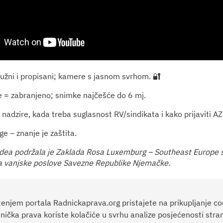
žni i propisani; kamere s jasnom svrhom. 🔐
 = zabranjeno; snimke najčešće do 6 mj.
 nadzire, kada treba suglasnost RV/sindikata i kako prijaviti A
e – znanje je zaštita.
idea podržala je Zaklada Rosa Luxemburg – Southeast Europe 
a vanjske poslove Savezne Republike Njemačke.
tenjem portala Radnickaprava.org pristajete na prikupljanje co
nička prava koriste kolačiće u svrhu analize posjećenosti stran