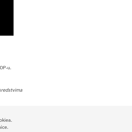
ZOP‑u.
sredstvima
okiea.
ice.