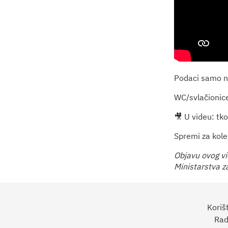
Podaci samo nu
WC/svlačionice
🎥 U videu: tko
Spremi za koleg
Objavu ovog v
Ministarstva z
Koriš
Rad