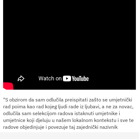
"S obzirom da sam odlučila preispitati zašto se umjetnički
rad poima kao rad kojeg ljudi rade iz ljubavi, a ne za novac,
odlučila sam selekcijom radova istaknuti umjetnike i
umjetnice koji djeluju u našem lokalnom kontekstu i sve te
radove objedinjuje i povezuje taj zajednički nazivnik
prekarni radni uvjeti u polju umjetnosti i kulture ali svaki