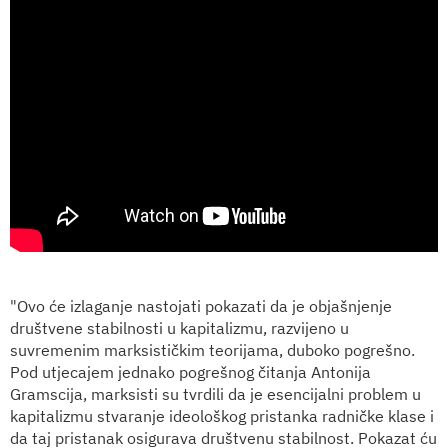
"Ovo će izlaganje nastojati pokazati da je objašnjenje
društvene stabilnosti u kapitalizmu, razvijeno u
suvremenim marksističkim teorijama, duboko pogrešno.
Pod utjecajem jednako pogrešnog čitanja Antonija
Gramscija, marksisti su tvrdili da je esencijalni problem u
kapitalizmu stvaranje ideološkog pristanka radničke klase i
da taj pristanak osigurava društvenu stabilnost. Pokazat ću