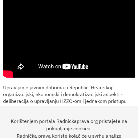
Upravljanje javnim dobrima u Republici Hrvatskoj:
organizacijski, ekonomski i demokratizacijski aspekti -
deliberacija o upravljanju HZZO-om i jednakom pristupu
zdravstvenim uslugama te jednakosti kvalitete usluga. Ovaj
materijal nastao je uz financijsku podršku Europske unije, u
Korištenjem portala Radnickaprava.org pristajete na
okviru IPA projekta „Javni interes nije na prodaju – PINS
II“. Za sadržaj je isključivo odgovoran Centar za mirovne
prikupljanje cookiea.
studije i ne može se smatrati službenim stavom Europske
Radnička prava koriste kolačiće u svrhu analize