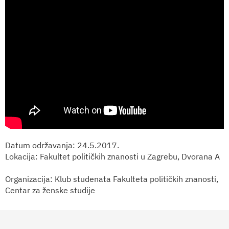
Datum održavanja: 24.5.2017.
Lokacija: Fakultet političkih znanosti u Zagrebu, Dvorana A
Organizacija: Klub studenata Fakulteta političkih znanosti,
Centar za ženske studije
Sudjeluju: Jelena Tešija (fAKTIV, Libela.org), Karolina
Leaković (Socijaldemokratski forum žena SDP-a), Danijela