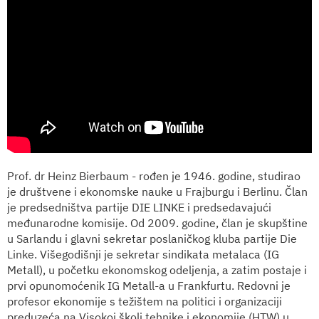
Prof. dr Heinz Bierbaum - rođen je 1946. godine, studirao
je društvene i ekonomske nauke u Frajburgu i Berlinu. Član
je predsedništva partije DIE LINKE i predsedavajući
međunarodne komisije. Od 2009. godine, član je skupštine
u Sarlandu i glavni sekretar poslaničkog kluba partije Die
Linke. Višegodišnji je sekretar sindikata metalaca (IG
Metall), u početku ekonomskog odeljenja, a zatim postaje i
prvi opunomoćenik IG Metall-a u Frankfurtu. Redovni je
profesor ekonomije s težištem na politici i organizaciji
preduzeća na Visokoj školi tehnike i ekonomije (HTW) u