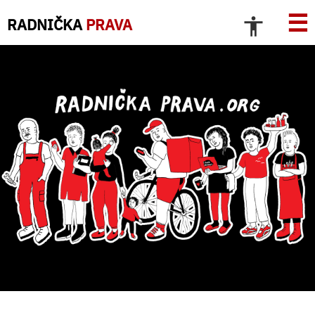
☰
RADNIČKA
PRAVA