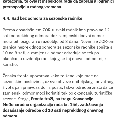
kategorija, te ovlast inspektora rada da zabrani ili ograniči
preraspodjelu radnog vremena.
4.4. Rad bez odmora za sezonske radnike
Prema dosadašnjem ZOR-u svaki radnik ima pravo na 12
sati neprekidnog odmora dok zamjenski dnevni odmor
mora biti osiguran u razdoblju od 8 dana. Novim se ZOR-om
granica neprekidnog odmora za sezonske radnike spušta s
10 na 8 sati, a zamjenski odmor određuje se tek po
okončanju razdoblja radi kojeg se taj dnevni odmor nije
koristio.
Ženska fronta upozorava kako za žene koje rade na
sezonskim poslovima, uz sve obveze obiteljskog i privatnog
života pa i prijevoza do i s posla, takva odredba znači da će
zamjenski odmor moći koristiti tek po okončanju turističke
sezone. Stoga,
Fronta traži, na tragu Konvencije
Međunarodne organizacije rada br. 156, zadržavanje
dosadašnje odredbe od 10 sati neprekidnog dnevnog
odmora.