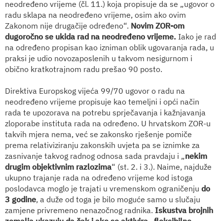
neodređeno vrijeme (čl. 11.) koja propisuje da se „ugovor o
radu sklapa na neodređeno vrijeme, osim ako ovim
Zakonom nije drugačije određeno“.
Novim ZOR-om
dugoročno se ukida rad na neodređeno vrijeme.
Iako je rad
na određeno propisan kao izniman oblik ugovaranja rada, u
praksi je udio novozaposlenih u takvom nesigurnom i
obično kratkotrajnom radu prešao 90 posto.
Direktiva Europskog vijeća 99/70 ugovor o radu na
neodređeno vrijeme propisuje kao temeljni i opći način
rada te upozorava na potrebu sprječavanja i kažnjavanja
zloporabe instituta rada na određeno. U hrvatskom ZOR-u
takvih mjera nema, već se zakonsko rješenje pomiče
prema relativiziranju zakonskih uvjeta pa se iznimke za
zasnivanje takvog radnog odnosa sada pravdaju i „
nekim
drugim objektivnim razlozima
“ (st. 2. i 3.). Naime, najduže
ukupno trajanje rada na određeno vrijeme kod istoga
poslodavca moglo je trajati u vremenskom ograničenju
do
3 godine
, a duže od toga je bilo moguće samo u slučaju
zamjene privremeno nenazočnog radnika.
Iskustva brojnih