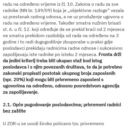
radu na određeno vrijeme iz čl. 10. Zakona o radu za sve
radnike (NN br. 149/09) koja je „objektivne razloge“ vezala
uz prestanak radnog odnosa, a ne uz produženje ugovora o
radu na određeno vrijeme. Također smatra nužnim brisati
st. 6. u čl. 12. koji određuje da se prekid kraći od 2 mjeseca
ne smatra prekidom razdoblja od rada na određeno na 3
godine i to radi dugogodišnje zlouporabe u praksi gdje
poslodavci prekidaju radnicima radne odnose i sukcesivno
zapošljavaju iste radnike po isteku 2 mjeseca.
Fronta drži
da jedini kriterij treba biti ukupan staž kod istog
poslodavca i s njim povezanih društava, te da je potrebno
zakonski propisati postotak ukupnog broja zaposlenih
(npr. 20%) koji mogu biti privremeno zaposleni s
ugovorima na određeno, odnosno posredstvom agencija
za zapošljavanje.
2.1. Opće pogodovanje poslodavcima; privremeni radnici
bez zaštite
U ZOR-u se uvodi široko poticano tzv. privremeno