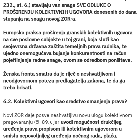
232., st. 6.) stavljaju van snage SVE ODLUKE O
PROŠIRENJU KOLEKTIVNIH UGOVORA donesenih do dana
stupanja na snagu novog ZOR-a.
Europska praksa proširenja granskih kolektivnih ugovora
na sve poslovne subjekte u toj grani, koja služi kao
svojevrsna državna zaštita temeljnih prava radnika, te
ujedno onemogućava bujanje konkurentnosti na račun
pojeftinjenja radne snage, ovom se odredbom poništava.
Ženska fronta smatra da je riječ o neshvatljivom i
neodgovornom potezu predlagatelja zakona, te da ga
treba brisati.
6.2. Kolektivni ugovori kao sredstvo smanjenja prava?
Novi ZOR daje posve neshvatljivu novu ulogu kolektivnom
pregovaranju (čl. 89.), jer
uvodi mogućnost drukčijeg
uređenja prava propisom ili kolektivnim ugovorom u
smislu nepovoljnijeg uređenja noćnog rada, plaća,