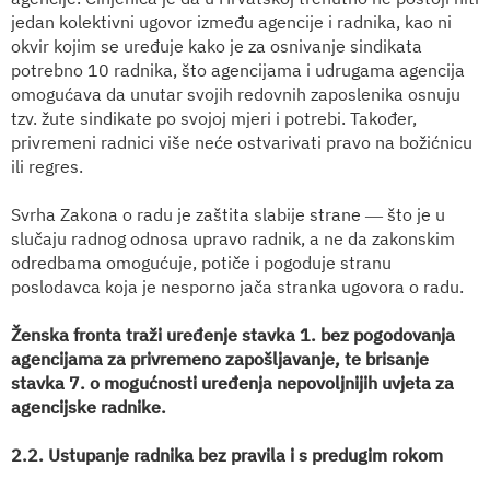
jedan kolektivni ugovor između agencije i radnika, kao ni
okvir kojim se uređuje kako je za osnivanje sindikata
potrebno 10 radnika, što agencijama i udrugama agencija
omogućava da unutar svojih redovnih zaposlenika osnuju
tzv. žute sindikate po svojoj mjeri i potrebi. Također,
privremeni radnici više neće ostvarivati pravo na božićnicu
ili regres.
Svrha Zakona o radu je zaštita slabije strane ― što je u
slučaju radnog odnosa upravo radnik, a ne da zakonskim
odredbama omogućuje, potiče i pogoduje stranu
poslodavca koja je nesporno jača stranka ugovora o radu.
Ženska fronta traži uređenje stavka 1. bez pogodovanja
agencijama za privremeno zapošljavanje, te brisanje
stavka 7. o mogućnosti uređenja nepovoljnijih uvjeta za
agencijske radnike.
2.2. Ustupanje radnika bez pravila i s predugim rokom