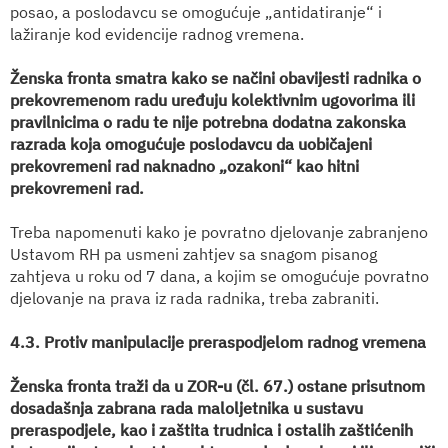
posao, a poslodavcu se omogućuje „antidatiranje“ i
lažiranje kod evidencije radnog vremena.
Ženska fronta smatra kako se načini obavijesti radnika o
prekovremenom radu uređuju kolektivnim ugovorima ili
pravilnicima o radu te nije potrebna dodatna zakonska
razrada koja omogućuje poslodavcu da uobičajeni
prekovremeni rad naknadno „ozakoni“ kao hitni
prekovremeni rad.
Treba napomenuti kako je povratno djelovanje zabranjeno
Ustavom RH pa usmeni zahtjev sa snagom pisanog
zahtjeva u roku od 7 dana, a kojim se omogućuje povratno
djelovanje na prava iz rada radnika, treba zabraniti.
4.3. Protiv manipulacije preraspodjelom radnog vremena
Ženska fronta traži da u ZOR-u (čl. 67.) ostane prisutnom
dosadašnja zabrana rada maloljetnika u sustavu
preraspodjele, kao i zaštita trudnica i ostalih zaštićenih