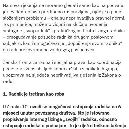
Na nova rješenja ne moramo gledati samo kao na podvalu
jer evidentno nisu prethodno raspravljena, riječ je o puno
složenijem problemu – ona su neprihvatljiva pravnoj normi.
To, primjerice, možemo vidjeti na slučaju uvođenja
sintagme „svoj radnik“ i praktičkog instituta lizinga radnika
– omogućavanje posudbe radnika drugom poslovnom
subjektu, kao i omogućavanje „dopuštenja svom radniku“
da radi prekovremeno za drugog poslodavca.
Ženska fronta za radna i socijalna prava, kao koordinacija
pedesetak ženskih, ljudskopravaških i sindikalnih grupa,
upozorava na sljedeća neprihvatljiva rješenja iz Zakona o
radu:
1. Radnik je tretiran kao roba
U članku 10.
uvodi se mogućnost ustupanja radnika na 6
mjeseci unutar povezanog društva, što je istovrsno
propisivanju internog lizinga „svojih“ radnika, odnosno
ustupanju radnika u podnajam. Tu je riječ o teškom kršenju