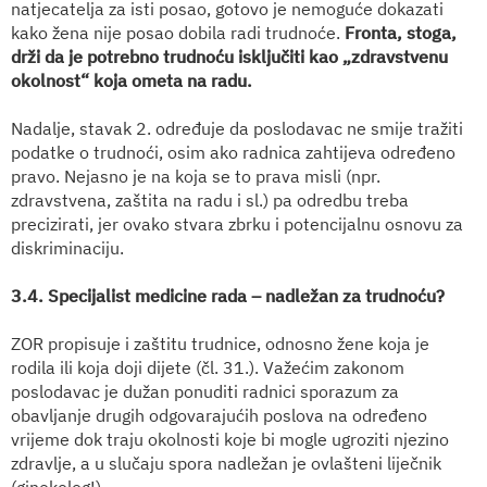
natjecatelja za isti posao, gotovo je nemoguće dokazati
kako žena nije posao dobila radi trudnoće.
Fronta, stoga,
drži da je potrebno trudnoću isključiti kao „zdravstvenu
okolnost“ koja ometa na radu.
Nadalje, stavak 2. određuje da poslodavac ne smije tražiti
podatke o trudnoći, osim ako radnica zahtijeva određeno
pravo. Nejasno je na koja se to prava misli (npr.
zdravstvena, zaštita na radu i sl.) pa odredbu treba
precizirati, jer ovako stvara zbrku i potencijalnu osnovu za
diskriminaciju.
3.4. Specijalist medicine rada – nadležan za trudnoću?
ZOR propisuje i zaštitu trudnice, odnosno žene koja je
rodila ili koja doji dijete (čl. 31.). Važećim zakonom
poslodavac je dužan ponuditi radnici sporazum za
obavljanje drugih odgovarajućih poslova na određeno
vrijeme dok traju okolnosti koje bi mogle ugroziti njezino
zdravlje, a u slučaju spora nadležan je ovlašteni liječnik