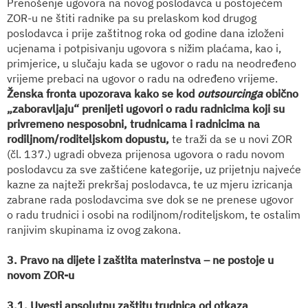
Prenošenje ugovora na novog poslodavca u postojećem
ZOR-u ne štiti radnike pa su prelaskom kod drugog
poslodavca i prije zaštitnog roka od godine dana izloženi
ucjenama i potpisivanju ugovora s nižim plaćama, kao i,
primjerice, u slučaju kada se ugovor o radu na neodređeno
vrijeme prebaci na ugovor o radu na određeno vrijeme.
Ženska fronta upozorava kako se kod
outsourcinga
obično
„zaboravljaju“ prenijeti ugovori o radu radnicima koji su
privremeno nesposobni, trudnicama i radnicima na
rodiljnom/roditeljskom dopustu,
te traži da se u novi ZOR
(čl. 137.) ugradi obveza prijenosa ugovora o radu novom
poslodavcu za sve zaštićene kategorije, uz prijetnju najveće
kazne za najteži prekršaj poslodavca, te uz mjeru izricanja
zabrane rada poslodavcima sve dok se ne prenese ugovor
o radu trudnici i osobi na rodiljnom/roditeljskom, te ostalim
ranjivim skupinama iz ovog zakona.
3. Pravo na dijete i zaštita materinstva – ne postoje u
novom ZOR-u
3.1. Uvesti apsolutnu zaštitu trudnica od otkaza