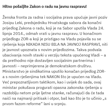
Hitno pošaljite Zakon o radu na javnu raspravu!
Ženska fronta za radna i socijalna prava upućuje javni poziv
Josipu Leki, predsjedniku Hrvatskoga sabora da konačni
prijedlog Zakona o radu, koji je na Sabor uputila Vlada 24.
lipnja 2014., odmah vrati u javnu raspravu. U konačnom
prijedlogu ZOR-a koji je pristigao na Vladu pojavila su se
rješenja koja NIKADA NISU BILA NA JAVNOJ RASPRAVI, niti
je javnost upoznata s novim prijedlozima. Takva podvala
ubacivanja novih stavki u verziju teksta upućenog Vladi – a
da prethodno nije dostavljen socijalnim partnerima i
javnosti – neprimjerena je demokratskom društvu.
Ministarstvo je sindikatima uputilo konačan prijedlog ZOR-
a s novim rješenjima tek NAKON što je upućen na Vladu.
Već prepoznatljivom taktikom, kao i uvijek do sada, ovaj
ministar pokušava progurati opasna zakonska rješenja u
razdoblju netom prije ljetne stanke, računajući da će tada
naići na najmanji pritisak i otpor, baš kao što je to učinio „s
prvom fazom reforme“ lani u srpnju.