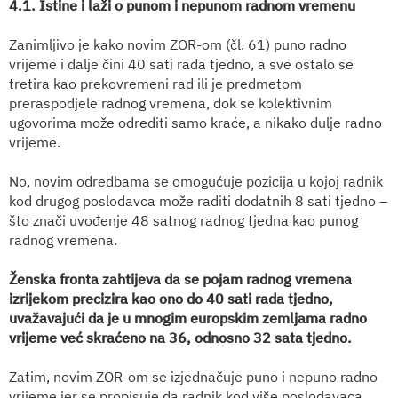
4.1. Istine i laži o punom i nepunom radnom vremenu
Zanimljivo je kako novim ZOR-om (čl. 61) puno radno
vrijeme i dalje čini 40 sati rada tjedno, a sve ostalo se
tretira kao prekovremeni rad ili je predmetom
preraspodjele radnog vremena, dok se kolektivnim
ugovorima može odrediti samo kraće, a nikako dulje radno
vrijeme.
No, novim odredbama se omogućuje pozicija u kojoj radnik
kod drugog poslodavca može raditi dodatnih 8 sati tjedno –
što znači uvođenje 48 satnog radnog tjedna kao punog
radnog vremena.
Ženska fronta zahtijeva da se pojam radnog vremena
izrijekom precizira kao ono do 40 sati rada tjedno,
uvažavajući da je u mnogim europskim zemljama radno
vrijeme već skraćeno na 36, odnosno 32 sata tjedno.
Zatim, novim ZOR-om se izjednačuje puno i nepuno radno
vrijeme jer se propisuje da radnik kod više poslodavaca