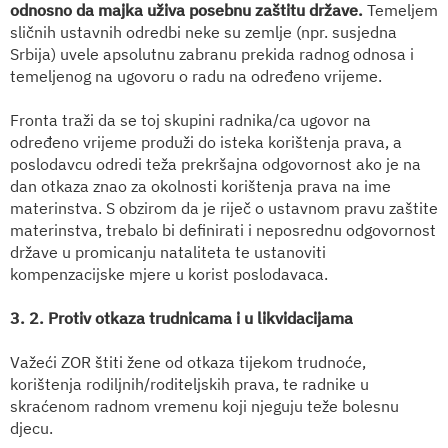
odnosno da majka uživa posebnu zaštitu države.
Temeljem
sličnih ustavnih odredbi neke su zemlje (npr. susjedna
Srbija) uvele apsolutnu zabranu prekida radnog odnosa i
temeljenog na ugovoru o radu na određeno vrijeme.
Fronta traži da se toj skupini radnika/ca ugovor na
određeno vrijeme produži do isteka korištenja prava, a
poslodavcu odredi teža prekršajna odgovornost ako je na
dan otkaza znao za okolnosti korištenja prava na ime
materinstva. S obzirom da je riječ o ustavnom pravu zaštite
materinstva, trebalo bi definirati i neposrednu odgovornost
države u promicanju nataliteta te ustanoviti
kompenzacijske mjere u korist poslodavaca.
3. 2. Protiv otkaza trudnicama i u likvidacijama
Važeći ZOR štiti žene od otkaza tijekom trudnoće,
korištenja rodiljnih/roditeljskih prava, te radnike u
skraćenom radnom vremenu koji njeguju teže bolesnu
djecu.