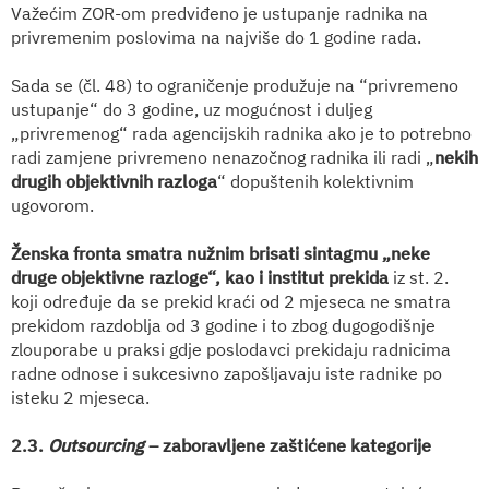
Važećim ZOR-om predviđeno je ustupanje radnika na
privremenim poslovima na najviše do 1 godine rada.
Sada se (čl. 48) to ograničenje produžuje na “privremeno
ustupanje“ do 3 godine, uz mogućnost i duljeg
„privremenog“ rada agencijskih radnika ako je to potrebno
radi zamjene privremeno nenazočnog radnika ili radi „
nekih
drugih objektivnih razloga
“ dopuštenih kolektivnim
ugovorom.
Ženska fronta smatra nužnim brisati sintagmu „neke
druge objektivne razloge“, kao i institut prekida
iz st. 2.
koji određuje da se prekid kraći od 2 mjeseca ne smatra
prekidom razdoblja od 3 godine i to zbog dugogodišnje
zlouporabe u praksi gdje poslodavci prekidaju radnicima
radne odnose i sukcesivno zapošljavaju iste radnike po
isteku 2 mjeseca.
2.3.
Outsourcing
– zaboravljene zaštićene kategorije