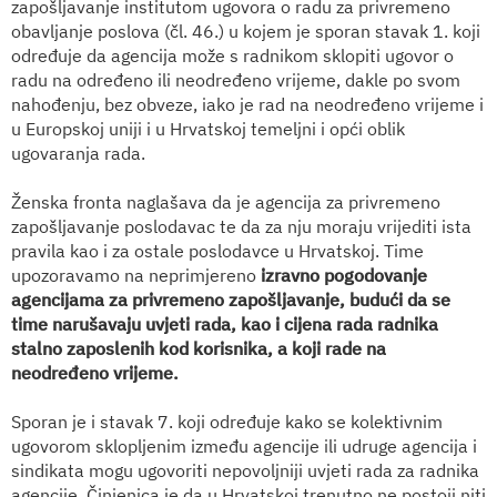
zapošljavanje institutom ugovora o radu za privremeno
obavljanje poslova (čl. 46.) u kojem je sporan stavak 1. koji
određuje da agencija može s radnikom sklopiti ugovor o
radu na određeno ili neodređeno vrijeme, dakle po svom
nahođenju, bez obveze, iako je rad na neodređeno vrijeme i
u Europskoj uniji i u Hrvatskoj temeljni i opći oblik
ugovaranja rada.
Ženska fronta naglašava da je agencija za privremeno
zapošljavanje poslodavac te da za nju moraju vrijediti ista
pravila kao i za ostale poslodavce u Hrvatskoj. Time
upozoravamo na neprimjereno
izravno pogodovanje
agencijama za privremeno zapošljavanje, budući da se
time narušavaju uvjeti rada, kao i cijena rada radnika
stalno zaposlenih kod korisnika, a koji rade na
neodređeno vrijeme.
Sporan je i stavak 7. koji određuje kako se kolektivnim
ugovorom sklopljenim između agencije ili udruge agencija i
sindikata mogu ugovoriti nepovoljniji uvjeti rada za radnika
agencije. Činjenica je da u Hrvatskoj trenutno ne postoji niti