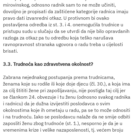
mirovinskog, odnosno radnik sam to ne može učiniti,
dovoljno je propisati da zaštićene kategorije radnica imaju
pravo dati izvanredni otkaz. U protivnom bi ovako
postavljena odredba iz st. 3. i 4. onemogućila trudnice u
pristupu sudu u slučaju da se utvrdi da nije bilo opravdanih
razloga za otkaz pa tu odredbu koja teško narušava
ravnopravnost stranaka ugovora o radu treba u cijelosti
brisati.
3.3. Trudnoća kao zdravstvena okolnost?
Zabrana nejednakog postupanja prema trudnicama,
ženama koje su rodile ili koje doje djecu (čl. 30.), a koja ima
za cilj štititi žene pri zapošljavanju, nije postigla taj cilj jer
se člankom 24. obvezuje i tu ženu (odnosno svakog radnika
i radnicu) da je dužna izvijestiti poslodavca o svim
okolnostima koje ih ometaju u radu, pa se to može odnositi
i na trudnoću. Iako se poslodavcu nalaže da ne smije odbiti
zaposliti ženu zbog trudnoće (st. 1.), nesporno je da je u
vremenima krize i velike nazaposlenosti, tj. većem broju