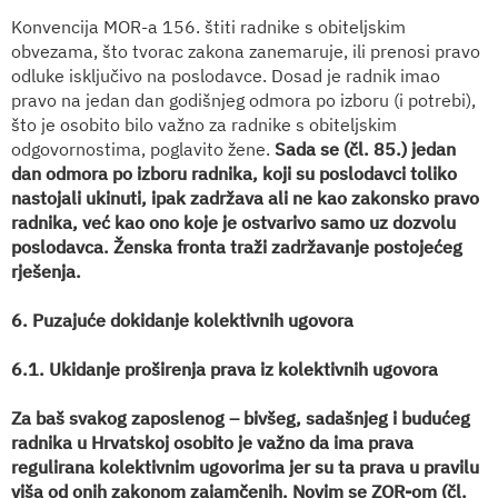
Konvencija MOR-a 156. štiti radnike s obiteljskim
obvezama, što tvorac zakona zanemaruje, ili prenosi pravo
odluke isključivo na poslodavce. Dosad je radnik imao
pravo na jedan dan godišnjeg odmora po izboru (i potrebi),
što je osobito bilo važno za radnike s obiteljskim
odgovornostima, poglavito žene.
Sada se (čl. 85.) jedan
dan odmora po izboru radnika, koji su poslodavci toliko
nastojali ukinuti, ipak zadržava ali ne kao zakonsko pravo
radnika, već kao ono koje je ostvarivo samo uz dozvolu
poslodavca. Ženska fronta traži zadržavanje postojećeg
rješenja.
6. Puzajuće dokidanje kolektivnih ugovora
6.1. Ukidanje proširenja prava iz kolektivnih ugovora
Za baš svakog zaposlenog – bivšeg, sadašnjeg i budućeg
radnika u Hrvatskoj osobito je važno da ima prava
regulirana kolektivnim ugovorima jer su ta prava u pravilu
viša od onih zakonom zajamčenih. Novim se ZOR-om (čl.