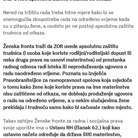
Nered na tržištu rada treba hitne mjere kako bi se
onemogućila zloupotreba rada na određeno vrijeme kada
su u pitanju žene, a osobito jer ne postoji apsolutna zaštita
trudnica od otkaza.
Ženska fronta traži da ZOR uvede apsolutnu zaštitu
trudnica (i osoba koje koriste rodiljni/roditeljski dopust ili
neka druga prava na osnovi materinstva) od prestanka
radnog odnosa radi isteka ili neprodužavanja ugovora o
radu naodređeno vrijeme. Poznata su izvješća
Pravobraniteljice za ravnopravnost spolova koja svjedoče
o tomu kako žene koje koriste prava na ime materinstva
nisu zaštićene od otkaza, ne dobivaju produženje ugovora
o radu na određeno vrijeme, a u nekim slučajevima žene
prekidaju i trudnoću samo kako bi sačuvale radno mjesto.
Takav zahtjev Ženske fronte za radna i socijalna prava
svoje uporište ima u
Ustavu RH (članak 62.) koji kao
ustavno načelo određuje da država štiti materinstvo,