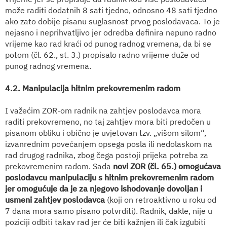
može raditi dodatnih 8 sati tjedno, odnosno 48 sati tjedno
ako zato dobije pisanu suglasnost prvog poslodavaca. To je
nejasno i neprihvatljivo jer odredba definira nepuno radno
vrijeme kao rad kraći od punog radnog vremena, da bi se
potom (čl. 62., st. 3.) propisalo radno vrijeme duže od
punog radnog vremena.
4.2. Manipulacija hitnim prekovremenim radom
I važećim ZOR-om radnik na zahtjev poslodavca mora
raditi prekovremeno, no taj zahtjev mora biti predočen u
pisanom obliku i obično je uvjetovan tzv. „višom silom“,
izvanrednim povećanjem opsega posla ili nedolaskom na
rad drugog radnika, zbog čega postoji prijeka potreba za
prekovremenim radom. Sada
novi ZOR (čl. 65.) omogućava
poslodavcu manipulaciju s hitnim prekovremenim radom
jer omogućuje da je za njegovo ishodovanje dovoljan i
usmeni zahtjev poslodavca
(koji on retroaktivno u roku od
7 dana mora samo pisano potvrditi). Radnik, dakle, nije u
poziciji odbiti takav rad jer će biti kažnjen ili čak izgubiti