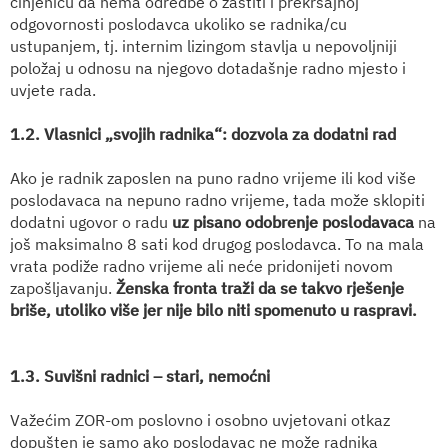
činjenicu da nema odredbe o zaštiti i prekršajnoj
odgovornosti poslodavca ukoliko se radnika/cu
ustupanjem, tj. internim lizingom stavlja u nepovoljniji
položaj u odnosu na njegovo dotadašnje radno mjesto i
uvjete rada.
1.2. Vlasnici „svojih radnika“: dozvola za dodatni rad
Ako je radnik zaposlen na puno radno vrijeme ili kod više
poslodavaca na nepuno radno vrijeme, tada može sklopiti
dodatni ugovor o radu
uz pisano odobrenje poslodavaca
na
još maksimalno 8 sati kod drugog poslodavca. To na mala
vrata podiže radno vrijeme ali neće pridonijeti novom
zapošljavanju.
Ženska fronta traži da se takvo rješenje
briše, utoliko više jer nije bilo niti spomenuto u raspravi.
1.3. Suvišni radnici – stari, nemoćni
Važećim ZOR-om poslovno i osobno uvjetovani otkaz
dopušten je samo ako poslodavac ne može radnika