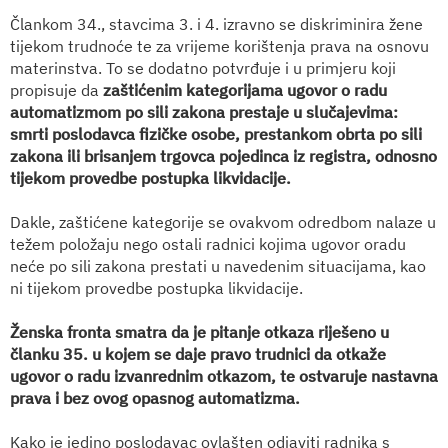
Člankom 34., stavcima 3. i 4. izravno se diskriminira žene
tijekom trudnoće te za vrijeme korištenja prava na osnovu
materinstva. To se dodatno potvrđuje i u primjeru koji
propisuje da
zaštićenim kategorijama ugovor o radu
automatizmom po sili zakona prestaje u slučajevima:
smrti poslodavca fizičke osobe, prestankom obrta po sili
zakona ili brisanjem trgovca pojedinca iz registra, odnosno
tijekom provedbe postupka likvidacije.
Dakle, zaštićene kategorije se ovakvom odredbom nalaze u
težem položaju nego ostali radnici kojima ugovor oradu
neće po sili zakona prestati u navedenim situacijama, kao
ni tijekom provedbe postupka likvidacije.
Ženska fronta smatra da je pitanje otkaza riješeno u
članku 35. u kojem se daje pravo trudnici da otkaže
ugovor o radu izvanrednim otkazom, te ostvaruje nastavna
prava i bez ovog opasnog automatizma.
Kako je jedino poslodavac ovlašten odjaviti radnika s