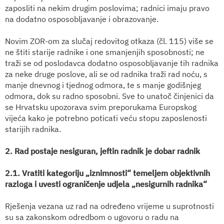
zaposliti na nekim drugim poslovima; radnici imaju pravo
na dodatno osposobljavanje i obrazovanje.
Novim ZOR-om za slučaj redovitog otkaza (čl. 115) više se
ne štiti starije radnike i one smanjenjih sposobnosti; ne
traži se od poslodavca dodatno osposobljavanje tih radnika
za neke druge poslove, ali se od radnika traži rad noću, s
manje dnevnog i tjednog odmora, te s manje godišnjeg
odmora, dok su radno sposobni. Sve to unatoč činjenici da
se Hrvatsku upozorava svim preporukama Europskog
vijeća kako je potrebno poticati veću stopu zaposlenosti
starijih radnika.
2. Rad postaje nesiguran, jeftin radnik je dobar radnik
2.1. Vratiti kategoriju „iznimnosti“ temeljem objektivnih
razloga i uvesti ograničenje udjela „nesigurnih radnika“
Rješenja vezana uz rad na određeno vrijeme u suprotnosti
su sa zakonskom odredbom o ugovoru o radu na