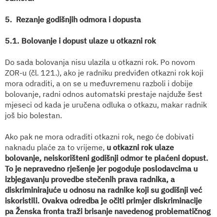
5. Rezanje godišnjih odmora i dopusta
5.1. Bolovanje i dopust ulaze u otkazni rok
Do sada bolovanja nisu ulazila u otkazni rok. Po novom
ZOR-u (čl. 121.), ako je radniku predviđen otkazni rok koji
mora odraditi, a on se u međuvremenu razboli i dobije
bolovanje, radni odnos automatski prestaje najduže šest
mjeseci od kada je uručena odluka o otkazu, makar radnik
još bio bolestan.
Ako pak ne mora odraditi otkazni rok, nego će dobivati
naknadu plaće za to vrijeme,
u otkazni rok ulaze
bolovanje, neiskorišteni godišnji odmor te plaćeni dopust.
To je nepravedno rješenje jer pogoduje poslodavcima u
izbjegavanju provedbe stečenih prava radnika, a
diskriminirajuće u odnosu na radnike koji su godišnji već
iskoristili. Ovakva odredba je očiti primjer diskriminacije
pa Ženska fronta traži brisanje navedenog problematičnog