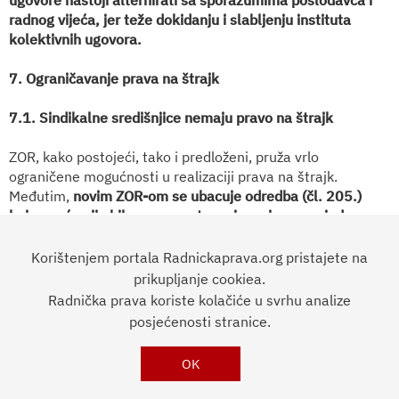
ugovore nastoji alternirati sa sporazumima poslodavca i
radnog vijeća, jer teže dokidanju i slabljenju instituta
kolektivnih ugovora.
7. Ograničavanje prava na štrajk
7.1. Sindikalne središnjice nemaju pravo na štrajk
ZOR, kako postojeći, tako i predloženi, pruža vrlo
ograničene mogućnosti u realizaciji prava na štrajk.
Međutim,
novim ZOR-om se ubacuje odredba (čl. 205.)
koja uopće nije bila spomenuta na javnoj raspravi, da
pravo na štrajk ima svaki sindikat, ali ne i njihova udruga
više razine; drugim riječima pravo na (opći) štrajk se
Korištenjem portala Radnickaprava.org pristajete na
zabranjuje sindikalnim središnjicama. Ženska fronta traži
prikupljanje cookiea.
da se omogući puno pravo na štrajk.
Radnička prava koriste kolačiće u svrhu analize
posjećenosti stranice.
Novim ZOR-om štrajkati mogu samo sindikati kojima je
utvrđena reprezentativnost i to po odobrenju od strane
OK
Ministarstva rada i mirovinskog sustava, a k tome u najavi
moraju štrajk detaljno opisati kako će ga provesti.