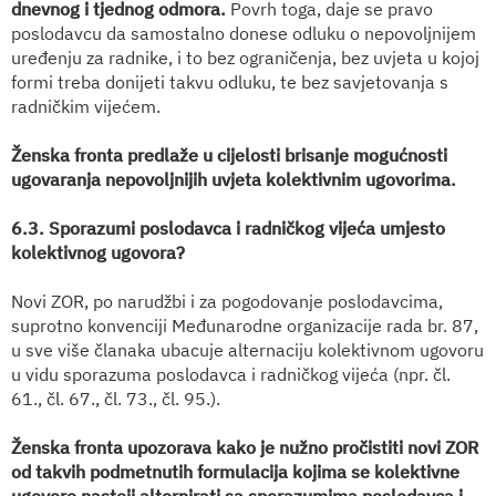
dnevnog i tjednog odmora.
Povrh toga, daje se pravo
poslodavcu da samostalno donese odluku o nepovoljnijem
uređenju za radnike, i to bez ograničenja, bez uvjeta u kojoj
formi treba donijeti takvu odluku, te bez savjetovanja s
radničkim vijećem.
Ženska fronta predlaže u cijelosti brisanje mogućnosti
ugovaranja nepovoljnijih uvjeta kolektivnim ugovorima.
6.3. Sporazumi poslodavca i radničkog vijeća umjesto
kolektivnog ugovora?
Novi ZOR, po narudžbi i za pogodovanje poslodavcima,
suprotno konvenciji Međunarodne organizacije rada br. 87,
u sve više članaka ubacuje alternaciju kolektivnom ugovoru
u vidu sporazuma poslodavca i radničkog vijeća (npr. čl.
61., čl. 67., čl. 73., čl. 95.).
Ženska fronta upozorava kako je nužno pročistiti novi ZOR
od takvih podmetnutih formulacija kojima se kolektivne