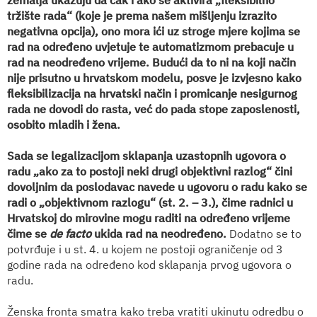
zemalja ukazuju da čak i ako se aktivira „fleksibilno
tržište rada“ (koje je prema našem mišljenju izrazito
negativna opcija), ono mora ići uz stroge mjere kojima se
rad na određeno uvjetuje te automatizmom prebacuje u
rad na neodređeno vrijeme. Budući da to ni na koji način
nije prisutno u hrvatskom modelu, posve je izvjesno kako
fleksibilizacija na hrvatski način i promicanje nesigurnog
rada ne dovodi do rasta, već do pada stope zaposlenosti,
osobito mladih i žena.
Sada se legalizacijom sklapanja uzastopnih ugovora o
radu „ako za to postoji neki drugi objektivni razlog“ čini
dovoljnim da poslodavac navede u ugovoru o radu kako se
radi o „objektivnom razlogu“ (st. 2. – 3.), čime radnici u
Hrvatskoj do mirovine mogu raditi na određeno vrijeme
čime se
de facto
ukida rad na neodređeno.
Dodatno se to
potvrđuje i u st. 4. u kojem ne postoji ograničenje od 3
godine rada na određeno kod sklapanja prvog ugovora o
radu.
Ženska fronta smatra kako treba vratiti ukinutu odredbu o