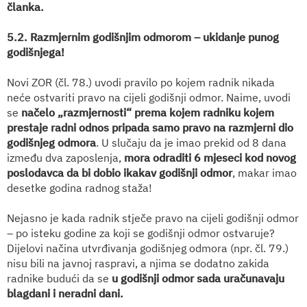
članka.
5.2. Razmjernim godišnjim odmorom – ukidanje punog
godišnjega!
Novi ZOR (čl. 78.) uvodi pravilo po kojem radnik nikada
neće ostvariti pravo na cijeli godišnji odmor. Naime, uvodi
se
načelo „razmjernosti“ prema kojem radniku kojem
prestaje radni odnos pripada samo pravo na razmjerni dio
godišnjeg odmora
. U slučaju da je imao prekid od 8 dana
između dva zaposlenja,
mora odraditi 6 mjeseci kod novog
poslodavca da bi dobio ikakav godišnji odmor
, makar imao
desetke godina radnog staža!
Nejasno je kada radnik stječe pravo na cijeli godišnji odmor
– po isteku godine za koji se godišnji odmor ostvaruje?
Dijelovi načina utvrđivanja godišnjeg odmora (npr. čl. 79.)
nisu bili na javnoj raspravi, a njima se dodatno zakida
radnike budući da se
u godišnji odmor sada uračunavaju
blagdani i neradni dani.