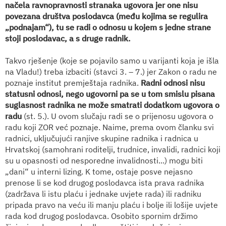
načela ravnopravnosti stranaka ugovora jer one nisu
povezana društva poslodavca (među kojima se regulira
„podnajam“), tu se radi o odnosu u kojem s jedne strane
stoji poslodavac, a s druge radnik.
Takvo rješenje (koje se pojavilo samo u varijanti koja je išla
na Vladu!) treba izbaciti (stavci 3. – 7.) jer Zakon o radu ne
poznaje institut premještaja radnika.
Radni odnosi nisu
statusni odnosi, nego ugovorni pa se u tom smislu pisana
suglasnost radnika ne može smatrati dodatkom ugovora o
radu
(st. 5.). U ovom slučaju radi se o prijenosu ugovora o
radu koji ZOR već poznaje. Naime, prema ovom članku svi
radnici, uključujući ranjive skupine radnika i radnica u
Hrvatskoj (samohrani roditelji, trudnice, invalidi, radnici koji
su u opasnosti od nesporedne invalidnosti...) mogu biti
„dani“ u interni lizing. K tome, ostaje posve nejasno
prenose li se kod drugog poslodavca ista prava radnika
(zadržava li istu plaću i jednake uvjete rada) ili radniku
pripada pravo na veću ili manju plaću i bolje ili lošije uvjete
rada kod drugog poslodavca. Osobito spornim držimo