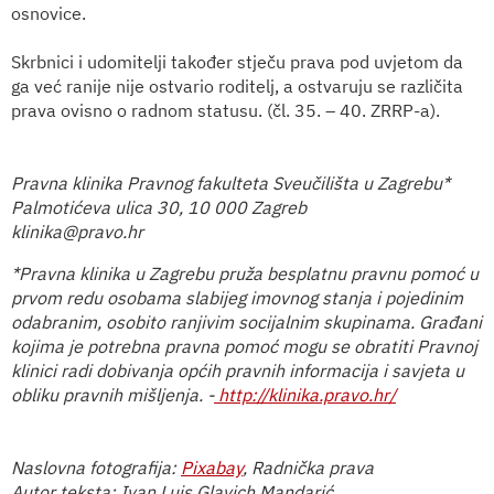
osnovice.
Skrbnici i udomitelji također stječu prava pod uvjetom da
ga već ranije nije ostvario roditelj, a ostvaruju se različita
prava ovisno o radnom statusu. (čl. 35. – 40. ZRRP-a).
Pravna klinika Pravnog fakulteta Sveučilišta u Zagrebu*
Palmotićeva ulica 30, 10 000 Zagreb
klinika@pravo.hr
*Pravna klinika u Zagrebu pruža besplatnu pravnu pomoć u
prvom redu osobama slabijeg imovnog stanja i pojedinim
odabranim, osobito ranjivim socijalnim skupinama. Građani
kojima je potrebna pravna pomoć mogu se obratiti Pravnoj
klinici radi dobivanja općih pravnih informacija i savjeta u
obliku pravnih mišljenja. -
http://klinika.pravo.hr/
Naslovna fotografija:
Pixabay
, Radnička prava
Autor teksta: Ivan Luis Glavich Mandarić