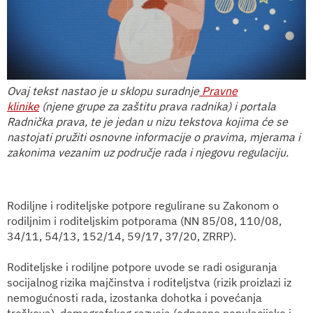
Ovaj tekst nastao je u sklopu suradnje
Pravne
klinike
(njene grupe za zaštitu prava radnika) i portala
Radnička prava, te je jedan u nizu tekstova kojima će se
nastojati pružiti osnovne informacije o pravima, mjerama i
zakonima vezanim uz područje rada i njegovu regulaciju.
Rodiljne i roditeljske potpore regulirane su Zakonom o
rodiljnim i roditeljskim potporama (NN 85/08, 110/08,
34/11, 54/13, 152/14, 59/17, 37/20, ZRRP).
Roditeljske i rodiljne potpore uvode se radi osiguranja
socijalnog rizika majčinstva i roditeljstva (rizik proizlazi iz
nemogućnosti rada, izostanka dohotka i povećanja
troškova), demografskog razvoja (odnosno populacijske i