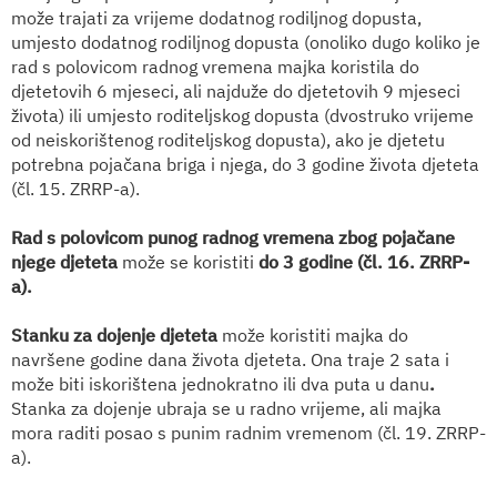
može trajati za vrijeme dodatnog rodiljnog dopusta,
umjesto dodatnog rodiljnog dopusta (onoliko dugo koliko je
rad s polovicom radnog vremena majka koristila do
djetetovih 6 mjeseci, ali najduže do djetetovih 9 mjeseci
života) ili umjesto roditeljskog dopusta (dvostruko vrijeme
od neiskorištenog roditeljskog dopusta), ako je djetetu
potrebna pojačana briga i njega, do 3 godine života djeteta
(čl. 15. ZRRP-a).
Rad s polovicom punog radnog vremena zbog pojačane
njege djeteta
može se koristiti
do 3 godine (čl. 16. ZRRP-
a).
Stank
u za dojenje djeteta
može koristiti majka do
navršene godine dana života djeteta. Ona traje 2 sata i
može biti iskorištena jednokratno ili dva puta u danu
.
Stanka za dojenje ubraja se u radno vrijeme, ali majka
mora raditi posao s punim radnim vremenom (čl. 19. ZRRP-
a).