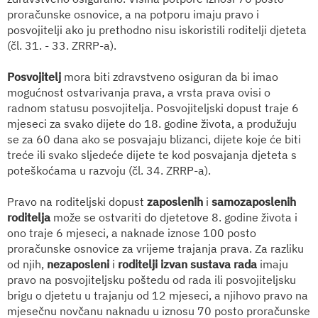
proračunske osnovice, a na potporu imaju pravo i
posvojitelji ako ju prethodno nisu iskoristili roditelji djeteta
(čl. 31. - 33. ZRRP-a).
Posvojitelj
mora biti zdravstveno osiguran da bi imao
mogućnost ostvarivanja prava, a vrsta prava ovisi o
radnom statusu posvojitelja. Posvojiteljski dopust traje 6
mjeseci za svako dijete do 18. godine života, a produžuju
se za 60 dana ako se posvajaju blizanci, dijete koje će biti
treće ili svako sljedeće dijete te kod posvajanja djeteta s
poteškoćama u razvoju (čl. 34. ZRRP-a).
Pravo na roditeljski dopust
zaposlenih
i
samozaposlenih
roditelja
može se ostvariti do djetetove 8. godine života i
ono traje 6 mjeseci, a naknade iznose 100 posto
proračunske osnovice za vrijeme trajanja prava. Za razliku
od njih,
nezaposleni
i
roditelji izvan sustava rada
imaju
pravo na posvojiteljsku poštedu od rada ili posvojiteljsku
brigu o djetetu u trajanju od 12 mjeseci, a njihovo pravo na
mjesečnu novčanu naknadu u iznosu 70 posto proračunske