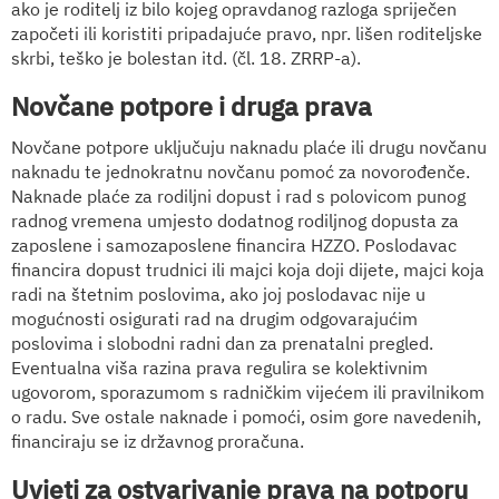
ako je roditelj iz bilo kojeg opravdanog razloga spriječen
započeti ili koristiti pripadajuće pravo, npr. lišen roditeljske
skrbi, teško je bolestan itd. (čl. 18. ZRRP-a).
Novčane potpore i druga prava
Novčane potpore uključuju naknadu plaće ili drugu novčanu
naknadu te jednokratnu novčanu pomoć za novorođenče.
Naknade plaće za rodiljni dopust i rad s polovicom punog
radnog vremena umjesto dodatnog rodiljnog dopusta za
zaposlene i samozaposlene financira HZZO. Poslodavac
financira dopust trudnici ili majci koja doji dijete, majci koja
radi na štetnim poslovima, ako joj poslodavac nije u
mogućnosti osigurati rad na drugim odgovarajućim
poslovima i slobodni radni dan za prenatalni pregled.
Eventualna viša razina prava regulira se kolektivnim
ugovorom, sporazumom s radničkim vijećem ili pravilnikom
o radu. Sve ostale naknade i pomoći, osim gore navedenih,
financiraju se iz državnog proračuna.
Uvjeti za ostvarivanje prava na potporu