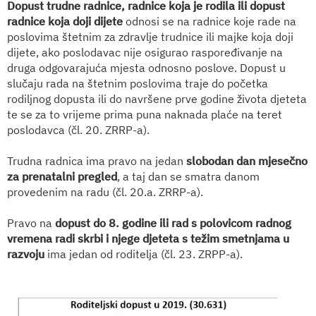
Dopust trudne radnice
, radnice koja je rodila ili dopust
radnice koja doji dijete
odnosi se na radnice koje rade na
poslovima štetnim za zdravlje trudnice ili majke koja doji
dijete, ako poslodavac nije osigurao raspoređivanje na
druga odgovarajuća mjesta odnosno poslove. Dopust u
slučaju rada na štetnim poslovima traje do početka
rodiljnog dopusta ili do navršene prve godine života djeteta
te se za to vrijeme prima puna naknada plaće na teret
poslodavca (čl. 20. ZRRP-a).
Trudna radnica ima pravo na jedan
slobodan dan mjesečno
za prenatalni pregled
, a taj dan se smatra danom
provedenim na radu (čl. 20.a. ZRRP-a).
Pravo na
dopust do 8. godine ili rad s polovicom radnog
vremena radi skrbi i njege djeteta s težim smetnjama u
razvoju
ima jedan od roditelja (čl. 23. ZRPP-a).