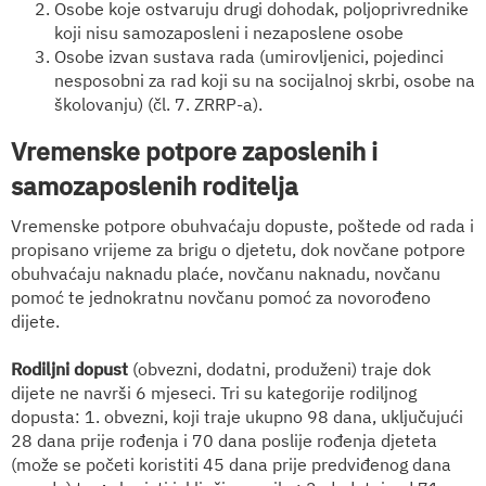
Osobe koje ostvaruju drugi dohodak, poljoprivrednike
koji nisu samozaposleni i nezaposlene osobe
Osobe izvan sustava rada (umirovljenici, pojedinci
nesposobni za rad koji su na socijalnoj skrbi, osobe na
školovanju) (čl. 7. ZRRP-a).
Vremenske potpore zaposlenih i
samozaposlenih roditelja
Vremenske potpore obuhvaćaju dopuste, poštede od rada i
propisano vrijeme za brigu o djetetu, dok novčane potpore
obuhvaćaju naknadu plaće, novčanu naknadu, novčanu
pomoć te jednokratnu novčanu pomoć za novorođeno
dijete.
Rodiljni dopust
(obvezni, dodatni, produženi) traje dok
dijete ne navrši 6 mjeseci. Tri su kategorije rodiljnog
dopusta: 1. obvezni, koji traje ukupno 98 dana, uključujući
28 dana prije rođenja i 70 dana poslije rođenja djeteta
(može se početi koristiti 45 dana prije predviđenog dana