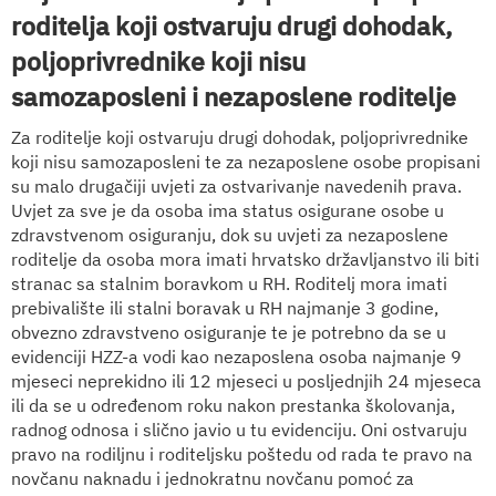
roditelja koji ostvaruju drugi dohodak,
poljoprivrednike koji nisu
samozaposleni i nezaposlene roditelje
Za roditelje koji ostvaruju drugi dohodak, poljoprivrednike
koji nisu samozaposleni te za nezaposlene osobe propisani
su malo drugačiji uvjeti za ostvarivanje navedenih prava.
Uvjet za sve je da osoba ima status osigurane osobe u
zdravstvenom osiguranju, dok su uvjeti za nezaposlene
roditelje da osoba mora imati hrvatsko državljanstvo ili biti
stranac sa stalnim boravkom u RH. Roditelj mora imati
prebivalište ili stalni boravak u RH najmanje 3 godine,
obvezno zdravstveno osiguranje te je potrebno da se u
evidenciji HZZ-a vodi kao nezaposlena osoba najmanje 9
mjeseci neprekidno ili 12 mjeseci u posljednjih 24 mjeseca
ili da se u određenom roku nakon prestanka školovanja,
radnog odnosa i slično javio u tu evidenciju. Oni ostvaruju
pravo na rodiljnu i roditeljsku poštedu od rada te pravo na
novčanu naknadu i jednokratnu novčanu pomoć za