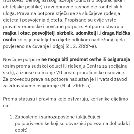
obiteljske politike) i ravnopravne raspodjele roditeljskih
uloga. Prava na potpore stječu se za slučajeve rođenja
djeteta i posvojenja djeteta. Propisane su dvije vrste
prava: vremenske i novčane potpore. Potpore ostvaruju
majka
i
otac
,
posvojitelj
,
skrbnik
,
udomitelj
ili
druga fizička
osoba
kojoj je maloljetno dijete odlukom nadležnog tijela
povjereno na čuvanje i odgoj (čl. 2. ZRRP-a).
Novčane potpore
ne mogu biti predmet ovrhe
ili
osiguranja
(osim prema sudskoj odluci ili rješenju Centra za socijalnu
skrb), a iznose najmanje 70 posto proračunske osnovice.
Za provedbu prava na potpore nadležan je Hrvatski zavod
za zdravstveno osiguranje (čl. 4. ZRRP-a).
Prema statusu i pravima koje ostvaruju, korisnike dijelimo
na:
Zaposlene i samozaposlene (uključujući i
poljoprivrednike koji su obveznici poreza na dohodak i
dobit)