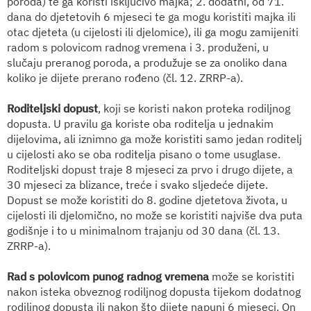
poroda) te ga koristi isključivo majka; 2. dodatni, od 71.
dana do djetetovih 6 mjeseci te ga mogu koristiti majka ili
otac djeteta (u cijelosti ili djelomice), ili ga mogu zamijeniti
radom s polovicom radnog vremena i 3. produženi, u
slučaju preranog poroda, a produžuje se za onoliko dana
koliko je dijete prerano rođeno (čl. 12. ZRRP-a).
Roditeljski dopust
, koji se koristi nakon proteka rodiljnog
dopusta. U pravilu ga koriste oba roditelja u jednakim
dijelovima, ali iznimno ga može koristiti samo jedan roditelj
u cijelosti ako se oba roditelja pisano o tome usuglase.
Roditeljski dopust traje 8 mjeseci za prvo i drugo dijete, a
30 mjeseci za blizance, treće i svako sljedeće dijete.
Dopust se može koristiti do 8. godine djetetova života, u
cijelosti ili djelomično, no može se koristiti najviše dva puta
godišnje i to u minimalnom trajanju od 30 dana (čl. 13.
ZRRP-a).
Rad s polovicom punog radnog vremena
može se koristiti
nakon isteka obveznog rodiljnog dopusta tijekom dodatnog
rodiljnog dopusta ili nakon što dijete napuni 6 mjeseci. On