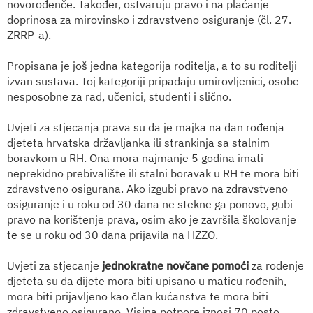
novorođenče. Također, ostvaruju pravo i na plaćanje
doprinosa za mirovinsko i zdravstveno osiguranje (čl. 27.
ZRRP-a).
Propisana je još jedna kategorija roditelja, a to su roditelji
izvan sustava. Toj kategoriji pripadaju umirovljenici, osobe
nesposobne za rad, učenici, studenti i slično.
Uvjeti za stjecanja prava su da je majka na dan rođenja
djeteta hrvatska državljanka ili strankinja sa stalnim
boravkom u RH. Ona mora najmanje 5 godina imati
neprekidno prebivalište ili stalni boravak u RH te mora biti
zdravstveno osigurana. Ako izgubi pravo na zdravstveno
osiguranje i u roku od 30 dana ne stekne ga ponovo, gubi
pravo na korištenje prava, osim ako je završila školovanje
te se u roku od 30 dana prijavila na HZZO.
Uvjeti za stjecanje
jednokratne novčane pomoći
za rođenje
djeteta su da dijete mora biti upisano u maticu rođenih,
mora biti prijavljeno kao član kućanstva te mora biti
zdravstveno osigurano. Visina potpore iznosi 70 posto