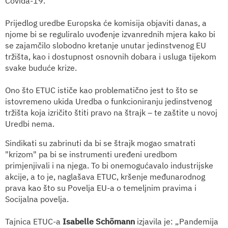
Covida-19.
Prijedlog uredbe Europska će komisija objaviti danas, a
njome bi se reguliralo uvođenje izvanrednih mjera kako bi
se zajamčilo slobodno kretanje unutar jedinstvenog EU
tržišta, kao i dostupnost osnovnih dobara i usluga tijekom
svake buduće krize.
Ono što ETUC ističe kao problematično jest to što se
istovremeno ukida Uredba o funkcioniranju jedinstvenog
tržišta koja izričito štiti pravo na štrajk – te zaštite u novoj
Uredbi nema.
Sindikati su zabrinuti da bi se štrajk mogao smatrati
"krizom" pa bi se instrumenti uređeni uredbom
primjenjivali i na njega. To bi onemogućavalo industrijske
akcije, a to je, naglašava ETUC, kršenje međunarodnog
prava kao što su Povelja EU-a o temeljnim pravima i
Socijalna povelja.
Tajnica ETUC-a
Isabelle Schömann
izjavila je: „Pandemija