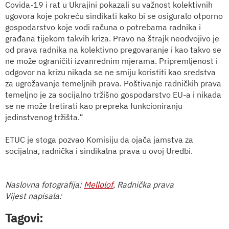
Covida-19 i rat u Ukrajini pokazali su važnost kolektivnih
ugovora koje pokreću sindikati kako bi se osiguralo otporno
gospodarstvo koje vodi računa o potrebama radnika i
građana tijekom takvih kriza. Pravo na štrajk neodvojivo je
od prava radnika na kolektivno pregovaranje i kao takvo se
ne može ograničiti izvanrednim mjerama. Pripremljenost i
odgovor na krizu nikada se ne smiju koristiti kao sredstva
za ugrožavanje temeljnih prava. Poštivanje radničkih prava
temeljno je za socijalno tržišno gospodarstvo EU-a i nikada
se ne može tretirati kao prepreka funkcioniranju
jedinstvenog tržišta.“
ETUC je stoga pozvao Komisiju da ojača jamstva za
socijalna, radnička i sindikalna prava u ovoj Uredbi.
Naslovna fotografija:
Mellolof
, Radnička prava
Vijest napisala:
Tagovi: