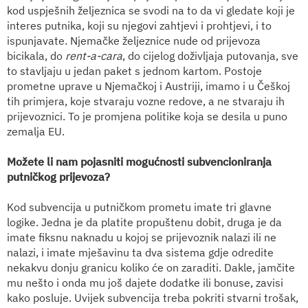
kod uspješnih željeznica se svodi na to da vi gledate koji je
interes putnika, koji su njegovi zahtjevi i prohtjevi, i to
ispunjavate. Njemačke željeznice nude od prijevoza
bicikala, do
rent-a-cara
, do cijelog doživljaja putovanja, sve
to stavljaju u jedan paket s jednom kartom. Postoje
prometne uprave u Njemačkoj i Austriji, imamo i u Češkoj
tih primjera, koje stvaraju vozne redove, a ne stvaraju ih
prijevoznici. To je promjena politike koja se desila u puno
zemalja EU.
Možete li nam pojasniti mogućnosti subvencioniranja
putničkog prijevoza?
Kod subvencija u putničkom prometu imate tri glavne
logike. Jedna je da platite propuštenu dobit, druga je da
imate fiksnu naknadu u kojoj se prijevoznik nalazi ili ne
nalazi, i imate mješavinu ta dva sistema gdje odredite
nekakvu donju granicu koliko će on zaraditi. Dakle, jamčite
mu nešto i onda mu još dajete dodatke ili bonuse, zavisi
kako posluje. Uvijek subvencija treba pokriti stvarni trošak,