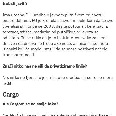
trebati javiti?
Ima uredba EU, uredba o javnom putničkom prijevozu, i
ona to definira. EU je krenula sa svojom politikom da će sve
liberalizirati i onda se 2008. desila potpuna liberalizacija
teretnog tržišta, međutim od putničkog prijevoza se
odustalo. Tu se reklo da je to ipak interes svake zasebne
države i da država ne treba ako neće, ali piše da se mora
izjasniti koji će model uzeti i da se mora poštivati načelo
transparentnosti.
Znači nitko nas ne sili da privatiziramo linije?
Ne, nitko ne tjera. To je smisao te uredbe, da se to ne mora
raditi.
Cargo
A s Cargom se ne smije tako?
Ne. Moglo bi se naći načina da ga se subvencionira, to se i