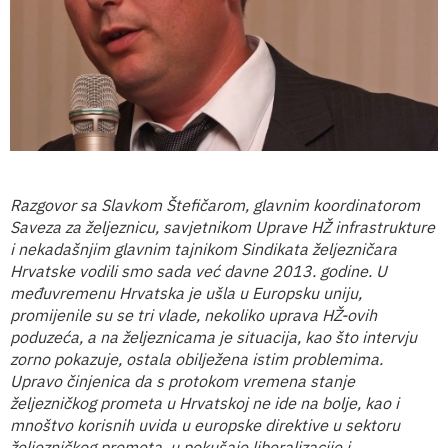
Razgovor sa Slavkom Štefičarom, glavnim koordinatorom
Saveza za željeznicu, savjetnikom Uprave HŽ infrastrukture
i nekadašnjim glavnim tajnikom
Sindikata željezničara
Hrvatske vodili smo sada već davne 2013. godine. U
međuvremenu Hrvatska je ušla u Europsku uniju,
promijenile su se tri vlade, nekoliko uprava HŽ-ovih
poduzeća, a na željeznicama je situacija, kao što intervju
zorno pokazuje, ostala obilježena istim problemima.
Upravo činjenica da s protokom vremena stanje
željezničkog prometa u Hrvatskoj ne ide na bolje, kao i
mnoštvo korisnih uvida u europske direktive u sektoru
željezničkog prometa, u pokušaje liberalizacije i