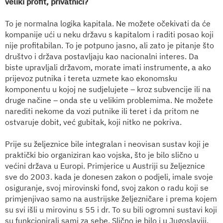
veliki profit, privatnici?
To je normalna logika kapitala. Ne možete očekivati da će
kompanije ući u neku državu s kapitalom i raditi posao koji
nije profitabilan. To je potpuno jasno, ali zato je pitanje što
društvo i država postavljaju kao nacionalni interes. Da
biste upravljali državom, morate imati instrumente, a ako
prijevoz putnika i tereta uzmete kao ekonomsku
komponentu u kojoj ne sudjelujete – kroz subvencije ili na
druge načine – onda ste u velikim problemima. Ne možete
narediti nekome da vozi putnike ili teret i da pritom ne
ostvaruje dobit, već gubitak, koji nitko ne pokriva.
Prije su željeznice bile integralan i neovisan sustav koji je
praktički bio organiziran kao vojska, što je bilo slično u
većini država u Europi. Primjerice u Austriji su željeznice
sve do 2003. kada je donesen zakon o podjeli, imale svoje
osiguranje, svoj mirovinski fond, svoj zakon o radu koji se
primjenjivao samo na austrijske željezničare i prema kojem
su svi išli u mirovinu s 55 i dr. To su bili ogromni sustavi koji
su funkcionirali sami za sebe. Slično je bilo i u Jugoslaviji.