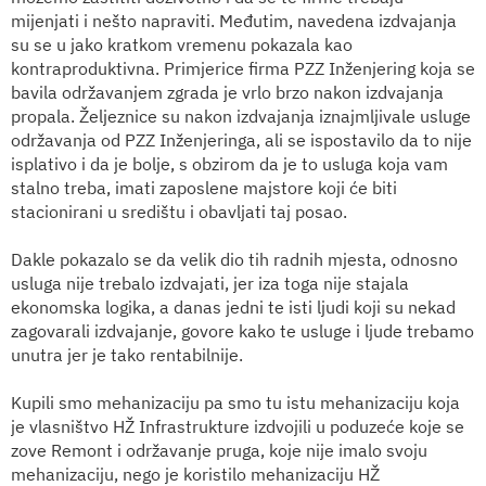
mijenjati i nešto napraviti. Međutim, navedena izdvajanja
su se u jako kratkom vremenu pokazala kao
kontraproduktivna. Primjerice firma PZZ Inženjering koja se
bavila održavanjem zgrada je vrlo brzo nakon izdvajanja
propala. Željeznice su nakon izdvajanja iznajmljivale usluge
održavanja od PZZ Inženjeringa, ali se ispostavilo da to nije
isplativo i da je bolje, s obzirom da je to usluga koja vam
stalno treba, imati zaposlene majstore koji će biti
stacionirani u središtu i obavljati taj posao.
Dakle pokazalo se da velik dio tih radnih mjesta, odnosno
usluga nije trebalo izdvajati, jer iza toga nije stajala
ekonomska logika, a danas jedni te isti ljudi koji su nekad
zagovarali izdvajanje, govore kako te usluge i ljude trebamo
unutra jer je tako rentabilnije.
Kupili smo mehanizaciju pa smo tu istu mehanizaciju koja
je vlasništvo HŽ Infrastrukture izdvojili u poduzeće koje se
zove Remont i održavanje pruga, koje nije imalo svoju
mehanizaciju, nego je koristilo mehanizaciju HŽ