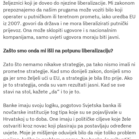
željeznici koji je doveo do njezine liberalizacije. Mi zakonom
prepoznajemo da našim prugama može voziti bilo koji
operater u putničkom ili teretnom prometu, iako uredba EU
iz 2007. govori da država i ne mora liberalizirati putnički
prijevoz. Ona može sklopiti ugovore i s nacionalnim
kompanijama, samo uvjeti ugovora moraju biti javni.
Zašto smo onda mi išli na potpunu liberalizaciju?
Zato što nemamo nikakve strategije, pa tako nismo imali ni
prometne strategije. Kad smo donijeli zakon, donijeli smo
ga jer smo željeli ući u EU, a strategija je bila što prije. Ako
je to strategija, onda su vam rezultati jasni. Kad se sve
stavi na stol, kažete „da“ i to je to.
Banke imaju svoju logiku, pogotovo Svjetska banka ili
novčarske institucije tog tipa koje su se pojavljivale u
Hrvatskoj u to doba. One imaju i političke ciljeve koje žele
ostvariti kroz novac koji plasiraju pa postavljaju određene
uvjete. Moje je mišljenje oduvijek bilo da nije toliko problem