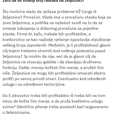
zato da se smanji broj radnika na željeznici?
Što motivira vladu da rješava probleme HŽ Carga ili
željeznice? Proračun. Vlada ima u proračunu stavku koja se
zove željeznica, a politika se nažalost svodi na to da se
smanje izdvajanja iz državnog proračuna za pojedine
stavke. Firme bi, kažu, trebale biti profitabilne, a
kratkoročno se kao najbolje rješenje ispostavlja otpuštanje
velikog broja zaposlenih. Međutim, je li profitabilnost glavni
cilj kojem trebamo stremiti kod vođenja poduzeća poput
željeznica? Ja mislim da nije, već da je glavni cilj da
željeznice ne stvaraju gubitke i da obavljaju društvenu
funkciju. Dakle, moraju koštati čim manje, a pružati čim
više. Željeznice ne mogu biti profitabilne (stvarati ekstra
profit) po samoj prirodi stvari. Eventualno kod određenih
usluga i na određenim teritorijima.
Da li zdravstvo treba biti profitabilno ili treba biti na tom
nivou da košta čim manje, a da pruža kvalitetnu uslugu
svima? Identično pitanje treba postaviti kad razgovaramo
o željeznicama.