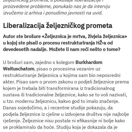
proizvedene probleme, ponukalo nas je da intervju
izvučemo iz arhiva i ponudimo javnosti na uvid.
Liberalizacija željezničkog prometa
Autor ste brošure «Željeznica je mrtva, živjela željeznica»
u kojoj ste pisali o procesu restrukturiranja HŽ-a od
devedesetih nadalje. Možete li nam reći nešto o tome?
U brošuri sam, zajedno s kolegom
Burkhardom
Weituschatom
, pisao o procesima vezanim uz
restrukturiranje željeznica u kojima sam bio neposredni
akter. Pisao sam o prvom zakonu o podjeli željeznice prema
kojem je trebala biti transformirana iz tradicionalnog
sustava ili tradicionalne željeznice, kako se to voli nazivati,
u tzv. modernu željeznicu, kakvo god to imalo značenje.
Danas svjedočimo, a i recentne studije pokazuju, da
podjela željeznice iz cjeline u izdvojena društva nije najbolje
rješenje. Željeznice nisu postale ni efikasnije ni bolje kako
se proklamiralo da hoće. Studiju koja je dokazala da je