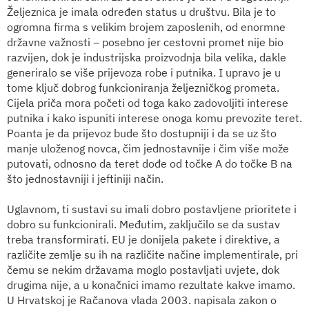
Željeznica je imala određen status u društvu. Bila je to
ogromna firma s velikim brojem zaposlenih, od enormne
državne važnosti – posebno jer cestovni promet nije bio
razvijen, dok je industrijska proizvodnja bila velika, dakle
generiralo se više prijevoza robe i putnika. I upravo je u
tome ključ dobrog funkcioniranja željezničkog prometa.
Cijela priča mora početi od toga kako zadovoljiti interese
putnika i kako ispuniti interese onoga komu prevozite teret.
Poanta je da prijevoz bude što dostupniji i da se uz što
manje uloženog novca, čim jednostavnije i čim više može
putovati, odnosno da teret dođe od točke A do točke B na
što jednostavniji i jeftiniji način.
Uglavnom, ti sustavi su imali dobro postavljene prioritete i
dobro su funkcionirali. Međutim, zaključilo se da sustav
treba transformirati. EU je donijela pakete i direktive, a
različite zemlje su ih na različite načine implementirale, pri
čemu se nekim državama moglo postavljati uvjete, dok
drugima nije, a u konačnici imamo rezultate kakve imamo.
U Hrvatskoj je Račanova vlada 2003. napisala zakon o