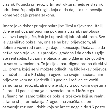
vlasnik Putnički prijevoz ili Infrastruktura, nego je vlasnik
određena županija ili regija koja onda daje to u koncesiju
kome već daje prema zakonu.
Imate jako dobar primjer pokrajine Tirol u Sjevernoj Italiji,
gdje je njihova autonomna pokrajina vlasnik i autobusa i
vlakova i uspinjače, čak je i upravitelj infrastrukturom. Sve
je vlasništvo pokrajine, ona se ne bavi prijevozom, ali
definira vozni red i onda ga daje u koncesije. Dešava se da
netko propituje koji su prohtjevi građana i da onda tu gdje
ste rentabilni, tu vam ne plaća, a tamo gdje imate gubitke,
tu vas subvencionira. To je cijela paradigma prema direktivi
EU, prema kojoj se vi možete odlučiti na bilo kakav prijevoz,
vi možete sad u EU sklopiti ugovor sa svojim nacionalnim
prijevoznikom na sljedećih 20 godina i reći da će voziti
samo taj prijevoznik, ali morate objaviti pod kojim uvjetima
će raditi i pod kojima ga subvencionirate. Možete ga
sufinancirati samo toliko da pokrije troškove koji su realni,
a tamo stoji formulacija, štogod ona značila, da on
ostvaruje razumnu dobit koja se kreće negdje do 15 posto.