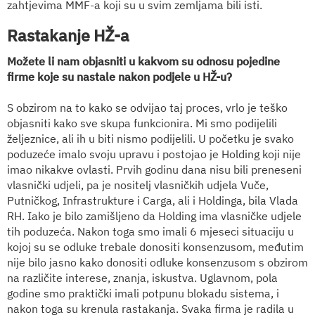
zahtjevima MMF-a koji su u svim zemljama bili isti.
Rastakanje HŽ-a
Možete li nam objasniti u kakvom su odnosu pojedine
firme koje su nastale nakon podjele u HŽ-u?
S obzirom na to kako se odvijao taj proces, vrlo je teško
objasniti kako sve skupa funkcionira. Mi smo podijelili
željeznice, ali ih u biti nismo podijelili. U početku je svako
poduzeće imalo svoju upravu i postojao je Holding koji nije
imao nikakve ovlasti. Prvih godinu dana nisu bili preneseni
vlasnički udjeli, pa je nositelj vlasničkih udjela Vuče,
Putničkog, Infrastrukture i Carga, ali i Holdinga, bila Vlada
RH. Iako je bilo zamišljeno da Holding ima vlasničke udjele
tih poduzeća. Nakon toga smo imali 6 mjeseci situaciju u
kojoj su se odluke trebale donositi konsenzusom, međutim
nije bilo jasno kako donositi odluke konsenzusom s obzirom
na različite interese, znanja, iskustva. Uglavnom, pola
godine smo praktički imali potpunu blokadu sistema, i
nakon toga su krenula rastakanja. Svaka firma je radila u