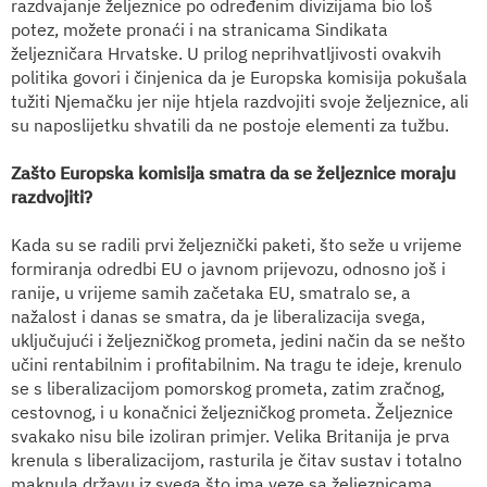
razdvajanje željeznice po određenim divizijama bio loš
potez, možete pronaći i na stranicama Sindikata
željezničara Hrvatske. U prilog neprihvatljivosti ovakvih
politika govori i činjenica da je Europska komisija pokušala
tužiti Njemačku jer nije htjela razdvojiti svoje željeznice, ali
su naposlijetku shvatili da ne postoje elementi za tužbu.
Zašto Europska komisija smatra da se željeznice moraju
razdvojiti?
Kada su se radili prvi željeznički paketi, što seže u vrijeme
formiranja odredbi EU o javnom prijevozu, odnosno još i
ranije, u vrijeme samih začetaka EU, smatralo se, a
nažalost i danas se smatra, da je liberalizacija svega,
uključujući i željezničkog prometa, jedini način da se nešto
učini rentabilnim i profitabilnim. Na tragu te ideje, krenulo
se s liberalizacijom pomorskog prometa,
zatim zračnog,
cestovnog, i u konačnici željezničkog prometa. Željeznice
svakako nisu bile izoliran primjer. Velika Britanija je prva
krenula s liberalizacijom, rasturila je čitav sustav i totalno
maknula državu iz svega što ima veze sa željeznicama.