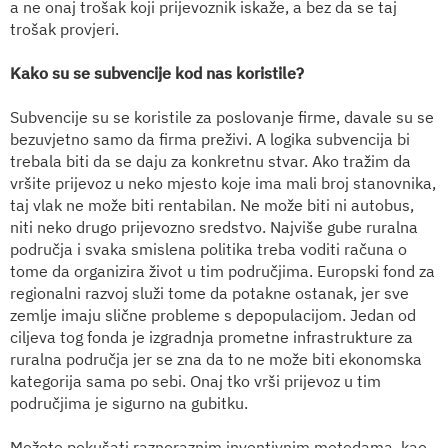
a ne onaj trošak koji prijevoznik iskaže, a bez da se taj
trošak provjeri.
Kako su se subvencije kod nas koristile?
Subvencije su se koristile za poslovanje firme, davale su se
bezuvjetno samo da firma preživi. A logika subvencija bi
trebala biti da se daju za konkretnu stvar. Ako tražim da
vršite prijevoz u neko mjesto koje ima mali broj stanovnika,
taj vlak ne može biti rentabilan. Ne može biti ni autobus,
niti neko drugo prijevozno sredstvo. Najviše gube ruralna
područja i svaka smislena politika treba voditi računa o
tome da organizira život u tim područjima. Europski fond za
regionalni razvoj služi tome da potakne ostanak, jer sve
zemlje imaju slične probleme s depopulacijom. Jedan od
ciljeva tog fonda je izgradnja prometne infrastrukture za
ruralna područja jer se zna da to ne može biti ekonomska
kategorija sama po sebi. Onaj tko vrši prijevoz u tim
područjima je sigurno na gubitku.
Možete pokušati raznoraznim inventivnim metodama, kao