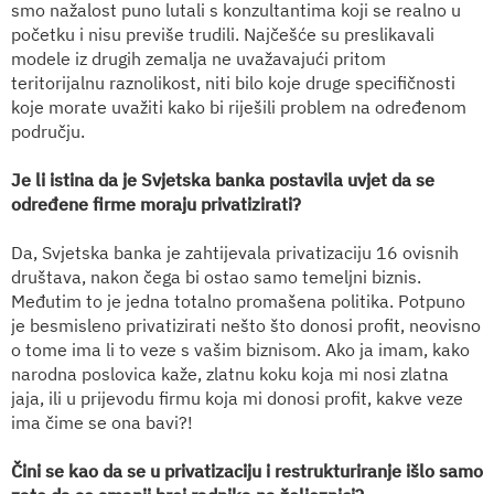
smo nažalost puno lutali s konzultantima koji se realno u
početku i nisu previše trudili. Najčešće su preslikavali
modele iz drugih zemalja ne uvažavajući pritom
teritorijalnu raznolikost, niti bilo koje druge specifičnosti
koje morate uvažiti kako bi riješili problem na određenom
području.
Je li istina da je Svjetska banka postavila uvjet da se
određene firme moraju privatizirati?
Da, Svjetska banka je zahtijevala privatizaciju 16 ovisnih
društava, nakon čega bi ostao samo temeljni biznis.
Međutim to je jedna totalno promašena politika. Potpuno
je besmisleno privatizirati nešto što donosi profit, neovisno
o tome ima li to veze s vašim biznisom. Ako ja imam, kako
narodna poslovica kaže, zlatnu koku koja mi nosi zlatna
jaja, ili u prijevodu firmu koja mi donosi profit, kakve veze
ima čime se ona bavi?!
Čini se kao da se u privatizaciju i restrukturiranje išlo samo