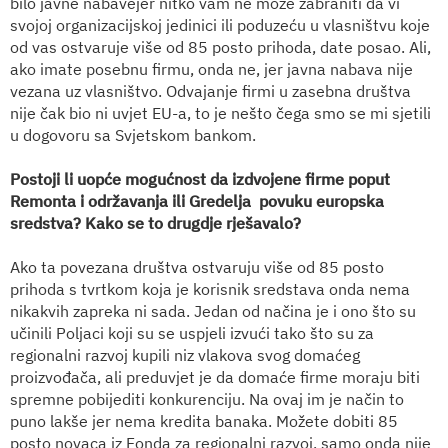
bilo javne nabavejer nitko vam ne može zabraniti da vi
svojoj organizacijskoj jedinici ili poduzeću u vlasništvu koje
od vas ostvaruje više od 85 posto prihoda, date posao. Ali,
ako imate posebnu firmu, onda ne, jer javna nabava nije
vezana uz vlasništvo. Odvajanje firmi u zasebna društva
nije čak bio ni uvjet EU-a, to je nešto čega smo se mi sjetili
u dogovoru sa Svjetskom bankom.
Postoji li uopće mogućnost da izdvojene firme poput
Remonta i održavanja ili Gredelja
povuku europska
sredstva? Kako se to drugdje rješavalo?
Ako ta povezana društva ostvaruju više od 85 posto
prihoda s tvrtkom koja je korisnik sredstava onda nema
nikakvih zapreka ni sada. Jedan od načina je i ono što su
učinili Poljaci koji su se uspjeli izvući tako što su za
regionalni razvoj kupili niz vlakova svog domaćeg
proizvođača, ali preduvjet je da domaće firme moraju biti
spremne pobijediti konkurenciju. Na ovaj im je način to
puno lakše jer nema kredita banaka. Možete dobiti 85
posto novaca iz Fonda za regionalni razvoj, samo onda nije