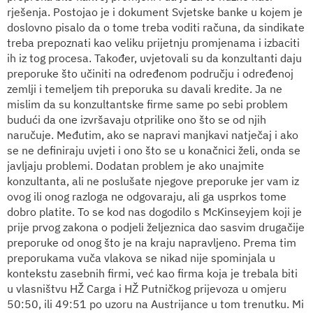
rješenja. Postojao je i dokument Svjetske banke u kojem je
doslovno pisalo da o tome treba voditi računa, da sindikate
treba prepoznati kao veliku prijetnju promjenama i izbaciti
ih iz tog procesa. Također, uvjetovali su da konzultanti daju
preporuke što učiniti na određenom području i određenoj
zemlji i temeljem tih preporuka su davali kredite. Ja ne
mislim da su konzultantske firme same po sebi problem
budući da one izvršavaju otprilike ono što se od njih
naručuje. Međutim, ako se napravi manjkavi natječaj i ako
se ne definiraju uvjeti i ono što se u konačnici želi, onda se
javljaju problemi. Dodatan problem je ako unajmite
konzultanta, ali ne poslušate njegove preporuke jer vam iz
ovog ili onog razloga ne odgovaraju, ali ga usprkos tome
dobro platite. To se kod nas dogodilo s McKinseyjem koji je
prije prvog zakona o podjeli željeznica dao sasvim drugačije
preporuke od onog što je na kraju napravljeno. Prema tim
preporukama vuča vlakova se nikad nije spominjala u
kontekstu zasebnih firmi, već kao firma koja je trebala biti
u vlasništvu HŽ Carga i HŽ Putničkog prijevoza u omjeru
50:50, ili 49:51 po uzoru na Austrijance u tom trenutku. Mi