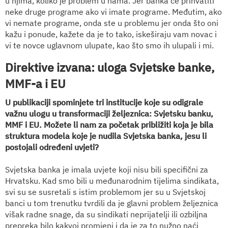
u njima, koliko je problem u nama. Jer banka će prihvatiti
neke druge programe ako vi imate programe. Međutim, ako
vi nemate programe, onda ste u problemu jer onda što oni
kažu i ponude, kažete da je to tako, iskeširaju vam novac i
vi te novce uglavnom ulupate, kao što smo ih ulupali i mi.
Direktive izvana: uloga Svjetske banke,
MMF-a i EU
U publikaciji spominjete tri institucije koje su odigrale
važnu ulogu u transformaciji željeznica: Svjetsku banku,
MMF i EU. Možete li nam za početak približiti koja je bila
struktura modela koje je nudila Svjetska banka, jesu li
postojali određeni uvjeti?
Svjetska banka je imala uvjete koji nisu bili specifični za
Hrvatsku. Kad smo bili u međunarodnim tijelima sindikata,
svi su se susretali s istim problemom jer su u Svjetskoj
banci u tom trenutku tvrdili da je glavni problem željeznica
višak radne snage, da su sindikati neprijatelji ili ozbiljna
prepreka bilo kakvoj promjeni i da je za to nužno naći