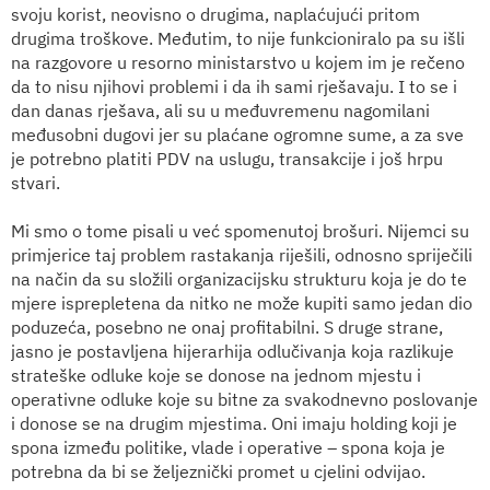
svoju korist, neovisno o drugima, naplaćujući pritom
drugima troškove. Međutim, to nije funkcioniralo pa su išli
na razgovore u resorno ministarstvo u kojem im je rečeno
da to nisu njihovi problemi i da ih sami rješavaju. I to se i
dan danas rješava, ali su u međuvremenu nagomilani
međusobni dugovi jer su plaćane ogromne sume, a za sve
je potrebno platiti PDV na uslugu, transakcije i još hrpu
stvari.
Mi smo o tome pisali u već spomenutoj brošuri. Nijemci su
primjerice taj problem rastakanja riješili, odnosno spriječili
na način da su složili organizacijsku strukturu koja je do te
mjere isprepletena da nitko ne može kupiti samo jedan dio
poduzeća, posebno ne onaj profitabilni. S druge strane,
jasno je postavljena hijerarhija odlučivanja koja razlikuje
strateške odluke koje se donose na jednom mjestu i
operativne odluke koje su bitne za svakodnevno poslovanje
i donose se na drugim mjestima. Oni imaju holding koji je
spona između politike, vlade i operative – spona koja je
potrebna da bi se željeznički promet u cjelini odvijao.