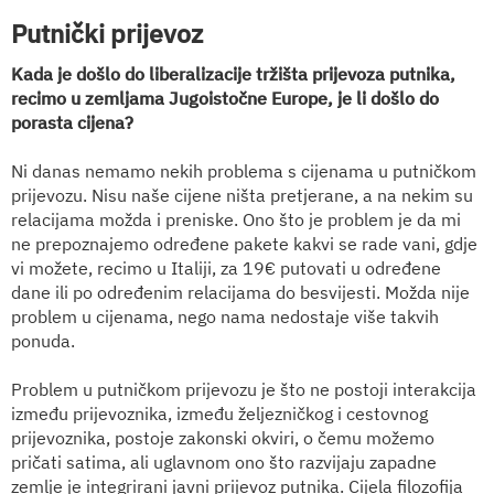
Putnički prijevoz
Kada je došlo do liberalizacije tržišta prijevoza putnika,
recimo u zemljama Jugoistočne Europe, je li došlo do
porasta cijena?
Ni danas nemamo nekih problema s cijenama u putničkom
prijevozu. Nisu naše cijene ništa pretjerane, a na nekim su
relacijama možda i preniske. Ono što je problem je da mi
ne prepoznajemo određene pakete kakvi se rade vani, gdje
vi možete, recimo u Italiji, za 19€ putovati u određene
dane ili po određenim relacijama do besvijesti. Možda nije
problem u cijenama, nego nama nedostaje više takvih
ponuda.
Problem u putničkom prijevozu je što ne postoji interakcija
između prijevoznika, između željezničkog i cestovnog
prijevoznika, postoje zakonski okviri, o čemu možemo
pričati satima, ali uglavnom ono što razvijaju zapadne
zemlje je integrirani javni prijevoz putnika. Cijela filozofija