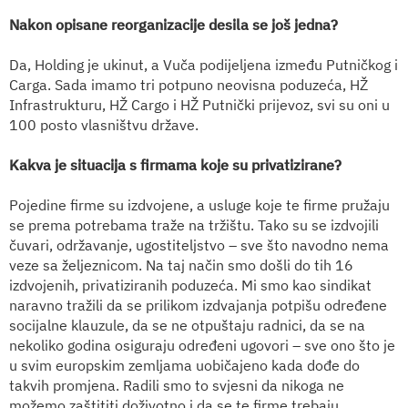
Nakon opisane reorganizacije desila se još jedna?
Da, Holding je ukinut, a Vuča podijeljena između Putničkog i
Carga. Sada imamo tri potpuno neovisna poduzeća, HŽ
Infrastrukturu, HŽ Cargo i HŽ Putnički prijevoz, svi su oni u
100 posto vlasništvu države.
Kakva je situacija s firmama koje su privatizirane?
Pojedine firme su izdvojene, a usluge koje te firme pružaju
se prema potrebama traže na tržištu. Tako su se izdvojili
čuvari, održavanje, ugostiteljstvo – sve što navodno nema
veze sa željeznicom. Na taj način smo došli do tih 16
izdvojenih, privatiziranih poduzeća. Mi smo kao sindikat
naravno tražili da se prilikom izdvajanja potpišu određene
socijalne klauzule, da se ne otpuštaju radnici, da se na
nekoliko godina osiguraju određeni ugovori – sve ono što je
u svim europskim zemljama uobičajeno kada dođe do
takvih promjena. Radili smo to svjesni da nikoga ne
možemo zaštititi doživotno i da se te firme trebaju