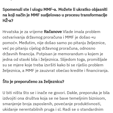
Spomenuli ste i ulogu MMF-a. Možete li ukratko objasniti
na koji način je MMF sudjelovao u procesu transformacije
HŽ-a?
Hrvatska je za vrijeme
Račanove
Vlade imala problem
ostvarivanja državnog proračuna i MMF je došao «u
pomoć». Međutim, nije došao samo po pitanju željeznice,
već po pitanju cijelog državnog proračuna, odnosno
državnih financija. Potpisan je memorandum u kojem je
jedna od stavki bila i željeznica. Slijedom toga, promišljale
su se mjere koje treba izvršiti kako bi se riješio problem
željeznica, a MMF je zauzvrat obećao kredite i financiranja.
Što je preporučeno za željeznicu?
U biti ništa što se i inače ne govori. Dakle, preporuka je bila
izdvojiti ona društva koja se ne bave temeljnim biznisom,
smanjenje broja zaposlenih, povećanje produktivnosti,
ukidanje nerentabilnih pruga i sl. Radi se o standardnim