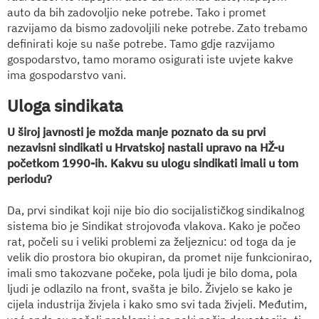
auto da bih zadovoljio neke potrebe. Tako i promet
razvijamo da bismo zadovoljili neke potrebe. Zato trebamo
definirati koje su naše potrebe. Tamo gdje razvijamo
gospodarstvo, tamo moramo osigurati iste uvjete kakve
ima gospodarstvo vani.
Uloga sindikata
U široj javnosti je možda manje poznato da su prvi
nezavisni sindikati u Hrvatskoj nastali upravo na HŽ-u
početkom 1990-ih. Kakvu su ulogu sindikati imali u tom
periodu?
Da, prvi sindikat koji nije bio dio socijalističkog sindikalnog
sistema bio je Sindikat strojovođa vlakova. Kako je počeo
rat, počeli su i veliki problemi za željeznicu: od toga da je
velik dio prostora bio okupiran, da promet nije funkcionirao,
imali smo takozvane počeke, pola ljudi je bilo doma, pola
ljudi je odlazilo na front, svašta je bilo. Živjelo se kako je
cijela industrija živjela i kako smo svi tada živjeli. Međutim,