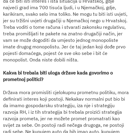
da će biti isti interes i ista situacija u Hrvatskoj, gdje
najveći grad ima 700 tisuća ljudi, i u Njemačkoj, gdje,
karikiram, svako selo ima toliko. Ne mogu tu biti isti uvjeti,
jer su tržišni uvjeti drugačiji u Njemačkoj nego u Hrvatskoj.
Treba voditi o tome računa i stvarati zakonsku regulativu,
treba promišljati te pakete na znatno drugačiji način, jer
vam se može dogoditi da umjesto jednog monopoliste
imate drugog monopolistu. Jer će taj jedan koji dođe prvo
pojesti domaćega, pojest će sve oko sebe i bit će
monopolist. Onda niste dobili ništa.
Kakva bi trebala biti uloga države kada govorimo o
prometnoj politici?
D
ržava mora promisliti cjelokupnu prometnu politiku, mora
definirati interes koji postoji. Nekakav normalni put bio bi
da imamo gospodarsku strategiju, iza nje i strategiju
razvoja RH, i iz tih strategija bi trebala proizići strategija
razvoja prometa, jer ne možete promet promatrati kao
svijet za sebe. On postoji radi nečega drugoga, ne postoji
radi sebe. Ne kupujem auto da bih imao auto, kupujem