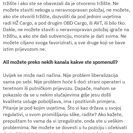
tržište i ako ste se obavezali da je otvoreno tržište. Ne
možete staviti nekoga u neravnopravan položaj, ne možete,
ako ste otvorili tržište, dozvoliti da pod jednim uvjetima
radi HŽ Cargo, a pod drugim OBD Cargo, ili AVT, ili bilo tko.
Dakle, ne možete staviti u neravnopravan položaj igrače na
tržištu, a ako ste dali subvenciju, morate je dati svima. Ne
možete ciljano svoga favorizirati, a sve druge koji se bave
istim prijevozom ne.
Ali možete preko nekih kanala kakve ste spomenuli?
Uvijek se može naći načina. Nije problem liberalizacija
sama po sebi. Nije problem hoće li doći strani operateri u
teretnom ili putničkom prijevozu. Dapače, mahom se
pokazalo da se u nekim slučajevima gdje jesu došli
kvaliteta usluge poboljšava, ima i pozitivnih primjera.
Pitanje je pod kojim uvjetima. Što vi kao država u svojoj
regulativi, u svom promišljanju slike, radite? Ako kažete,
prepuštam to vama da vi izregulirate, onda ste u velikim
problemima. Ne možete se dovesti u tu poziciju i očekivati