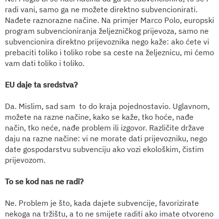
radi vani, samo ga ne možete direktno subvencionirati.
Nađete raznorazne načine. Na primjer Marco Polo, europski
program subvencioniranja željezničkog prijevoza, samo ne
subvencionira direktno prijevoznika nego kaže: ako ćete vi
prebaciti toliko i toliko robe sa ceste na željeznicu, mi ćemo
vam dati toliko i toliko.
EU daje ta sredstva?
Da. Mislim, sad sam
to do kraja pojednostavio. Uglavnom,
možete na razne načine, kako se kaže, tko hoće, nađe
način, tko neće, nađe problem ili izgovor. Različite države
daju na razne načine: vi ne morate dati prijevozniku, nego
date gospodarstvu subvenciju ako vozi ekološkim, čistim
prijevozom.
To se kod nas ne radi?
Ne. Problem je što, kada dajete subvencije, favorizirate
nekoga na tržištu, a to ne smijete raditi ako imate otvoreno