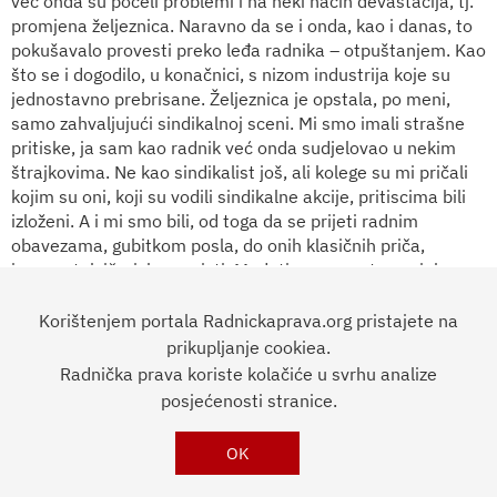
već onda su počeli problemi i na neki način devastacija, tj.
promjena željeznica. Naravno da se i onda, kao i danas, to
pokušavalo provesti preko leđa radnika – otpuštanjem. Kao
što se i dogodilo, u konačnici, s nizom industrija koje su
jednostavno prebrisane. Željeznica je opstala, po meni,
samo zahvaljujući sindikalnoj sceni. Mi smo imali strašne
pritiske, ja sam kao radnik već onda sudjelovao u nekim
štrajkovima. Ne kao sindikalist još, ali kolege su mi pričali
kojim su oni, koji su vodili sindikalne akcije, pritiscima bili
izloženi. A i mi smo bili, od toga da se prijeti radnim
obavezama, gubitkom posla, do onih klasičnih priča,
jugonostalgičari, komunisti. Međutim, sve se to uspjelo
progurati, i sindikati su to ratno vrijeme, koje je bilo ratno i
u sindikalnom smislu, u smislu borbe za opstanak firme, po
Korištenjem portala Radnickaprava.org pristajete na
mom mišljenju, jako uspješno odradili. Međutim, kako se
prikupljanje cookiea.
vrijeme odmicalo, tako su i politika i vlasti shvatile da
Radnička prava koriste kolačiće u svrhu analize
moraju mijenjati taktike, pa su onda na sindikalnoj sceni
posjećenosti stranice.
države, a tako i na sceni u firmi, potpomagale i propagirale
osnivanje strukovnih sindikata, jer čim ih je više, to je lakše
OK
manipulirati, upravljati.