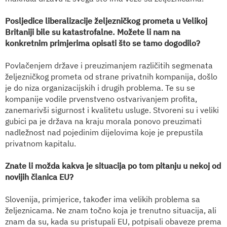
Posljedice liberalizacije željezničkog prometa u Velikoj
Britaniji bile su katastrofalne. Možete li nam na
konkretnim primjerima opisati što se tamo dogodilo?
Povlačenjem države i preuzimanjem različitih segmenata
željezničkog prometa od strane privatnih kompanija, došlo
je do niza organizacijskih i drugih problema. Te su se
kompanije vodile prvenstveno ostvarivanjem profita,
zanemarivši sigurnost i kvalitetu usluge. Stvoreni su i veliki
gubici pa je država na kraju morala ponovo preuzimati
nadležnost nad pojedinim dijelovima koje je prepustila
privatnom kapitalu.
Znate li možda kakva je situacija po tom pitanju u nekoj od
novijih članica EU?
Slovenija, primjerice, također ima velikih problema sa
željeznicama. Ne znam točno koja je trenutno situacija, ali
znam da su, kada su pristupali EU, potpisali obaveze prema