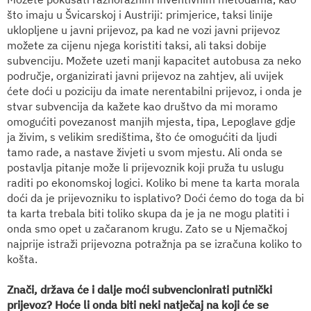
što imaju u Švicarskoj i Austriji: primjerice, taksi linije
uklopljene u javni prijevoz, pa kad ne vozi javni prijevoz
možete za cijenu njega koristiti taksi, ali taksi dobije
subvenciju. Možete uzeti manji kapacitet autobusa za neko
područje, organizirati javni prijevoz na zahtjev, ali uvijek
ćete doći u poziciju da imate nerentabilni prijevoz, i onda je
stvar subvencija da kažete kao društvo da mi moramo
omogućiti povezanost manjih mjesta, tipa, Lepoglave gdje
ja živim, s velikim središtima, što će omogućiti da ljudi
tamo rade, a nastave živjeti u svom mjestu. Ali onda se
postavlja pitanje može li prijevoznik koji pruža tu uslugu
raditi po ekonomskoj logici. Koliko bi mene ta karta morala
doći da je prijevozniku to isplativo? Doći ćemo do toga da bi
ta karta trebala biti toliko skupa da je ja ne mogu platiti i
onda smo opet u začaranom krugu. Zato se u Njemačkoj
najprije istraži prijevozna potražnja pa se izračuna koliko to
košta.
Znači, država će i dalje moći subvencionirati putnički
prijevoz? Hoće li onda biti neki natječaj na koji će se