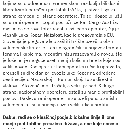
kojima su u određenom vremenskom razdoblju bili dužni
liberalizirati određeni postotak tržišta, tj. otvoriti ga za
strane kompanije i strane operatere. To se i dogodilo, ušli
su strani operateri poput podružnice Rail Cargo Austria,
mislim da se zove Interfracht, i još jedan operater, čiji je
vlasnik Luka Kopar. Nažalost, kad je pregovarala s EU,
Slovenija je pregovarala o zaštiti tržišta uzevši u obzir
volumenske kriterije – dakle ograničili su prijevoz tereta u
tonama i kubicima, međutim nisu razgovarali o novcu, što
je loše jer je moguće uzeti manju količinu tereta koja nosi
veliki novac. Kod njih su strani operateri učinili upravo to,
preuzeli su direktan prijevoz iz luke Koper na određene
destinacije u Mađarskoj ili Rumunjskoj. To su direktni
vlakovi – što znači mali trošak, a veliki prihod. S druge
strane, nacionalnom operateru ostali su manje profitabilni
poslovi. Dakle, strani operateri nisu uzeli puno u smislu
volumena, ali su u principu uzeli velik udio u profitu.
Dakle, radi se o klasičnoj podjeli: lokalne linije ili one
manje profitabilne preuzima država, a one koje donose