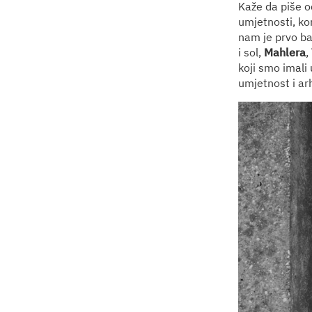
Kaže da piše o
umjetnosti, kom
nam je prvo ba
i sol,
Mahlera
,
koji smo imali 
umjetnost i ar