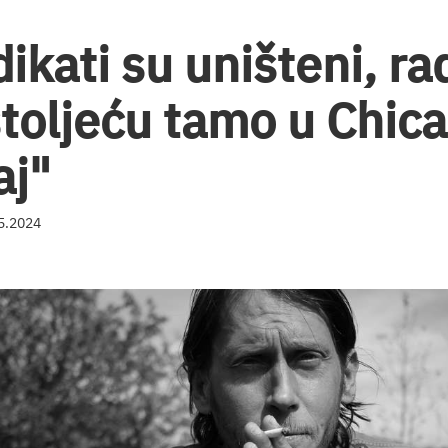
dikati su uništeni, r
stoljeću tamo u Chica
aj"
05.2024