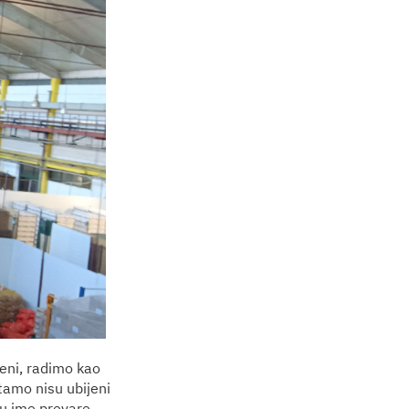
teni, radimo kao
tamo nisu ubijeni
 u ime prevare,