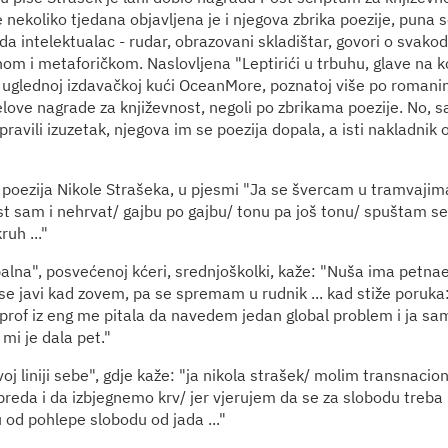
nekoliko tjedana objavljena je i njegova zbrika poezije, puna s
eda intelektualac - rudar, obrazovani skladištar, govori o svako
nom i metaforičkom. Naslovljena "Leptirići u trbuhu, glave na 
u uglednoj izdavačkoj kući OceanMore, poznatoj više po romanim
love nagrade za književnost, negoli po zbrikama poezije. No, 
vili izuzetak, njegova im se poezija dopala, a isti nakladnik o
 poezija Nikole Strašeka, u pjesmi "Ja se švercam u tramvajim
ist sam i nehrvat/ gajbu po gajbu/ tonu pa još tonu/ spuštam s
uh ..."
alna", posvećenoj kćeri, srednjoškolki, kaže: "Nuša ima petnae
e javi kad zovem, pa se spremam u rudnik ... kad stiže poruka: 
prof iz eng me pitala da navedem jedan global problem i ja sa
mi je dala pet."
rvoj liniji sebe", gdje kaže: "ja nikola strašek/ molim transnacion
preda i da izbjegnemo krv/ jer vjerujem da se za slobodu treba 
 od pohlepe slobodu od jada ..."