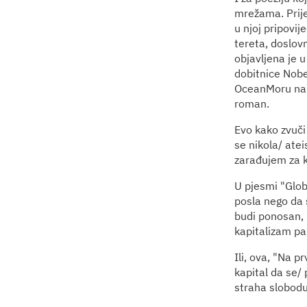
mrežama. Prije 
u njoj pripovij
tereta, doslov
objavljena je 
dobitnice Nobe
OceanMoru napra
roman.
Evo kako zvuči
se nikola/ ate
zarađujem za kr
U pjesmi "Glob
posla nego da s
budi ponosan, 
kapitalizam pa 
Ili, ova, "Na p
kapital da se/ 
straha slobodu