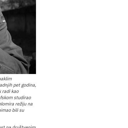
maklim
adnjih pet godina,
 radi kao
ofskom studirao
plomira režiju na
imao bili su
nost na društvenim