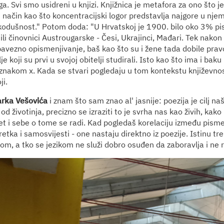
jiga. Svi smo usidreni u knjizi. Knjižnica je metafora za ono što j
i način kao što koncentracijski logor predstavlja najgore u njem
kodušnost." Potom doda: "U Hrvatskoj je 1900. bilo oko 3% pi
ili činovnici Austrougarske - Česi, Ukrajinci, Mađari. Tek nako
bavezno opismenjivanje, baš kao što su i žene tada dobile prav
e koji su prvi u svojoj obitelji studirali. Isto kao što ima i baku
 znakom x. Kada se stvari pogledaju u tom kontekstu književno
ji.
rka Vešovića
i znam što sam znao al' jasnije: poezija je cilj n
od životinja, precizno se izraziti to je svrha nas kao živih, ka
t i sebe o tome se radi. Kad pogledaš korelaciju između pismeno
retka i samosvijesti - one nastaju direktno iz poezije. Istinu tre
kom, a tko se jezikom ne služi dobro osuđen da zaboravlja i ne 