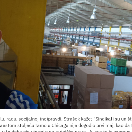
u, radu, socijalnoj (ne)pravdi, Strašek kaže: "Sindikati su uniš
aestom stoljeću tamo u Chicagu nije dogodio prvi maj, kao da 
a u to doba nisu formirana radnička prava. A, sve to je zapravo