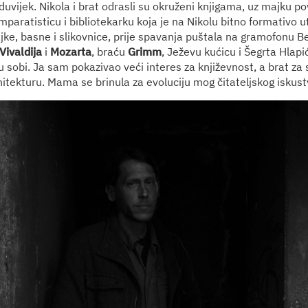
duvijek. Nikola i brat odrasli su okruženi knjigama, uz majku p
paratisticu i bibliotekarku koja je na Nikolu bitno formativo ut
jke, basne i slikovnice, prije spavanja puštala na gramofonu Be
Vivaldija
i
Mozarta
, braću
Grimm
, Ježevu kućicu i Šegrta Hlap
u sobi. Ja sam pokazivao veći interes za književnost, a brat za s
hitekturu. Mama se brinula za evoluciju mog čitateljskog iskust