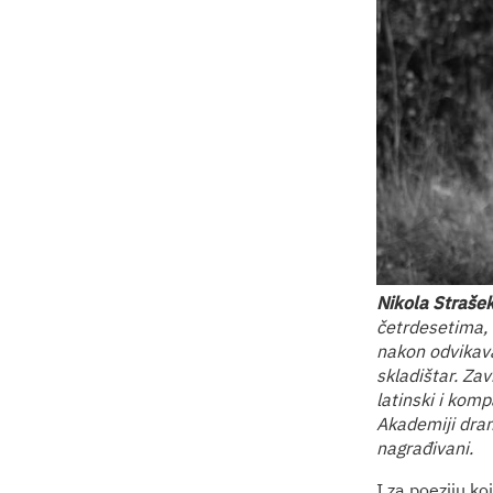
Nikola Straše
četrdesetima, č
nakon odvikava
skladištar. Za
latinski i komp
Akademiji drams
nagrađivani.
I za poeziju k