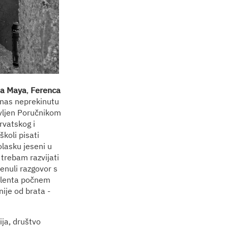
la Maya
,
Ferenca
danas neprekinutu
evljen Poručnikom
rvatskog i
koli pisati
lasku jeseni u
 trebam razvijati
menuli razgovor s
talenta počnem
nije od brata -
cija, društvo