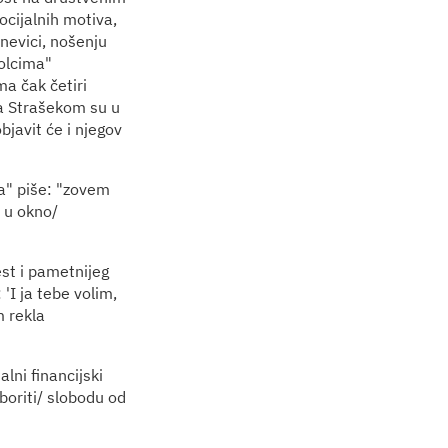
ocijalnih motiva,
dnevici, nošenju
kolcima"
a čak četiri
sa Strašekom su u
bjavit će i njegov
a" piše: "zovem
e u okno/
st i pametnijeg
'I ja tebe volim,
m rekla
alni financijski
boriti/ slobodu od