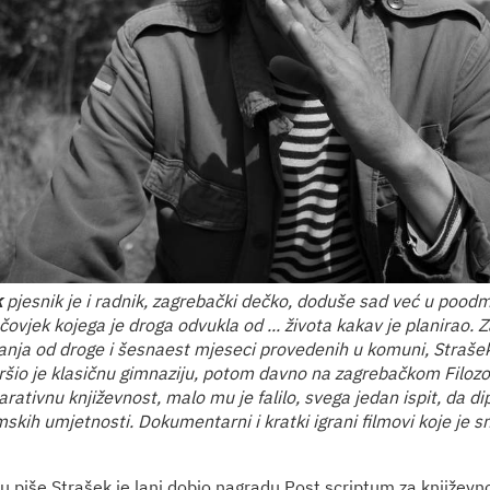
k
pjesnik je i radnik, zagrebački dečko, doduše sad već u pood
ovjek kojega je droga odvukla od ... života kakav je planirao. Z
nja od droge i šesnaest mjeseci provedenih u komuni, Strašek
vršio je klasičnu gimnaziju, potom davno na zagrebačkom Filoz
arativnu književnost, malo mu je falilo, svega jedan ispit, da di
kih umjetnosti. Dokumentarni i kratki igrani filmovi koje je sn
oju piše Strašek je lani dobio nagradu Post scriptum za književ