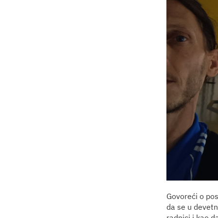
Govoreći o posl
da se u devetn
radnici i kao d