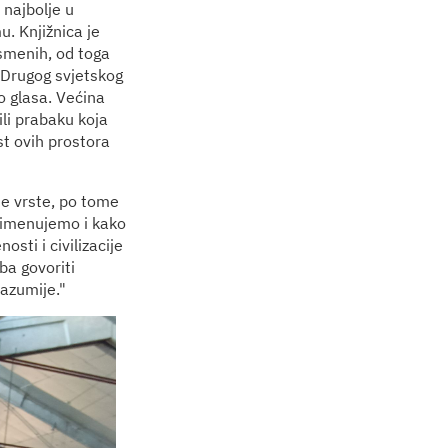
e najbolje u
u. Knjižnica je
smenih, od toga
n Drugog svjetskog
o glasa. Većina
 ili prabaku koja
st ovih prostora
aše vrste, po tome
ko imenujemo i kako
sti i civilizacije
ba govoriti
razumije."