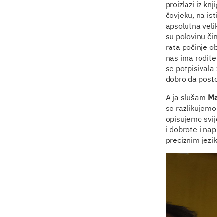
proizlazi iz kn
čovjeku, na ist
apsolutna veli
su polovinu čin
rata počinje o
nas ima roditelj
se potpisivala
dobro da posto
A ja slušam
Ma
se razlikujemo 
opisujemo svije
i dobrote i nap
preciznim jezi