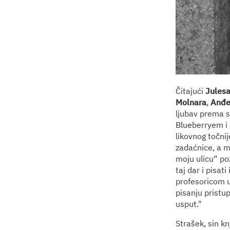
Čitajući
Julesa
Molnara
,
Anđe
ljubav prema s
Blueberryem i 
likovnog točni
zadaćnice, a m
moju ulicu“ poz
taj dar i pisat
profesoricom u
pisanju pristup
usput."
Strašek, sin kn