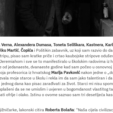
 Verna
,
Alexandera Dumasa
,
Toneta Seliškara
,
Kastnera
,
Kar
lku Martić
,
Čopića
i Politikin zabavnik, uz koji sam razvio do 
tripu, pisao sam kratke priče i crtao kaubojske stripove oduš
Jeremiahom i sve se to manifestiralo u školskim radovima iz h
je od jedanaeste, dvanaeste godine kad sam počeo u osnovnoj š
oja profesorica iz hrvatskog
Marija Pavković
nakon jedne o „do
vala moje starce u školu i rekla im da sam jako talentiran i da
i i jednog dana kao pisac zarađivati za život. Starci mi nisu spo
plašeni da se ne umislim i uvjeren u bogomdanost vlastitog 
ati ofrlje i olako. Istinu o ovome saznao sam tri desetljeća kas
jižničarke, lakonski citira
Roberta Bolaña
: "Naša cijela civiliza