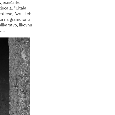
ovjesničarku
jecala. "Čitala
atlese, Azru, Leb
ića na gramofonu
likarstvo, likovnu
va.