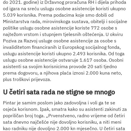
do 2021. godine) iz Državnog proračuna RH i dijela prihoda
od igara na sreću uslugu osobne asistencije koristi ukupno
5.039 korisnika. Prema podacima koje smo dobili od
Ministarstva rada, mirovinskoga sustava, obitelji i socijalne
politike uslugu osobne asistencije koriste 772 osobe s
najtežom vrstom i stupnjem tjelesnih oštećenja. U okviru
Poziva za Razvoj usluge osobne asistencije za osobe s
invaliditetom financiranih iz Europskog socijalnog fonda,
uslugu asistencije koristi ukupno 2.493 korisnika. Od toga
uslugu osobne asistencije ostvaruje 1.617 osoba. Osobni
asistenti sa svojim korisnicima provode 20 sati tjedno
prema dogovoru, a njihova plaća iznosi 2.000 kuna neto,
plus troškovi prijevoza.
U četiri sata rada ne stigne se mnogo
Pintar je samim poslom jako zadovoljna i voli ga te se
osjeća korisnom. Ipak, smatra kako su asistenti zakinuti za
popriličan broj toga. „Prvenstveno, radno vrijeme od četiri
sata dnevno najčešće nije dovoljno korisniku, a niti meni
kao radniku nije dovoljno 2.000 kn mjesečno. U četiri sata