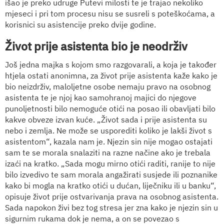
išao je preko udruge Putevi milosti te je trajao nekoliko
mjeseci i pri tom procesu nisu se susreli s poteškoćama, a
korisnici su asistencije preko dvije godine.
Život prije asistenta bio je neodrživ
Još jedna majka s kojom smo razgovarali, a koja je također
htjela ostati anonimna, za život prije asistenta kaže kako je
bio neizdrživ, maloljetne osobe nemaju pravo na osobnog
asistenta te je njoj kao samohranoj majici do njegove
punoljetnosti bilo nemoguće otići na posao ili obavljati bilo
kakve obveze izvan kuće. „Život sada i prije asistenta su
nebo i zemlja. Ne može se usporediti koliko je lakši život s
asistentom“, kazala nam je. Njezin sin nije mogao ostajati
sam te se morala snalaziti na razne načine ako je trebala
izaći na kratko. „Sada mogu mirno otići raditi, ranije to nije
bilo izvedivo te sam morala angažirati susjede ili poznanike
kako bi mogla na kratko otići u dućan, liječniku ili u banku“,
opisuje život prije ostvarivanja prava na osobnog asistenta.
Sada napokon živi bez tog stresa jer zna kako je njezin sin u
sigurnim rukama dok je nema, a on se povezao s