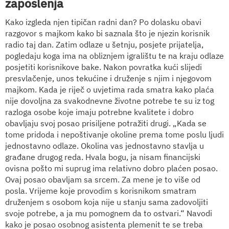
zaposlenja
Kako izgleda njen tipičan radni dan? Po dolasku obavi
razgovor s majkom kako bi saznala što je njezin korisnik
radio taj dan. Zatim odlaze u šetnju, posjete prijatelja,
pogledaju koga ima na obliznjem igralištu te na kraju odlaze
posjetiti korisnikove bake. Nakon povratka kući slijedi
presvlačenje, unos tekućine i druženje s njim i njegovom
majkom. Kada je riječ o uvjetima rada smatra kako plaća
nije dovoljna za svakodnevne životne potrebe te su iz tog
razloga osobe koje imaju potrebne kvalitete i dobro
obavljaju svoj posao prisiljene potražiti drugi. „Kada se
tome pridoda i nepoštivanje okoline prema tome poslu ljudi
jednostavno odlaze. Okolina vas jednostavno stavlja u
građane drugog reda. Hvala bogu, ja nisam financijski
ovisna pošto mi suprug ima relativno dobro plaćen posao.
Ovaj posao obavljam sa srcem. Za mene je to više od
posla. Vrijeme koje provodim s korisnikom smatram
druženjem s osobom koja nije u stanju sama zadovoljiti
svoje potrebe, a ja mu pomognem da to ostvari.“ Navodi
kako je posao osobnog asistenta plemenit te se treba