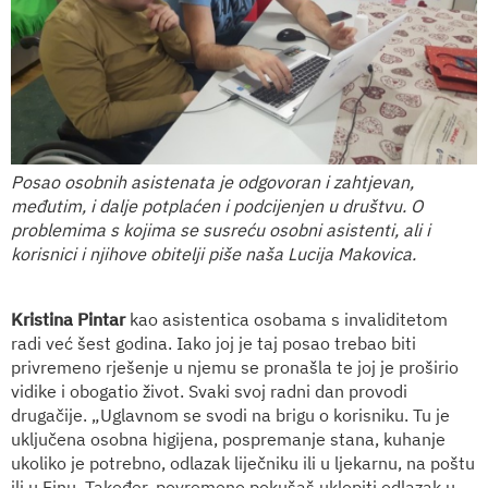
Posao osobnih asistenata je odgovoran i zahtjevan,
međutim, i dalje potplaćen i podcijenjen u društvu. O
problemima s kojima se susreću osobni asistenti, ali i
korisnici i njihove obitelji piše naša Lucija Makovica.
Kristina Pintar
kao asistentica osobama s invaliditetom
radi već šest godina. Iako joj je taj posao trebao biti
privremeno rješenje u njemu se pronašla te joj je proširio
vidike i obogatio život. Svaki svoj radni dan provodi
drugačije. „Uglavnom se svodi na brigu o korisniku. Tu je
uključena osobna higijena, pospremanje stana, kuhanje
ukoliko je potrebno, odlazak liječniku ili u ljekarnu, na poštu
ili u Finu. Također, povremeno pokušaš uklopiti odlazak u