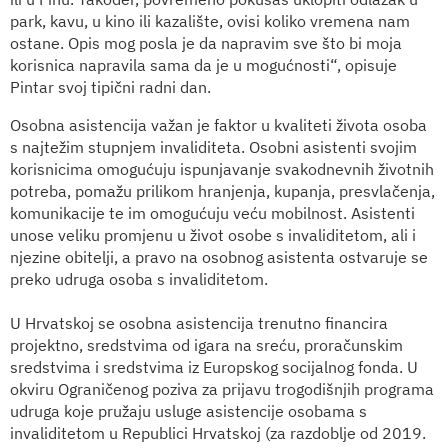
park, kavu, u kino ili kazalište, ovisi koliko vremena nam
ostane. Opis mog posla je da napravim sve što bi moja
korisnica napravila sama da je u mogućnosti“, opisuje
Pintar svoj tipični radni dan.
Osobna asistencija važan je faktor u kvaliteti života osoba
s najtežim stupnjem invaliditeta. Osobni asistenti svojim
korisnicima omogućuju ispunjavanje svakodnevnih životnih
potreba, pomažu prilikom hranjenja, kupanja, presvlačenja,
komunikacije te im omogućuju veću mobilnost. Asistenti
unose veliku promjenu u život osobe s invaliditetom, ali i
njezine obitelji, a pravo na osobnog asistenta ostvaruje se
preko udruga osoba s invaliditetom.
U Hrvatskoj se osobna asistencija trenutno financira
projektno, sredstvima od igara na sreću, proračunskim
sredstvima i sredstvima iz Europskog socijalnog fonda. U
okviru Ograničenog poziva za prijavu trogodišnjih programa
udruga koje pružaju usluge asistencije osobama s
invaliditetom u Republici Hrvatskoj (za razdoblje od 2019.