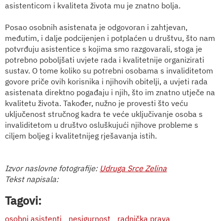
asistenticom i kvaliteta života mu je znatno bolja.
Posao osobnih asistenata je odgovoran i zahtjevan,
međutim, i dalje podcijenjen i potplaćen u društvu, što nam
potvrđuju asistentice s kojima smo razgovarali, stoga je
potrebno poboljšati uvjete rada i kvalitetnije organizirati
sustav. O tome koliko su potrebni osobama s invaliditetom
govore priče ovih korisnika i njihovih obitelji, a uvjeti rada
asistenata direktno pogađaju i njih, što im znatno utječe na
kvalitetu života. Također, nužno je provesti što veću
uključenost stručnog kadra te veće uključivanje osoba s
invaliditetom u društvo osluškujući njihove probleme s
ciljem boljeg i kvalitetnijeg rješavanja istih.
Izvor naslovne fotografije:
Udruga Srce Zelina
Tekst napisala:
Tagovi:
osobni asistenti
nesigurnost
radnička prava