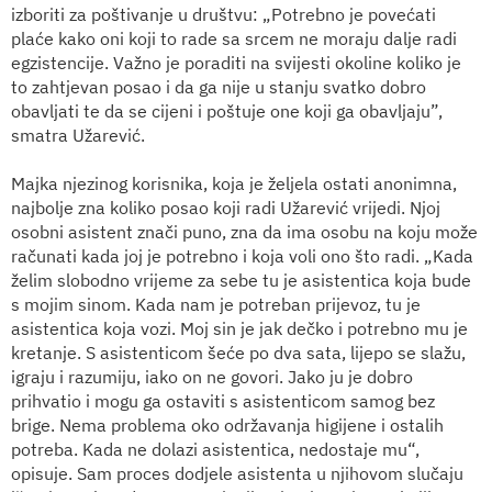
izboriti za poštivanje u društvu: „Potrebno je povećati
plaće kako oni koji to rade sa srcem ne moraju dalje radi
egzistencije. Važno je poraditi na svijesti okoline koliko je
to zahtjevan posao i da ga nije u stanju svatko dobro
obavljati te da se cijeni i poštuje one koji ga obavljaju”,
smatra Užarević.
Majka njezinog korisnika, koja je željela ostati anonimna,
najbolje zna koliko posao koji radi Užarević vrijedi. Njoj
osobni asistent znači puno, zna da ima osobu na koju može
računati kada joj je potrebno i koja voli ono što radi. „Kada
želim slobodno vrijeme za sebe tu je asistentica koja bude
s mojim sinom. Kada nam je potreban prijevoz, tu je
asistentica koja vozi. Moj sin je jak dečko i potrebno mu je
kretanje. S asistenticom šeće po dva sata, lijepo se slažu,
igraju i razumiju, iako on ne govori. Jako ju je dobro
prihvatio i mogu ga ostaviti s asistenticom samog bez
brige. Nema problema oko održavanja higijene i ostalih
potreba. Kada ne dolazi asistentica, nedostaje mu“,
opisuje. Sam proces dodjele asistenta u njihovom slučaju