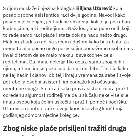
S njom se slaže i njezina kolegica
Biljana Užarević
koja
posao osobne asistentice radi dvije godine. Navodi kako
posao nije cijenjen, jer ljudi ne shvaćaju koliko je potreban
korisnicima, ali i roditeljima. „Nažalost, ima puno onih koji
to rade samo radi plaće i staža dok ne nađu nešto drugo.
Mali broj ljudi to radi sa srcem i dušom kako bi trebalo. Za
mene to nije posao nego poziv kojim pomažemo osobama s
invaliditetom da se malo maknu iz svakodnevice s
roditeljima. Da imaju nekoga tko dolazi samo zbog njih i
njima, a time im se pokazuje da su i oni bitni.“ Ističe kako
na taj način i članovi obitelji imaju vremena za sebe i svoje
potrebe, a osobni asistenti im pomažu kod očuvanja
mentalne snage. Smatra i kako pravi asistent mora pružiti
određenu sigurnost roditeljima da u slučaju neke više sile
imaju osobu koja će im uskočiti i pružiti pomoć i podršku.
Užarević trenutno radi s dvoje korisnika zbog korištenja
godišnjeg odmora njezine kolegice.
Zbog niske plaće prisiljeni tražiti druga