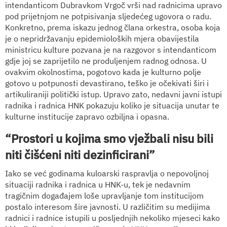
intendanticom Dubravkom Vrgoč vrši nad radnicima upravo
pod prijetnjom ne potpisivanja sljedećeg ugovora o radu.
Konkretno, prema iskazu jednog člana orkestra, osoba koja
je o nepridržavanju epidemioloških mjera obavijestila
ministricu kulture pozvana je na razgovor s intendanticom
gdje joj se zaprijetilo ne produljenjem radnog odnosa. U
ovakvim okolnostima, pogotovo kada je kulturno polje
gotovo u potpunosti devastirano, teško je očekivati širi i
artikuliraniji politički istup. Upravo zato, nedavni javni istupi
radnika i radnica HNK pokazuju koliko je situacija unutar te
kulturne institucije zapravo ozbiljna i opasna.
“Prostori u kojima smo vježbali nisu bili
niti čišćeni niti dezinficirani”
Iako se već godinama kuloarski raspravlja o nepovoljnoj
situaciji radnika i radnica u HNK-u, tek je nedavnim
tragičnim događajem loše upravljanje tom institucijom
postalo interesom šire javnosti. U različitim su medijima
radnici i radnice istupili u posljednjih nekoliko mjeseci kako