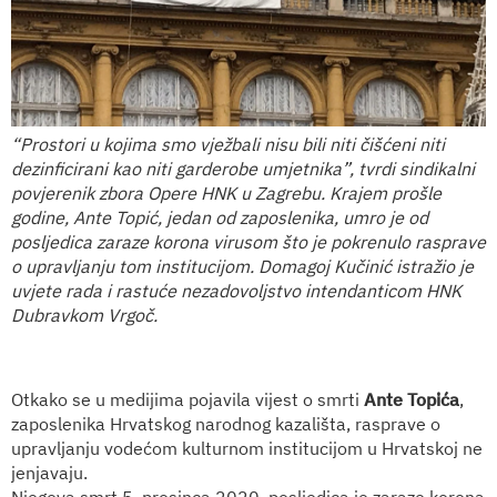
“Prostori u kojima smo vježbali nisu bili niti čišćeni niti
dezinficirani kao niti garderobe umjetnika”, tvrdi sindikalni
povjerenik zbora Opere HNK u Zagrebu. Krajem prošle
godine, Ante Topić, jedan od zaposlenika, umro je od
posljedica zaraze korona virusom što je pokrenulo rasprave
o upravljanju tom institucijom. Domagoj Kučinić istražio je
uvjete rada i rastuće nezadovoljstvo intendanticom HNK
Dubravkom Vrgoč.
Otkako se u medijima pojavila vijest o smrti
Ante Topića
,
zaposlenika Hrvatskog narodnog kazališta, rasprave o
upravljanju vodećom kulturnom institucijom u Hrvatskoj ne
jenjavaju.
Njegova smrt 5. prosinca 2020. posljedica je zaraze korona