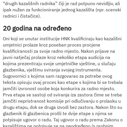
“drugih kazališnih radnika” čiji je rad potpuno nevidljiv, ali
ipak nužan za funkcioniranje jednog kazališta (npr. scenski
radnici i čistačice).
20 godina na određeno
Oni koji se unutar institucije HNK kvalificiraju kao kazališni
umjetnici prolaze kroz poseban proces procjene
kvalificiranosti za svoje radno mjesto. Nakon prijave na
javni natječaj
prolaze kroz nekoliko etapa audicija na
kojima prezentiraju svoje umjetničke vještine, u slučaju
glazbenika, vještinu sviranja svojeg instrumenta.
Sugovornici s kojima sam razgovarao za potrebe ovog
teksta opisuju ovaj proces kao etape s kojima bi se trebala
jamčiti izvrsnost osobe koja konkurira za radno mjesto.
Prva etapa se sastoji od sviranja iza zastora čime se treba
jamčiti nepristranost komisije pri odlučivanju o prolasku u
drugu etapu, dok se druga izvodi bez zastora. Nakon što su
glazbenik ili glazbenica prošli te dvije etape s njima se
potpisuje ugovor o radu. Taj ugovor o radu prema Zakonu o
kazalištima ne potpisuje se na neodređeno (s probnim