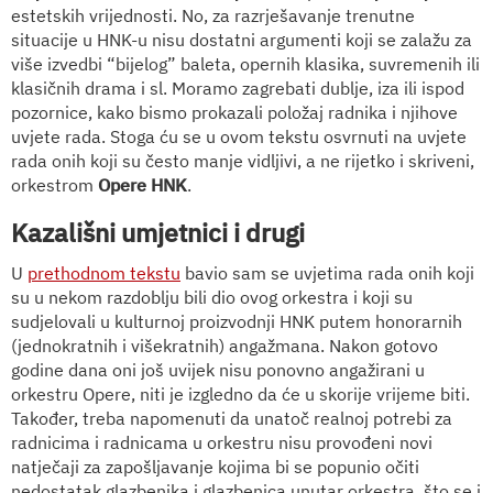
estetskih vrijednosti. No, za razrješavanje trenutne
situacije u HNK-u nisu dostatni argumenti koji se zalažu za
više izvedbi “bijelog” baleta, opernih klasika, suvremenih ili
klasičnih drama i sl. Moramo zagrebati dublje, iza ili ispod
pozornice, kako bismo prokazali položaj radnika i njihove
uvjete rada. Stoga ću se u ovom tekstu osvrnuti na uvjete
rada onih koji su često manje vidljivi, a ne rijetko i skriveni,
orkestrom
Opere HNK
.
Kazališni umjetnici i drugi
U
prethodnom tekstu
bavio sam se uvjetima rada onih koji
su u nekom razdoblju bili dio ovog orkestra i koji su
sudjelovali u kulturnoj proizvodnji HNK putem honorarnih
(jednokratnih i višekratnih) angažmana. Nakon gotovo
godine dana oni još uvijek nisu ponovno angažirani u
orkestru Opere, niti je izgledno da će u skorije vrijeme biti.
Također, treba napomenuti da unatoč realnoj potrebi za
radnicima i radnicama u orkestru nisu provođeni novi
natječaji za zapošljavanje kojima bi se popunio očiti
nedostatak glazbenika i glazbenica unutar orkestra, što se i