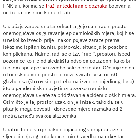
HNK-a u kojima se
traži
antedatira
nje doznaka
bolovanja
ne treba posebno komentirati.
U slučaju zaraze unutar orkestra gdje sam radni prostor
onemogućava osiguravanje epidemioloških mjera, kojih se
u nekoliko izvedbi prije i nakon pojave zaraze prema
iskazima ispitanika nisu poštovale, situacija je posebno
komplicirana. Naime, radi se o tzv. “rupi”, prostoru ispod
pozornice koji je od gledališta odvojen poluzidom kako bi
tijekom npr. operne izvedbe sakrio orkestar. Očekuje se da
u tom skučenom prostoru može svirati i više od 60
glazbenika (što ovisi o potrebama izvedbe pojedinog djela)
što u pandemijskim uvjetima u svakom smislu
onemogućava uvjete za pridržavanje epidemioloških mjera.
Osim što je taj prostor uzak, on je i nizak, tako da se u
pitanje mogu dovesti i donesene mjere razmaka od 2
metra između svakog glazbenika.
Unatoč tome što je nakon pojačanog širenja zaraze u
sljedećim (ovog puta koncertnim) izvedbama orkestar