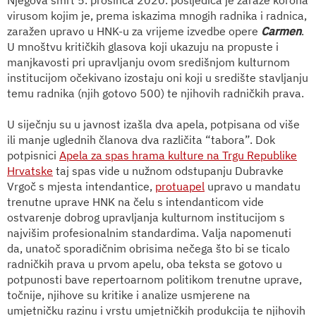
virusom kojim je, prema iskazima mnogih radnika i radnica,
zaražen upravo u HNK-u za vrijeme izvedbe opere
Carmen
.
U mnoštvu kritičkih glasova koji ukazuju na propuste i
manjkavosti pri upravljanju ovom središnjom kulturnom
institucijom očekivano izostaju oni koji u središte stavljanju
temu radnika (njih gotovo 500) te njihovih radničkih prava.
U siječnju su u javnost izašla dva apela, potpisana od više
ili manje uglednih članova dva različita “tabora”. Dok
potpisnici
Apela za spas hrama kulture na Trgu Republike
Hrvatske
taj spas vide u nužnom odstupanju Dubravke
Vrgoč s mjesta intendantice,
protuapel
upravo u mandatu
trenutne uprave HNK na čelu s intendanticom vide
ostvarenje dobrog upravljanja kulturnom institucijom s
najvišim profesionalnim standardima. Valja napomenuti
da, unatoč sporadičnim obrisima nečega što bi se ticalo
radničkih prava u prvom apelu, oba teksta se gotovo u
potpunosti bave repertoarnom politikom trenutne uprave,
točnije, njihove su kritike i analize usmjerene na
umjetničku razinu i vrstu umjetničkih produkcija te njihovih