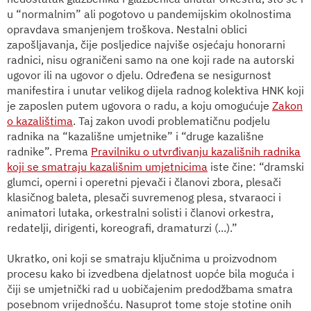
u “normalnim” ali pogotovo u pandemijskim okolnostima
opravdava smanjenjem troškova. Nestalni oblici
zapošljavanja, čije posljedice najviše osjećaju honorarni
radnici, nisu ograničeni samo na one koji rade na autorski
ugovor ili na ugovor o djelu. Određena se nesigurnost
manifestira i unutar velikog dijela radnog kolektiva HNK koji
je zaposlen putem ugovora o radu, a koju omogućuje
Zakon
o kazalištima
. Taj zakon uvodi problematičnu podjelu
radnika na “kazališne umjetnike” i “druge kazališne
radnike”. Prema
Pravilniku o utvrđivanju kazališnih radnika
koji se smatraju kazališnim umjetnicima
iste čine: “dramski
glumci, operni i operetni pjevači i članovi zbora, plesači
klasičnog baleta, plesači suvremenog plesa, stvaraoci i
animatori lutaka, orkestralni solisti i članovi orkestra,
redatelji, dirigenti, koreografi, dramaturzi (...).”
Ukratko, oni koji se smatraju ključnima u proizvodnom
procesu kako bi izvedbena djelatnost uopće bila moguća i
čiji se umjetnički rad u uobičajenim predodžbama smatra
posebnom vrijednošću. Nasuprot tome stoje stotine onih