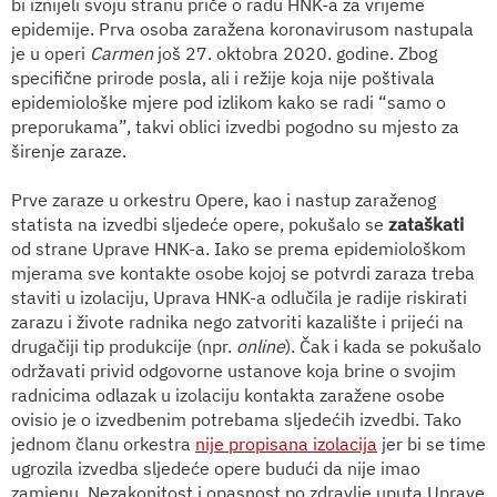
bi iznijeli svoju stranu priče o radu HNK-a za vrijeme
epidemije. Prva osoba zaražena koronavirusom nastupala
je u operi
Carmen
još 27. oktobra 2020. godine. Zbog
specifične prirode posla, ali i režije koja nije poštivala
epidemiološke mjere pod izlikom kako se radi “samo o
preporukama”, takvi oblici izvedbi pogodno su mjesto za
širenje zaraze.
Prve zaraze u orkestru Opere, kao i nastup zaraženog
statista na izvedbi sljedeće opere, pokušalo se
zataškati
od strane Uprave HNK-a. Iako se prema epidemiološkom
mjerama sve kontakte osobe kojoj se potvrdi zaraza treba
staviti u izolaciju, Uprava HNK-a odlučila je radije riskirati
zarazu i živote radnika nego zatvoriti kazalište i prijeći na
drugačiji tip produkcije (npr.
online
). Čak i kada se pokušalo
održavati privid odgovorne ustanove koja brine o svojim
radnicima odlazak u izolaciju kontakta zaražene osobe
ovisio je o izvedbenim potrebama sljedećih izvedbi. Tako
jednom članu orkestra
nije propisana izolacija
jer bi se time
ugrozila izvedba sljedeće opere budući da nije imao
zamjenu. Nezakonitost i opasnost po zdravlje uputa Uprave