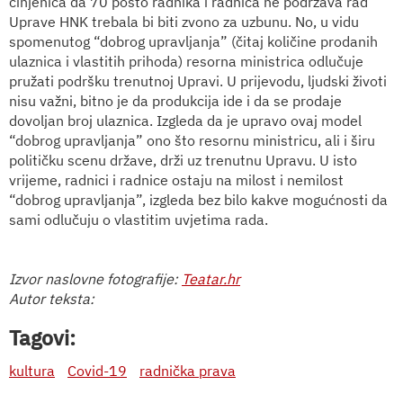
činjenica da 70 posto radnika i radnica ne podržava rad
Uprave HNK trebala bi biti zvono za uzbunu. No, u vidu
spomenutog “dobrog upravljanja” (čitaj količine prodanih
ulaznica i vlastitih prihoda) resorna ministrica odlučuje
pružati podršku trenutnoj Upravi. U prijevodu, ljudski životi
nisu važni, bitno je da produkcija ide i da se prodaje
dovoljan broj ulaznica. Izgleda da je upravo ovaj model
“dobrog upravljanja” ono što resornu ministricu, ali i širu
političku scenu države, drži uz trenutnu Upravu. U isto
vrijeme, radnici i radnice ostaju na milost i nemilost
“dobrog upravljanja”, izgleda bez bilo kakve mogućnosti da
sami odlučuju o vlastitim uvjetima rada.
Izvor naslovne fotografije:
Teatar.hr
Autor teksta:
Tagovi:
kultura
Covid-19
radnička prava