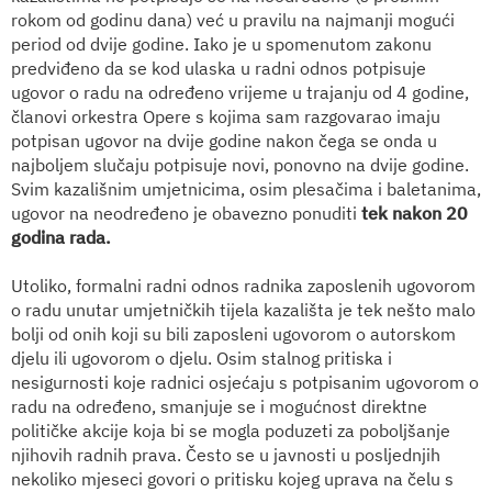
rokom od godinu dana) već u pravilu na najmanji mogući
period od dvije godine. Iako je u spomenutom zakonu
predviđeno da se kod ulaska u radni odnos potpisuje
ugovor o radu na određeno vrijeme u trajanju od 4 godine,
članovi orkestra Opere s kojima sam razgovarao imaju
potpisan ugovor na dvije godine nakon čega se onda u
najboljem slučaju potpisuje novi, ponovno na dvije godine.
Svim kazališnim umjetnicima, osim plesačima i baletanima,
ugovor na neodređeno je obavezno ponuditi
tek nakon 20
godina rada.
Utoliko, formalni radni odnos radnika zaposlenih ugovorom
o radu unutar umjetničkih tijela kazališta je tek nešto malo
bolji od onih koji su bili zaposleni ugovorom o autorskom
djelu ili ugovorom o djelu. Osim stalnog pritiska i
nesigurnosti koje radnici osjećaju s potpisanim ugovorom o
radu na određeno, smanjuje se i mogućnost direktne
političke akcije koja bi se mogla poduzeti za poboljšanje
njihovih radnih prava. Često se u javnosti u posljednjih
nekoliko mjeseci govori o pritisku kojeg uprava na čelu s