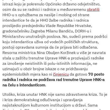
istrazi koju je pokrenulo Općinsko državno odvjetništvo,
osim da su se radnici i radnice u međuvremenu
obratili
HHO-u s optužbama za nasilje i mobing od strane
intendantice te da je HHO žalbe radnika i radnica
proslijedio predsjedniku Vlade Republike Hrvatske,
gradonačelniku Zagreba Milanu Bandiću, DORH-u i
Ministarstvu unutrašnjih poslova. No, sudeći prema podršci
koju intendantica uživa od vodećih političkih struktura,
postoji opravdana sumnja da će prijava biti odbačena.
Resorna ministrica Nina Obuljen Koržinek u više je navrata
stala u zaštitu trenutne Uprave HNK-a prozivajući radnike
za iznošenje neistinitih ili polu-istinitih informacija, ne
uzimajući u obzir brojne iskaze o ne pridržavanju
epidemioloških mjera kao ni
činjenicu
da gotovo
70 posto
radnika i radnica ne podržava rad trenutne Uprave HNK-a
na čelu s intendanticom
.
Utoliko, kriza unutar HNK nije samo zdravstvena kriza. To je
i kriza demokratskog odlučivanja i upravljanja
najistaknutijom kulturnom institucijom u državi. Sama