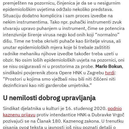
premješten na pozornicu, činjenica je da se u nesigurnim
epidemiološkim uvjetima održalo nekoliko predstava.
Situaciju dodatno komplicira i sam proces izvedbe na
nekim instrumentima. Tako npr. puhački instrumenti zvuk
stvaraju upravo puhanjem u instrument, čime se potencira
intenzivnije širenje virusa nego kod onih koji “normalno”
dišu. Time ne treba okriviti puhače kao širitelje virusa, ali
unutar epidemioloških mjera koje bi trebale zaštititi
radnike mehaniku njihove izvedbe također treba uzeti u
obzir. No osim loših epidemioloških uvjeta na pozornici, oni
se nisu osiguravali ni u prostorima za probe.
Mario Bokun
,
sindikalni povjerenik zbora Opere HNK u Zagrebu
tvrdi
:
“Prostori u kojima smo vježbali nisu bili niti čišćeni niti
dezinficirani kao niti garderobe umjetnika.”
U
nemilosti dobrog upravljanja
Sindikat djelatnika u kulturi je 16. studenog 2020.
podnio
kaznenu prijavu
protiv intendantice HNK-a Dubravke Vrgoč
pozivajući se na Članak 180. Kaznenog zakona. U trenutku
pisanja ovog teksta u javnosti još nisu poznati detalji o