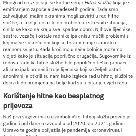
Mnogi od nas sjećaju se kultne serije
Hitna služba
koja je s
emitiranjem započela devedesetih godina. Tada smo
zahvaljujući malim ekranima mogli zaviriti u rad hitne
službe, a iako je dolazilo do problema i stresnih situacija,
činilo se kako na kraju sve ispadne dobro. Njihove liječnike,
sestre, vozače i ostale radnike ipak nisu mučili problemi s
kojima se susreću oni koji su to zanimanje izabrali u
realnom svijetu. Kada kročimo u naše bolnice možemo
vidjeti kako je situacija poprilično drugačija. Sugovornike iz
redova radnika hitne službe bilo poprilično teško pronaći,
ali smo ipak pronašli troje liječnika koji su željeli ostati
anonimni, a otkrili su nam kako izgleda rad u hitnoj službi te
dolazi li do promjena na bolje kad su u pitanju uvjeti rada.
Korištenje hitne kao besplatnog
prijevoza
Naš prvi sugovornik u izvanbolničkoj hitnoj službi proveo je
godinu i pol dana u razdoblju od 2020. do 2021. godine.
Upravo te godine obilježila je pandemija koronavirusa i