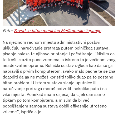
Foto:
Zavod za hitnu medicinu Međimurske županije
Na njezinom radnom mjestu administrativni poslovi
uključuju naručivanje pretraga putem bolničkog sustava,
pisanje nalaza te njihovo printanje i pečatiranje. “Mislim da
to troši izrazito puno vremena, a iskreno to je većinom zbog
neadekvatne opreme. Bolnički sustav izgleda kao da su ga
napravili s prvim kompjuterom, svako malo padne te se zna
dogoditi da ga ne možeš koristiti toliko dugo pa to postane
bitan problem. U istom sustavu slanje uputnice ili
naručivanje pretraga moraš potvrditi nekoliko puta i na
više mjesta. Ponekad imam osjećaj da cijeli dan samo
tipkam po tom kompjuteru, a mislim da bi već
poboljšanjem samog sustava dobili efikasnije utrošeno
vrijeme”, ispričala je.