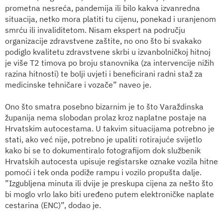
prometna nesreća, pandemija ili bilo kakva izvanredna
situacija, netko mora platiti tu cijenu, ponekad i uranjenom
smrću ili invaliditetom. Nisam ekspert na području
organizacije zdravstvene zaštite, no ono što bi svakako
podiglo kvalitetu zdravstvene skrbi u izvanbolničkoj hitnoj
je više T2 timova po broju stanovnika (za intervencije nižih
razina hitnosti) te bolji uvjeti i beneficirani radni staž za
medicinske tehničare i vozače” naveo je.
Ono što smatra posebno bizarnim je to što Varaždinska
županija nema slobodan prolaz kroz naplatne postaje na
Hrvatskim autocestama. U takvim situacijama potrebno je
stati, ako već nije, potrebno je upaliti rotirajuće svijetlo
kako bi se to dokumentiralo fotografijom dok službenik
Hrvatskih autocesta upisuje registarske oznake vozila hitne
pomoći i tek onda podiže rampu i vozilo propušta dalje.
”Izgubljena minuta ili dvije je preskupa cijena za nešto što
bi moglo vrlo lako biti uređeno putem elektroničke naplate
cestarina (ENC)”, dodao je.