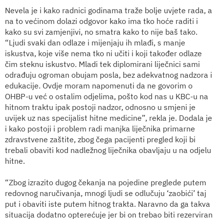
Nevela je i kako radnici godinama traže bolje uvjete rada, a
na to većinom dolazi odgovor kako ima tko hoće raditi i
kako su svi zamjenjivi, no smatra kako to nije baš tako.
“Ljudi svaki dan odlaze i mijenjaju ih mlađi, s manje
iskustva, koje više nema tko ni učiti i koji također odlaze
čim steknu iskustvo. Mladi tek diplomirani liječnici sami
odrađuju ogroman obujam posla, bez adekvatnog nadzora i
edukacije. Ovdje moram napomenuti da ne govorim o
OHBP-u već o ostalim odjelima, pošto kod nas u KBC-u na
hitnom traktu ipak postoji nadzor, odnosno u smjeni je
uvijek uz nas specijalist hitne medicine”, rekla je. Dodala je
i kako postoji i problem radi manjka liječnika primarne
zdravstvene zaštite, zbog čega pacijenti pregled koji bi
trebali obaviti kod nadležnog liječnika obavljaju u na odjelu
hitne.
“Zbog izrazito dugog čekanja na pojedine preglede putem
redovnog naručivanja, mnogi ljudi se odlučuju ‘zaobići’ taj
put i obaviti iste putem hitnog trakta. Naravno da ga takva
situacija dodatno opterećuje jer bi on trebao biti rezerviran