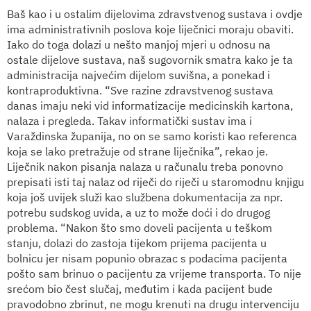
Baš kao i u ostalim dijelovima zdravstvenog sustava i ovdje
ima administrativnih poslova koje liječnici moraju obaviti.
Iako do toga dolazi u nešto manjoj mjeri u odnosu na
ostale dijelove sustava, naš sugovornik smatra kako je ta
administracija najvećim dijelom suvišna, a ponekad i
kontraproduktivna. “Sve razine zdravstvenog sustava
danas imaju neki vid informatizacije medicinskih kartona,
nalaza i pregleda. Takav informatički sustav ima i
Varaždinska županija, no on se samo koristi kao referenca
koja se lako pretražuje od strane liječnika”, rekao je.
Liječnik nakon pisanja nalaza u računalu treba ponovno
prepisati isti taj nalaz od riječi do riječi u staromodnu knjigu
koja još uvijek služi kao službena dokumentacija za npr.
potrebu sudskog uvida, a uz to može doći i do drugog
problema. “Nakon što smo doveli pacijenta u teškom
stanju, dolazi do zastoja tijekom prijema pacijenta u
bolnicu jer nisam popunio obrazac s podacima pacijenta
pošto sam brinuo o pacijentu za vrijeme transporta. To nije
srećom bio čest slučaj, međutim i kada pacijent bude
pravodobno zbrinut, ne mogu krenuti na drugu intervenciju