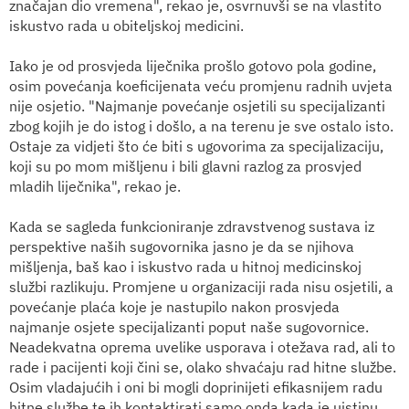
značajan dio vremena", rekao je, osvrnuvši se na vlastito
iskustvo rada u obiteljskoj medicini.
Iako je od prosvjeda liječnika prošlo gotovo pola godine,
osim povećanja koeficijenata veću promjenu radnih uvjeta
nije osjetio. "Najmanje povećanje osjetili su specijalizanti
zbog kojih je do istog i došlo, a na terenu je sve ostalo isto.
Ostaje za vidjeti što će biti s ugovorima za specijalizaciju,
koji su po mom mišljenu i bili glavni razlog za prosvjed
mladih liječnika", rekao je.
Kada se sagleda funkcioniranje zdravstvenog sustava iz
perspektive naših sugovornika jasno je da se njihova
mišljenja, baš kao i iskustvo rada u hitnoj medicinskoj
službi razlikuju. Promjene u organizaciji rada nisu osjetili, a
povećanje plaća koje je nastupilo nakon prosvjeda
najmanje osjete specijalizanti poput naše sugovornice.
Neadekvatna oprema uvelike usporava i otežava rad, ali to
rade i pacijenti koji čini se, olako shvaćaju rad hitne službe.
Osim vladajućih i oni bi mogli doprinijeti efikasnijem radu
hitne službe te ih kontaktirati samo onda kada je uistinu