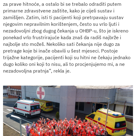
za prave hitnoće, a ostalo bi se trebalo odraditi putem
primarne zdravstvene zaštite, kako je cijeli sustav i
zamišljen. Zatim, isti ti pacijenti koji pretrpavaju sustav
njegovim nepravilnim korištenjem, često su vrlo ljuti i
nezadovoljni zbog dugog čekanja u OHBP-u, što je iskreno
ponekad vrlo frustrirajuće kada znaš da radiš najbrže i
najbolje sto možeš. Nekoliko sati čekanja nije dugo za
pretrage koje bi inače obavili u šest mjeseci. Postoje
trijažne kategorije, pacijenti koji su hitni ne čekaju jednako
dugo koliko oni koji to nisu, ali to procjenjujemo mi, a ne
nezadovoljna pratnja”, rekla je.