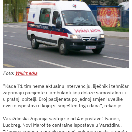
Foto:
Wikimedia
“Kada T1 tim nema aktualnu intervenciju, liječnik i tehničar
zaprimaju pacijente u ambulanti koji dolaze samostalno ili
u pratnji obitelji. Broj pacijenata po jednoj smjeni uvelike
ovisi o ispostavi u kojoj si smješten toga dana”, rekao je.
Varaždinska županija sastoji se od 4 ispostave: Ivanec,
Ludbreg, Novi Marof te centralne ispostave u Varaždinu.
“Dnevna smjena u pravilu ima veći volumen posla, a među