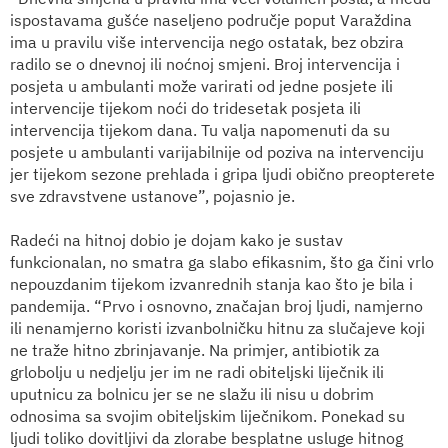
ispostavama gušće naseljeno područje poput Varaždina
ima u pravilu više intervencija nego ostatak, bez obzira
radilo se o dnevnoj ili noćnoj smjeni. Broj intervencija i
posjeta u ambulanti može varirati od jedne posjete ili
intervencije tijekom noći do tridesetak posjeta ili
intervencija tijekom dana. Tu valja napomenuti da su
posjete u ambulanti varijabilnije od poziva na intervenciju
jer tijekom sezone prehlada i gripa ljudi obično preopterete
sve zdravstvene ustanove”, pojasnio je.
Radeći na hitnoj dobio je dojam kako je sustav
funkcionalan, no smatra ga slabo efikasnim, što ga čini vrlo
nepouzdanim tijekom izvanrednih stanja kao što je bila i
pandemija. “Prvo i osnovno, značajan broj ljudi, namjerno
ili nenamjerno koristi izvanbolničku hitnu za slučajeve koji
ne traže hitno zbrinjavanje. Na primjer, antibiotik za
grlobolju u nedjelju jer im ne radi obiteljski liječnik ili
uputnicu za bolnicu jer se ne slažu ili nisu u dobrim
odnosima sa svojim obiteljskim liječnikom. Ponekad su
ljudi toliko dovitljivi da zlorabe besplatne usluge hitnog