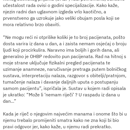
učestalost rada ovisi o godini specijalizacije. Kako kaže,
njezin radni dan uglavnom izgleda vrlo kaotično, a
prvenstveno ga uzrokuje jako veliki obujam posla koji se
mora relativno brzo obaviti.
“Ne mogu reći ni otprilike koliki je to broj pacijenata, pošto
dosta varira iz dana u dan, a i zaista nemam osjećaj o broju
ljudi koji procirkulira. Naravno ima boljih i gorih dana, ali
generalno je OHBP redovito pun pacijenata. Rad na hitnoj s
moje strane uključuje fizikalni pregled pacijenata te
uzimanje anamneze, naručivanje pretraga putem bolničkog
sustava, interpretaciju nalaza, razgovor s obitelji/pratnjom,
tumačenje nalaza i davanje daljnjih uputa o postupanju
samom pacijentu”, ispričala je. Sustav u kojem radi opisala
je ukratko: “Može li ‘nemam riječi’ ? U raspadu iz dana u
dan...”
Kada je riječ o njegovim najvećim manama i onome što bi u
njemu trebalo promijeniti smatra kako ne zna koji bi bio
pravi odgovor jer, kako kaže, u njemu radi prekratko.