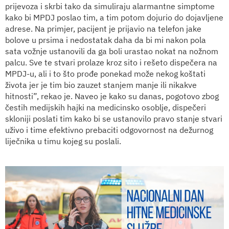
prijevoza i skrbi tako da simuliraju alarmantne simptome
kako bi MPDJ poslao tim, a tim potom dojurio do dojavljene
adrese. Na primjer, pacijent je prijavio na telefon jake
bolove u prsima i nedostatak daha da bi mi nakon pola
sata vožnje ustanovili da ga boli urastao nokat na nožnom
palcu. Sve te stvari prolaze kroz sito i rešeto dispečera na
MPDJ-u, ali i to što prođe ponekad može nekog koštati
života jer je tim bio zauzet stanjem manje ili nikakve
hitnosti”, rekao je. Naveo je kako su danas, pogotovo zbog
čestih medijskih hajki na medicinsko osoblje, dispečeri
skloniji poslati tim kako bi se ustanovilo pravo stanje stvari
uživo i time efektivno prebaciti odgovornost na dežurnog
liječnika u timu kojeg su poslali.