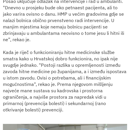
Posao uključuje odlazak na intervencije i rad u ambulanti.
"Dnevno u prosjeku bude oko petnaest pacijenta, ali to
jako varira ovisno o danu. HMP u većim gradovima gdje se
nalazi bolnica obično prvenstveno radi intervencije. U
manjim mjestima koje nemaju bolnicu pacijenti se
zbrinjavaju u ambulantama neovisno o tome jesu li hitni ili
ne”, rekao je.
Kada je riječ o funkcioniranju hitne medicinske službe
smatra kako u Hrvatskoj dobro funkcionira, no ipak nije
svugdje jednako. "Postoji razlika u opremljenosti između
zavoda hitne medicine po županijama, a i između ispostava
u istom zavodu. Ovisi o potrebama, ali i financijskim
mogućnostima", rekao je. Prema njegovom mišljenju
najveće mane sustava su kadrovska i prostorna
ograničenja, a najviše prostora za napredak vidi u
primarnoj (prevencija bolesti) i sekundarnoj (rano
otkrivanje bolesti) prevenciji.