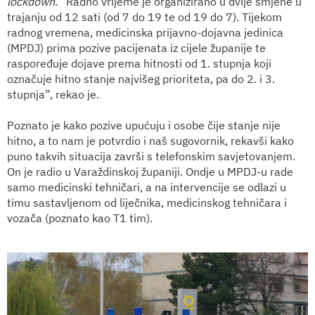
lockdown
. “Radno vrijeme je organizirano u dvije smjene u
trajanju od 12 sati (od 7 do 19 te od 19 do 7). Tijekom
radnog vremena, medicinska prijavno-dojavna jedinica
(MPDJ) prima pozive pacijenata iz cijele županije te
raspoređuje dojave prema hitnosti od 1. stupnja koji
označuje hitno stanje najvišeg prioriteta, pa do 2. i 3.
stupnja”, rekao je.
Poznato je kako pozive upućuju i osobe čije stanje nije
hitno, a to nam je potvrdio i naš sugovornik, rekavši kako
puno takvih situacija završi s telefonskim savjetovanjem.
On je radio u Varaždinskoj županiji. Ondje u MPDJ-u rade
samo medicinski tehničari, a na intervencije se odlazi u
timu sastavljenom od liječnika, medicinskog tehničara i
vozača (poznato kao T1 tim).