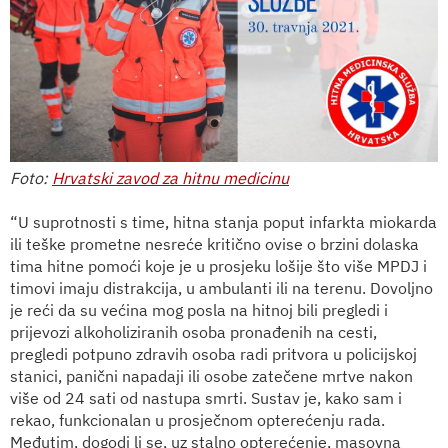
Foto:
Hrvatski zavod za hitnu medicinu
“U suprotnosti s time, hitna stanja poput infarkta miokarda
ili teške prometne nesreće kritično ovise o brzini dolaska
tima hitne pomoći koje je u prosjeku lošije što više MPDJ i
timovi imaju distrakcija, u ambulanti ili na terenu. Dovoljno
je reći da su većina mog posla na hitnoj bili pregledi i
prijevozi alkoholiziranih osoba pronađenih na cesti,
pregledi potpuno zdravih osoba radi pritvora u policijskoj
stanici, panični napadaji ili osobe zatečene mrtve nakon
više od 24 sati od nastupa smrti. Sustav je, kako sam i
rekao, funkcionalan u prosječnom opterećenju rada.
Međutim, dogodi li se, uz stalno opterećenje, masovna