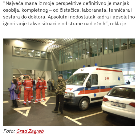
“Najveća mana iz moje perspektive definitivno je manjak
osoblja, kompletnog – od čistačica, laboranata, tehničara i
sestara do doktora. Apsolutni nedostatak kadra i apsolutno
ignoriranje takve situacije od strane nadležnih”, rekla je.
Foto:
Grad Zagreb