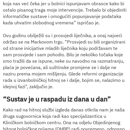
koja nas već čeka jer u bolnici ispunjavam obrasce kako bi
ostalo pisanog traga moje intervencije. Trebalo bi objediniti
informatičke sustave i omogućiti popunjavanje podataka
kada uhvatim slobodnog vremena” ispričao je.
Ovu godinu obilježili su i prosvjedi liječnika, a onaj najveći
održao se na Markovom trgu. “Prosvjedi su bili organizirani
od strane inicijative mladih liječnika koju podržavam te
sam prosvjede i sam pohodio. Bilo je nekoliko točaka koje
smo tražili da se ispune, neke su navodno na razmatranju,
plaća je povećana, ali suštinske promjene se i dalje ne
naziru prema mojem mišljenju. Glede reformi organizacije
rada u izvanbolničkoj hitnoj se i dalje, bojim se, nalazimo u
idejnoj fazi", zaključio je.
“Sustav je u raspadu iz dana u dan”
Kako rad na hitnoj službi izgleda danas otkrila nam je naša
druga sugovornica koja radi kao specijalizantica u
Kliničkom bolničkom centru. Ona na odjelu Objedinjenog
hitnog bolničkog prijama (OHBP) radi povremeno, odnosno