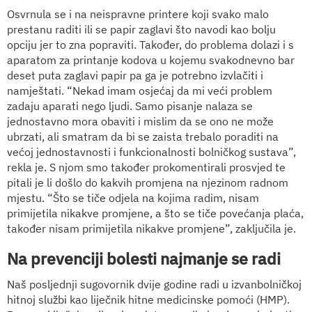
Osvrnula se i na neispravne printere koji svako malo
prestanu raditi ili se papir zaglavi što navodi kao bolju
opciju jer to zna popraviti. Također, do problema dolazi i s
aparatom za printanje kodova u kojemu svakodnevno bar
deset puta zaglavi papir pa ga je potrebno izvlačiti i
namještati. “Nekad imam osjećaj da mi veći problem
zadaju aparati nego ljudi. Samo pisanje nalaza se
jednostavno mora obaviti i mislim da se ono ne može
ubrzati, ali smatram da bi se zaista trebalo poraditi na
većoj jednostavnosti i funkcionalnosti bolničkog sustava”,
rekla je. S njom smo također prokomentirali prosvjed te
pitali je li došlo do kakvih promjena na njezinom radnom
mjestu. “Što se tiče odjela na kojima radim, nisam
primijetila nikakve promjene, a što se tiče povećanja plaća,
također nisam primijetila nikakve promjene”, zaključila je.
Na prevenciji bolesti najmanje se radi
Naš posljednji sugovornik dvije godine radi u izvanbolničkoj
hitnoj službi kao liječnik hitne medicinske pomoći (HMP).