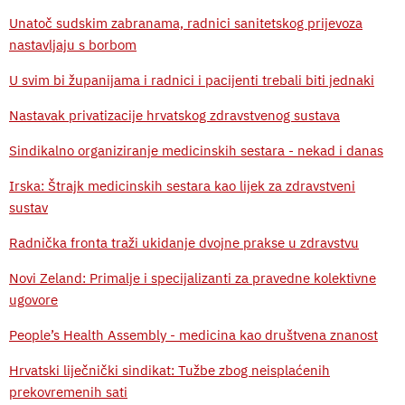
Unatoč sudskim zabranama, radnici sanitetskog prijevoza
nastavljaju s borbom
U svim bi županijama i radnici i pacijenti trebali biti jednaki
Nastavak privatizacije hrvatskog zdravstvenog sustava
Sindikalno organiziranje medicinskih sestara - nekad i danas
Irska: Štrajk medicinskih sestara kao lijek za zdravstveni
sustav
Radnička fronta traži ukidanje dvojne prakse u zdravstvu
Novi Zeland: Primalje i specijalizanti za pravedne kolektivne
ugovore
People’s Health Assembly - medicina kao društvena znanost
Hrvatski liječnički sindikat: Tužbe zbog neisplaćenih
prekovremenih sati