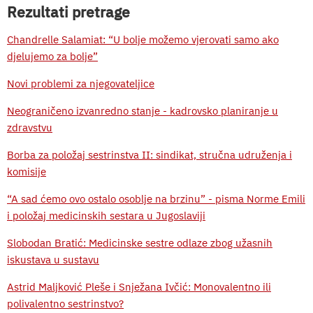
Rezultati pretrage
Chandrelle Salamiat: “U bolje možemo vjerovati samo ako
djelujemo za bolje”
Novi problemi za njegovateljice
Neograničeno izvanredno stanje - kadrovsko planiranje u
zdravstvu
Borba za položaj sestrinstva II: sindikat, stručna udruženja i
komisije
“A sad ćemo ovo ostalo osoblje na brzinu” - pisma Norme Emili
i položaj medicinskih sestara u Jugoslaviji
Slobodan Bratić: Medicinske sestre odlaze zbog užasnih
iskustava u sustavu
Astrid Maljković Pleše i Snježana Ivčić: Monovalentno ili
polivalentno sestrinstvo?