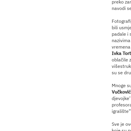
preko zam
navodi se
Fotografi
bili usmj
padale i 
nazivima
vremena 
Ivka Tort
oblačile 
višestruk
su se dr
Mnoge su
Vučković
djevojke’
profesora
igralište”
Sve je ov
koje su p