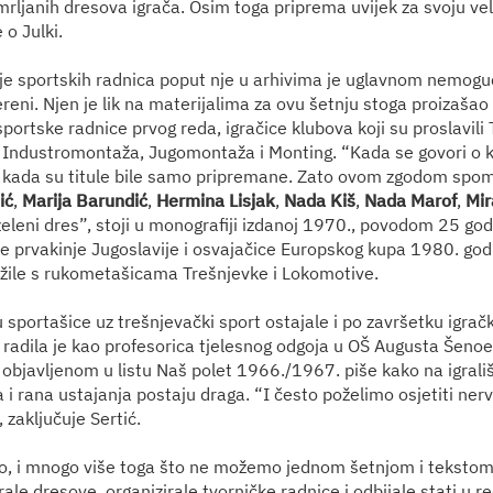
rljanih dresova igrača. Osim toga priprema uvijek za svoju veli
 o Julki.
je sportskih radnica poput nje u arhivima je uglavnom nemoguć
ereni. Njen je lik na materijalima za ovu šetnju stoga proizašao
sportske radnice prvog reda, igračice klubova koji su proslavi
 Industromontaža, Jugomontaža i Monting. “Kada se govori o k
kada su titule bile samo pripremane. Zato ovom zgodom spo
ić
,
Marija Barundić
,
Hermina Lisjak
,
Nada Kiš
,
Nada Marof
,
Mir
zeleni dres”, stoji u monografiji izdanoj 1970., povodom 25 go
e prvakinje Jugoslavije i osvajačice Europskog kupa 1980. godin
užile s rukometašicama Trešnjevke i Lokomotive.
 sportašice uz trešnjevački sport ostajale i po završetku igr
radila je kao profesorica tjelesnog odgoja u OŠ Augusta Šenoe.
 objavljenom u listu Naš polet 1966./1967. piše kako na igrališ
 i rana ustajanja postaju draga. “I često poželimo osjetiti nerv
, zaključuje Sertić.
o, i mnogo više toga što ne možemo jednom šetnjom i tekstom o
rale dresove, organizirale tvorničke radnice i odbijale stati u r