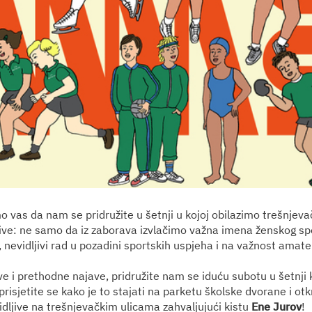
 vas da nam se pridružite u šetnji u kojoj obilazimo trešnjevač
ive: ne samo da iz zaborava izvlačimo važna imena ženskog sp
 nevidljivi rad u pozadini sportskih uspjeha i na važnost amat
ve i prethodne najave, pridružite nam se iduću subotu u šetnji k
prisjetite se kako je to stajati na parketu školske dvorane i ot
idljive na trešnjevačkim ulicama zahvaljujući kistu
Ene Jurov
!