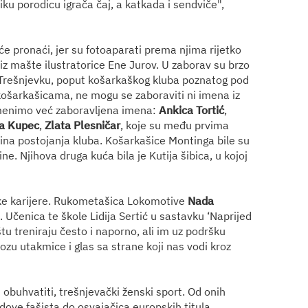
ku porodicu igrača čaj, a katkada i sendviče",
e pronaći, jer su fotoaparati prema njima rijetko
 iz mašte ilustratorice Ene Jurov. U zaborav su brzo
li Trešnjevku, poput košarkaškog kluba poznatog pod
ošarkašicama, ne mogu se zaboraviti ni imena iz
menimo već zaboravljena imena:
Ankica Tortić
,
a Kupec
,
Zlata Plesničar
, koje su među prvima
dina postojanja kluba. Košarkašice Montinga bile su
e. Njihova druga kuća bila je Kutija šibica, u kojoj
ačke karijere. Rukometašica Lokomotive
Nada
 Učenica te škole Lidija Sertić u sastavku ‘Naprijed
tu treniraju često i naporno, ali im uz podršku
ozu utakmice i glas sa strane koji nas vodi kroz
buhvatiti, trešnjevački ženski sport. Od onih
edove fašista do osvajačica europskih titula,