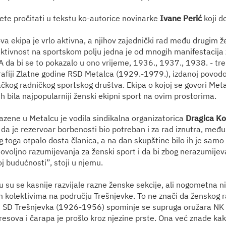
ete pročitati u tekstu ko-autorice novinarke
Ivane Perić
koji d
va ekipa je vrlo aktivna, a njihov zajednički rad među drugim
ktivnost na sportskom polju jedna je od mnogih manifestacija ž
A da bi se to pokazalo u ono vrijeme, 1936., 1937., 1938. - tr
afiji Zlatne godine RSD Metalca (1929.-1979.), izdanoj povod
čkog radničkog sportskog društva. Ekipa o kojoj se govori Meta
h bila najpopularniji ženski ekipni sport na ovim prostorima.
azene u Metalcu je vodila sindikalna organizatorica
Dragica Ko
da je rezervoar borbenosti bio potreban i za rad iznutra, među
g toga otpalo dosta članica, a na dan skupštine bilo ih je samo
ovoljno razumijevanja za ženski sport i da bi zbog nerazumije
oj budućnosti”, stoji u njemu.
 su se kasnije razvijale razne ženske sekcije, ali nogometna nik
 kolektivima na području Trešnjevke. To ne znači da ženskog rad
ci SD Trešnjevka (1926-1956) spominje se supruga oružara NK
resova i čarapa je prošlo kroz njezine prste. Ona već znade kako