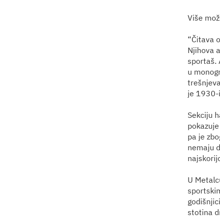
Više mož
“Čitava o
Njihova a
sportaš. 
u monogr
trešnjeva
je 1930-i
Sekciju h
pokazuje 
pa je zbo
nemaju d
najskorij
U Metalcu
sportskim
godišnji
stotina d