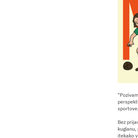
"Pozivamo
perspekt
sportove,
Bez prija
kuglanu, 
itekako v