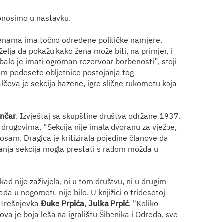
onosimo u nastavku.
 ženama ima točno određene političke namjere.
elja da pokažu kako žena može biti, na primjer, i
ebalo je imati ogroman rezervoar borbenosti”, stoji
om pedesete obljetnice postojanja tog
lčeva je sekcija hazene, igre slične rukometu koja
nčar
. Izvještaj sa skupštine društva održane 1937.
 drugovima. “Sekcija nije imala dvoranu za vježbe,
 osam. Dragica je kritizirala pojedine članove da
vanja sekcija mogla prestati s radom možda u
ad nije zaživjela, ni u tom društvu, ni u drugim
a u nogometu nije bilo. U knjižici o tridesetoj
 Trešnjevka
Đuke Prpića
,
Julka Prpić
. "Koliko
va je boja leša na igralištu Šibenika i Odreda, sve