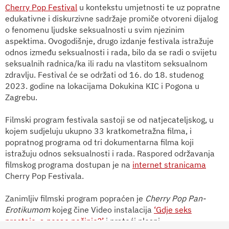
Cherry Pop Festival
u kontekstu umjetnosti te uz popratne
edukativne i diskurzivne sadržaje promiče otvoreni dijalog
o fenomenu ljudske seksualnosti u svim njezinim
aspektima. Ovogodišnje, drugo izdanje festivala istražuje
odnos između seksualnosti i rada, bilo da se radi o svijetu
seksualnih radnica/ka ili radu na vlastitom seksualnom
zdravlju. Festival će se održati od 16. do 18. studenog
2023. godine na lokacijama Dokukina KIC i Pogona u
Zagrebu.
Filmski program festivala sastoji se od natjecateljskog, u
kojem sudjeluju ukupno 33 kratkometražna filma, i
popratnog programa od tri dokumentarna filma koji
istražuju odnos seksualnosti i rada. Raspored održavanja
filmskog programa dostupan je na
internet stranicama
Cherry Pop Festivala.
Zanimljiv filmski program popraćen je
Cherry Pop Pan-
Erotikumom
kojeg čine Video instalacija
‘Gdje seks
prestaje, a posao počinje?’
i prateći plesni