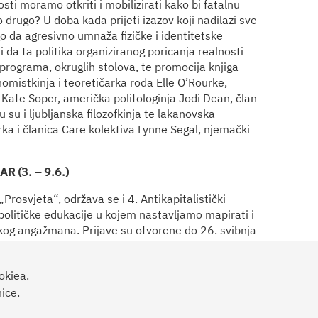
sti moramo otkriti i mobilizirati kako bi fatalnu
o drugo? U doba kada prijeti izazov koji nadilazi sve
o da agresivno umnaža fizičke i identitetske
i da ta politika organiziranog poricanja realnosti
programa, okruglih stolova, te promocija knjiga
nomistkinja i teoretičarka roda Elle O’Rourke,
a Kate Soper, američka politologinja Jodi Dean, član
su i ljubljanska filozofkinja te lakanovska
ka i članica Care kolektiva Lynne Segal, njemački
 (3. – 9.6.)
Prosvjeta“, održava se i 4. Antikapitalistički
političke edukacije u kojem nastavljamo mapirati i
tičkog angažmana. Prijave su otvorene do 26. svibnja
okiea.
ice.