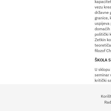
kapacitet
vezu krea
državne g
granice, 
uspijeva 
domaćih i
politički
Zetkin ko
teoretiča
filozof C
ŠKOLA S
U sklopu 
seminar u
kritički 
na e-mai
Koriš
Rad