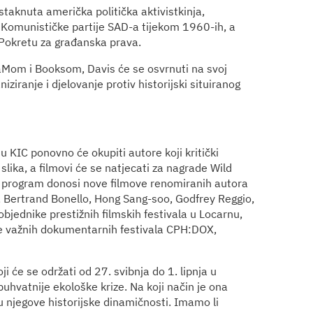
taknuta američka politička aktivistkinja,
lu Komunističke partije SAD-a tijekom 1960-ih, a
 Pokretu za građanska prava.
Mom i Booksom, Davis će se osvrnuti na svoj
aniziranje i djelovanje protiv historijski situiranog
u KIC ponovno će okupiti autore koji kritički
i slika, a filmovi će se natjecati za nagrade Wild
i program donosi nove filmove renomiranih autora
, Bertrand Bonello, Hong Sang-soo, Godfrey Reggio,
objednike prestižnih filmskih festivala u Locarnu,
ate važnih dokumentarnih festivala CPH:DOX,
 će se održati od 27. svibnja do 1. lipnja u
uhvatnije ekološke krize. Na koji način je ona
u njegove historijske dinamičnosti. Imamo li