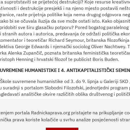
a suprotstaviti se prijetećoj destrukciji? Koje resurse kreativno
tivnosti i destrukcije presjekli i na njeno mjesto postavili nešt
ranice, raste prijetnja politike koja nema drugog odgovora neg
kako bi se očuvala iluzija da sve može ostati isto. Kako objasnit
pridobiti sve širu glasačku potporu? Pored bogatog paralelnog 
 stranih autora i autorica, predavanja će održati politička eko
 komentator i teoretičar Richard Seymour, britanska filozofkinj
lektiva George Edwards i njemački sociolog Oliver Nachtwey. Tu 
rka Alenka Zupančič, poznata britanska feministička teoretičar
hristoph Henning i hrvatski filozof te publicist Boris Buden.
UVREMENE HUMANISTIKE I 4. ANTIKAPITALISTIČKI SEMINAR
Škole suvremene humanistike od 3. do 9. lipnja u Galeriji SKD „
 suradnji s portalom Slobodni Filozofski, jednotjedni program 
sagledavati analitičke okvire različitih oblika društvenog i poli
l slobodnifilozofski@gmail.com.
tenjem portala Radnickaprava.org pristajete na prikupljanje co
nička prava koriste kolačiće u svrhu analize posjećenosti stran