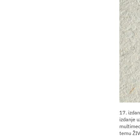
17. izda
izdanje u
multimedi
temu ŽIV