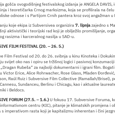
ja gošća ovogodišnjeg festivalskog izdanja je ANGELA DAVIS, is
inja i teoretičarka Crnog marksizma, koja se profilirala na če
bliske odnose i s Partijom Crnih pantera kroz svoj angažman u
nju koje ekipa iz Subversivea organizira
7. lipnja
zajedno s Ma
ji aktivistički i teorijski rad koji je obilježilo promišljanje, org
g rasizma i karceralnog nasilja u SAD-u.
VE FILM FESTIVAL (20. – 26. 5.)
e Film Festival od 20. do 26. svibnja u kinu Kinoteka i Dokukin
ju svijet oko nas i opiru se tržišnoj logici i pasivnoj konzumacij
„Dragan Rubeša“ za najbolji dokumentarni i igrani film. Bogat
u Victor Erice, Alice Rohrwacher, Rose Glass, Mladen Đorđević
ison, Raúl Ruiz i Subversive Film Collective (Ramallah/Brisel), p
, Cannesu, Sundanceu, Berlinu i Chicagu, kao i aktualne laure
iki i Beldocs.
IVE FORUM (27.5. – 1.6.)
U fokusu 17. Subversive Foruma, koji
informativnom centru (KIC), pitanje je klimatskih promjena i ob
s imperativom rasta koji je kapitalizmu inherentan i čini jezgr