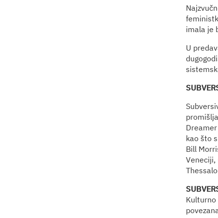
Najzvučni
feministk
imala je 
U predava
dugogodišn
sistemsko
SUBVERSI
Subversiv
promišlja
Dreamer 
kao što s
Bill Morr
Veneciji
Thessalon
SUBVERS
Kulturno 
povezana 